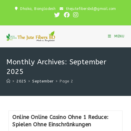
Skip
Dhaka, Bangladesh
thejutefibersbd@gmail.com
to
content
MENU
Monthly Archives: September
2025
>
2025
>
September
>
Page 2
Online Online Casino Ohne 1 Reduce:
Spielen Ohne Einschränkungen