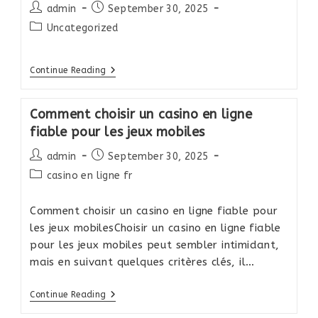
Post
Post
admin
September 30, 2025
author:
published:
Post
Uncategorized
category:
Online
Continue Reading
Online
Casino
Ohne
Comment choisir un casino en ligne
1
Reduce:
fiable pour les jeux mobiles
Spielen
Ohne
Post
Post
admin
September 30, 2025
Einschränkungen
author:
published:
Post
casino en ligne fr
category:
Comment choisir un casino en ligne fiable pour
les jeux mobilesChoisir un casino en ligne fiable
pour les jeux mobiles peut sembler intimidant,
mais en suivant quelques critères clés, il…
Comment
Continue Reading
Choisir
Un