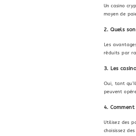
Un casino cry
moyen de paie
2. Quels son
Les avantages
réduits par r
3. Les casin
Oui, tant qu’i
peuvent opére
4. Comment 
Utilisez des p
choisissez des