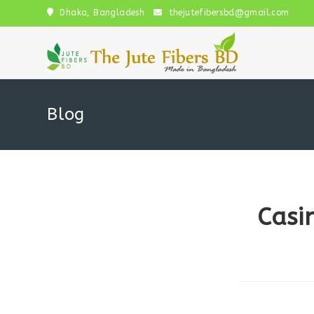
Skip
Dhaka, Bangladesh
thejutefibersbd@gmail.com
to
content
Blog
Casi