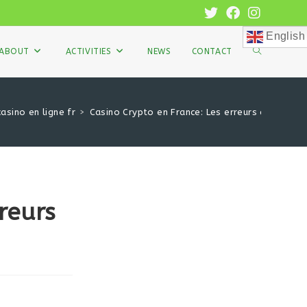
English
TOGGLE
ABOUT
ACTIVITIES
NEWS
CONTACT
WEBSITE
casino en ligne fr
>
Casino Crypto en France: Les erreurs courantes
SEARCH
reurs