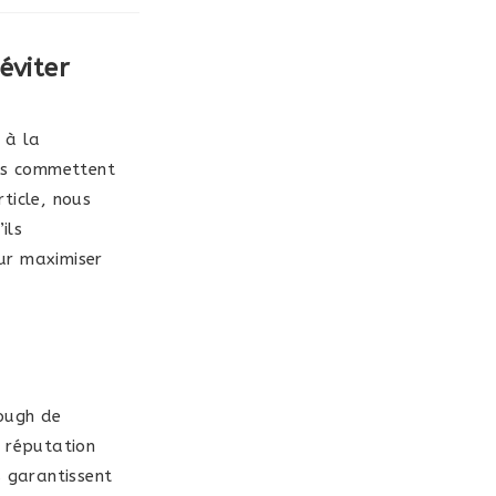
éviter
 à la
urs commettent
ticle, nous
ils
ur maximiser
nough de
a réputation
ts garantissent