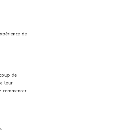
expérience de
ucoup de
e leur
de commencer
s