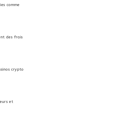
naies comme
nt des frais
asinos crypto
teurs et