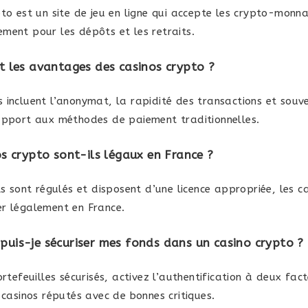
pto est un site de jeu en ligne qui accepte les crypto-mon
ment pour les dépôts et les retraits.
t les avantages des casinos crypto ?
 incluent l’anonymat, la rapidité des transactions et souve
apport aux méthodes de paiement traditionnelles.
os crypto sont-ils légaux en France ?
ls sont régulés et disposent d’une licence appropriée, les c
r légalement en France.
puis-je sécuriser mes fonds dans un casino crypto ?
ortefeuilles sécurisés, activez l’authentification à deux fac
 casinos réputés avec de bonnes critiques.