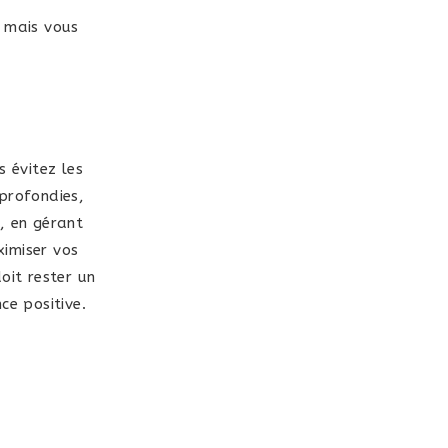
, mais vous
s évitez les
profondies,
, en gérant
ximiser vos
oit rester un
ce positive.