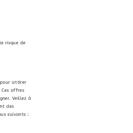
e risque de
pour attirer
 Ces offres
ner. Veillez à
ent des
us suivants :