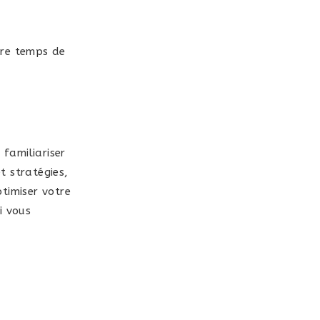
tre temps de
 familiariser
et stratégies,
timiser votre
i vous