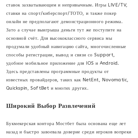
ставок захватывающим и непривычным. Игры LIVE/TV,
ставки на спорт/киберспорт/ТОТО, и также покер
онлайн не предполагают демонстрационного режима.
Зато а случае выигрыша деньги тут же поступите на
основной счёт. Для высококлассного сервиса мы
продумали удобный навигацию сайта, многочисленные
способы регистрации, вывод и связи со Support,
удобное мобильное приложение для IOS и Android.
Здесь представлены программные продукты от
известных провайдеров, таких как NetEnt, Novomatic,
Quickspin, SoftBet и многих других.
Широкий Выбор Развлечений
Букмекерская контора Мостбет была основана еще лет
назад и быстро завоевала доверие среди игроков вопреки