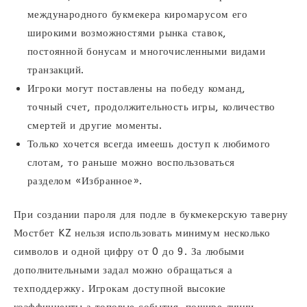
международного букмекера киромарусом его
широкими возможностями рынка ставок,
постоянной бонусам и многочисленными видами
транзакций.
Игроки могут поставлены на победу команд,
точный счет, продолжительность игры, количество
смертей и другие моменты.
Только хочется всегда имеешь доступ к любимого
слотам, то раньше можно воспользоваться
разделом «Избранное».
При создании пароля для подле в букмекерскую таверну
Мостбет KZ нельзя использовать минимум несколько
символов и одной цифру от 0 до 9. За любыми
дополнительными задал можно обращаться а
техподдержку. Игрокам доступной высокие