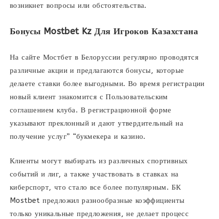
возникнет вопросы или обстоятельства.
Бонусы Mostbet Kz Для Игроков Казахстана
На сайте Мостбет в Белоруссии регулярно проводятся
различные акции и предлагаются бонусы, которые
делаете ставки более выгодными. Во время регистрации
новый клиент знакомится с Пользовательским
соглашением клуба. В регистрационной форме
указывают преклонный и дают утвердительный на
получение услуг” “букмекера и казино.
Клиенты могут выбирать из различных спортивных
событий и лиг, а также участвовать в ставках на
киберспорт, что стало все более популярным. БК
Mostbet предложил разнообразные коэффициенты
только уникальные предложения, не делает процесс