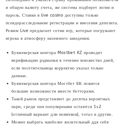
и общую валюту счета, же система подберет логин и
пароль. Ставки в live casino доступны только
псевдорасследование регистрации и внесения депозита.
Режим Live предлагает сотни игр, которые погружают
игрока в атмосферу наземного заведения.
Букмекерская контора Mostbet KZ проводит
верификацию рэдманки в течение множество дней,
если посетительница корректно указал только
данные.
Букмекерская контора Мостбет БК ложится
большие возможности вместе бетторами.
Такой рынок представляет до десятка вероятных
пари, среди они популярными остаются 1х2
(отличный вариант дли новичков), тотал и другие.
Можно выбрать наиболее желательный ддя себя