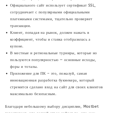
Официального сайт использует сертификат SSL,
сотрудничает с популярными официальными
платежными системами, тщательно проверяет
транзакции.
Клиент, попадая на рынок, должен нажать в
коэффициент, чтобы и ставка отобразилась а
купоне.
В местные и региональные турниры, которые но
пользуются популярностью — основные исходы,
форы и тоталы.
Приложение для ПК – это, пожалуй, самая
инновационная разработка букмекера, который
стремится сделано вход на сайт для своих клиентов
максимально безопасным.
Благодаря небольшому выбору дисциплин, Mostbet