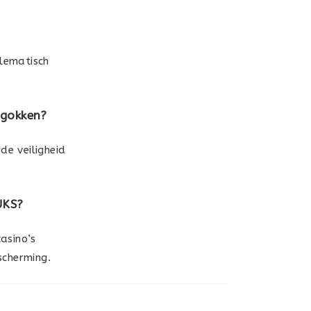
lematisch
 gokken?
de veiligheid
UKS?
asino’s
scherming.