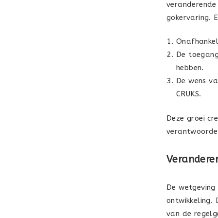
veranderende 
gokervaring. 
Onafhankeli
De toegang 
hebben.
De wens va
CRUKS.
Deze groei cr
verantwoordel
Verandere
De wetgeving 
ontwikkeling.
van de regelg