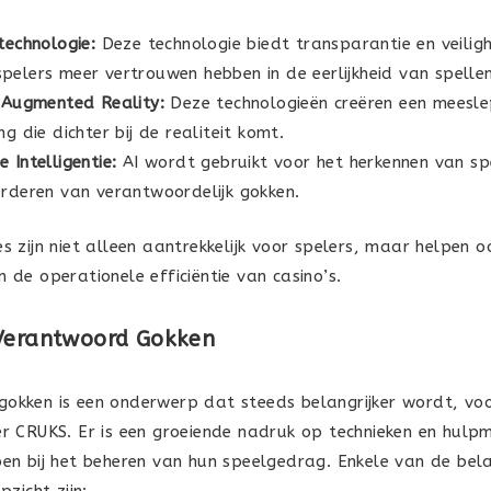
technologie:
Deze technologie biedt transparantie en veiligh
elers meer vertrouwen hebben in de eerlijkheid van spellen
n Augmented Reality:
Deze technologieën creëren een meesl
ng die dichter bij de realiteit komt.
 Intelligentie:
AI wordt gebruikt voor het herkennen van s
rderen van verantwoordelijk gokken.
s zijn niet alleen aantrekkelijk voor spelers, maar helpen oo
 de operationele efficiëntie van casino’s.
 Verantwoord Gokken
okken is een onderwerp dat steeds belangrijker wordt, vo
er CRUKS. Er is een groeiende nadruk op technieken en hulp
pen bij het beheren van hun speelgedrag. Enkele van de bela
pzicht zijn: