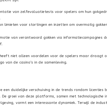
ntatie van zelfevaluatietests voor spelers om hun gokged
.
an limieten voor stortingen en inzetten om overmatig gokke
omotie van verantwoord gokken via informatiecampagnes d
f.
eeft niet alleen voordelen voor de spelers maar draagt o
ago van de casino’s in de samenleving.
e een duidelijke verschuiving in de trends rondom licenties bi
 De groei van deze platforms, samen met technologische i
lgeving, vormt een interessante dynamiek. Terwijl de industri