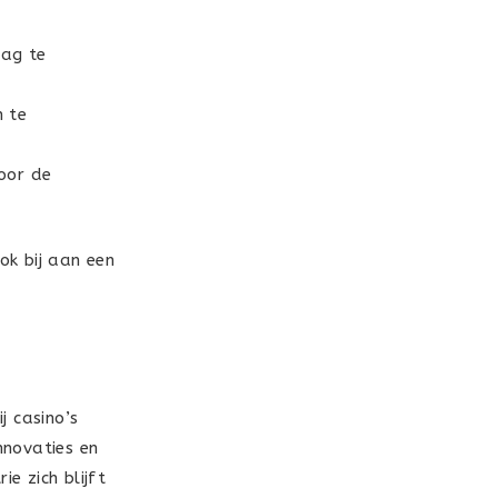
rag te
n te
oor de
ok bij aan een
j casino’s
nnovaties en
e zich blijft