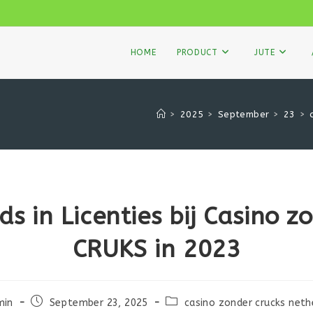
HOME
PRODUCT
JUTE
>
2025
>
September
>
23
>
ds in Licenties bij Casino z
CRUKS in 2023
Post
Post
min
September 23, 2025
casino zonder crucks neth