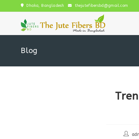
Skip
Dhaka, Bangladesh
thejutefibersbd@gmail.com
to
content
Blog
Tren
Post
ad