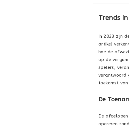
author
Trends in
In 2023 zijn d
artikel verken
hoe de afwezi
op de vergunn
spelers, veran
verantwoord g
toekomst van 
De Toenam
De afgelopen 
opereren zond