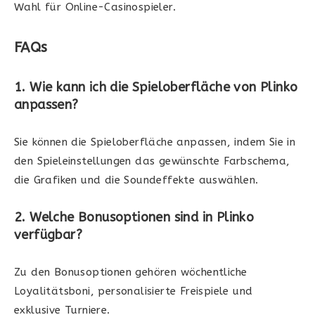
Wahl für Online-Casinospieler.
FAQs
1. Wie kann ich die Spieloberfläche von Plinko
anpassen?
Sie können die Spieloberfläche anpassen, indem Sie in
den Spieleinstellungen das gewünschte Farbschema,
die Grafiken und die Soundeffekte auswählen.
2. Welche Bonusoptionen sind in Plinko
verfügbar?
Zu den Bonusoptionen gehören wöchentliche
Loyalitätsboni, personalisierte Freispiele und
exklusive Turniere.