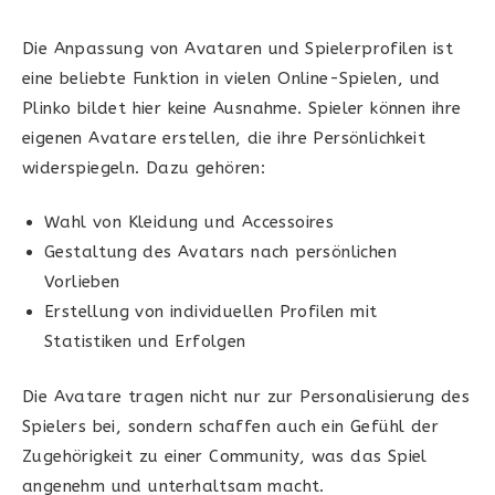
Die Anpassung von Avataren und Spielerprofilen ist
eine beliebte Funktion in vielen Online-Spielen, und
Plinko bildet hier keine Ausnahme. Spieler können ihre
eigenen Avatare erstellen, die ihre Persönlichkeit
widerspiegeln. Dazu gehören:
Wahl von Kleidung und Accessoires
Gestaltung des Avatars nach persönlichen
Vorlieben
Erstellung von individuellen Profilen mit
Statistiken und Erfolgen
Die Avatare tragen nicht nur zur Personalisierung des
Spielers bei, sondern schaffen auch ein Gefühl der
Zugehörigkeit zu einer Community, was das Spiel
angenehm und unterhaltsam macht.