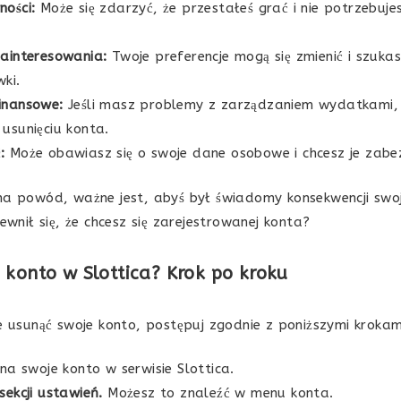
ności:
Może się zdarzyć, że przestałeś grać i nie potrzebujes
zainteresowania:
Twoje preferencje mogą się zmienić i szukas
ki.
inansowe:
Jeśli masz problemy z zarządzaniem wydatkami,
usunięciu konta.
:
Może obawiasz się o swoje dane osobowe i chcesz je zabe
a powód, ważne jest, abyś był świadomy konsekwencji swo
ewnił się, że chcesz się zarejestrowanej konta?
 konto w Slottica? Krok po kroku
e usunąć swoje konto, postępuj zgodnie z poniższymi krokam
na swoje konto w serwisie Slottica.
sekcji ustawień.
Możesz to znaleźć w menu konta.