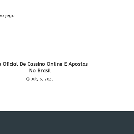
po jego
e Oficial De Cassino Online E Apostas
No Brasil
July 6, 2026