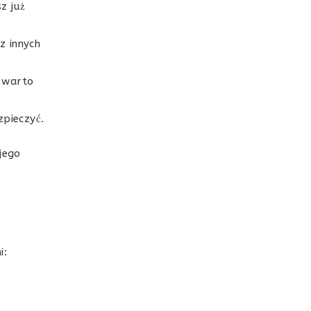
z już
z innych
 warto
zpieczyć.
jego
i: