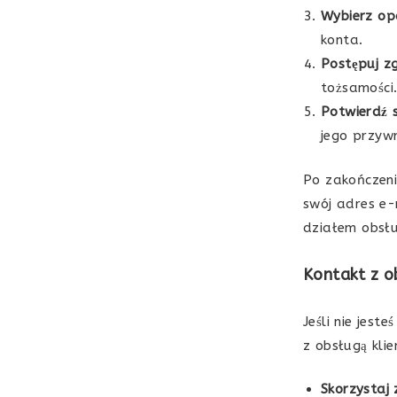
Wybierz op
konta.
Postępuj zg
tożsamości
Potwierdź s
jego przywr
Po zakończeni
swój adres e-
działem obsług
Kontakt z o
Jeśli nie jes
z obsługą klie
Skorzystaj 