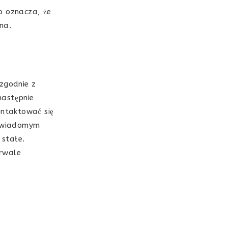
o oznacza, że
na.
 zgodnie z
następnie
ontaktować się
ć świadomym
 stałe.
trwale