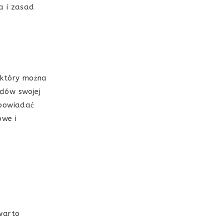
a i zasad
, który można
odów swojej
dpowiadać
owe i
 warto