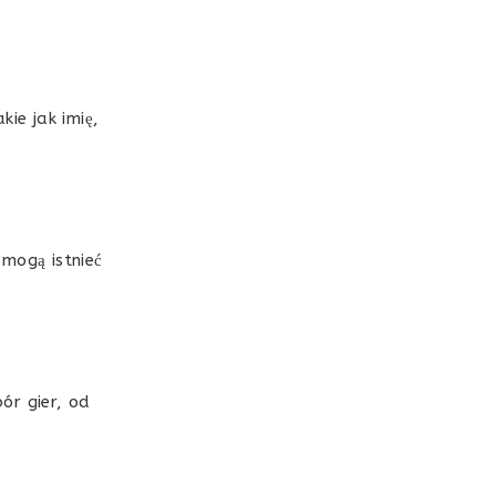
?
ie jak imię,
 mogą istnieć
ór gier, od