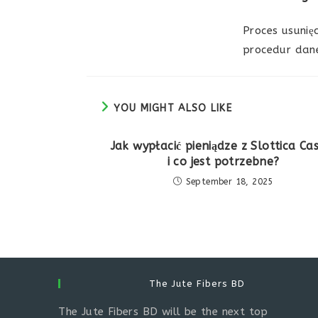
Proces usunięc
procedur dane
YOU MIGHT ALSO LIKE
Jak wypłacić pieniądze z Slottica Ca
i co jest potrzebne?
September 18, 2025
The Jute Fibers BD
The Jute Fibers BD will be the next top