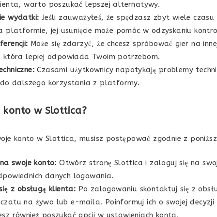
lienta, warto poszukać lepszej alternatywy.
ie wydatki:
Jeśli zauważyłeś, że spędzasz zbyt wiele czasu
a platformie, jej usunięcie może pomóc w odzyskaniu kontrol
erencji:
Może się zdarzyć, że chcesz spróbować gier na inne
, która lepiej odpowiada Twoim potrzebom.
echniczne:
Czasami użytkownicy napotykają problemy techni
 do dalszego korzystania z platformy.
 konto w Slottica?
oje konto w Slottica, musisz postępować zgodnie z poniższ
 na swoje konto:
Otwórz stronę Slottica i zaloguj się na swo
dpowiednich danych logowania.
się z obsługą klienta:
Po zalogowaniu skontaktuj się z obsłu
zatu na żywo lub e-maila. Poinformuj ich o swojej decyzji 
esz również poszukać opcji w ustawieniach konta.