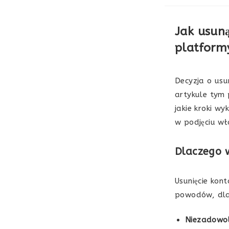
Jak usuną
platform
Decyzja o usu
artykule tym 
jakie kroki w
w podjęciu wła
Dlaczego w
Usunięcie kon
powodów, dla
Niezadowol