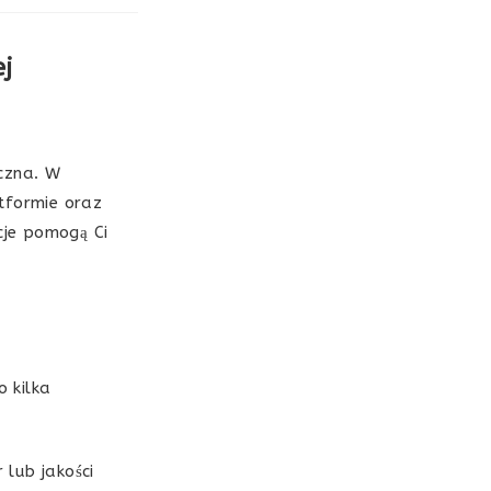
ej
eczna. W
tformie oraz
cje pomogą Ci
 kilka
 lub jakości