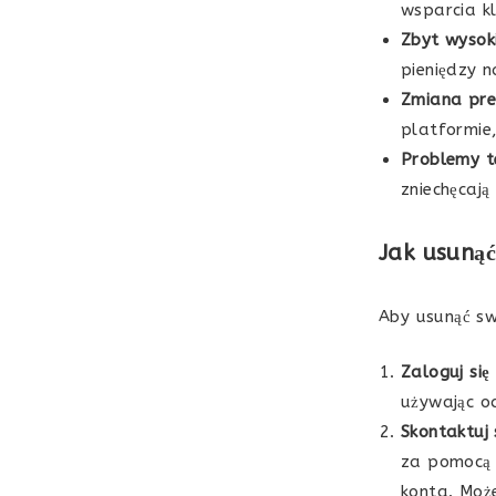
wsparcia k
Zbyt wysok
pieniędzy n
Zmiana pref
platformie
Problemy t
zniechęcają
Jak usunąć
Aby usunąć sw
Zaloguj się
używając o
Skontaktuj 
za pomocą c
konta. Moż