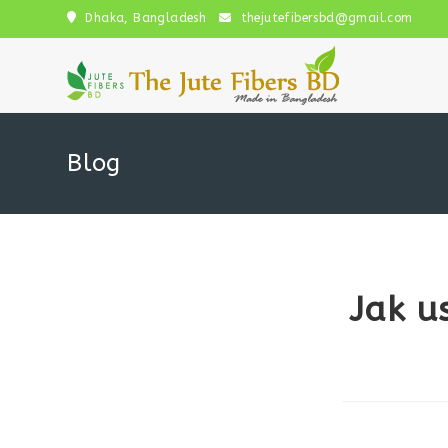
Skip
Dhaka, Bangladesh
thejutefibersbd@gmail.com
to
content
Blog
Jak u