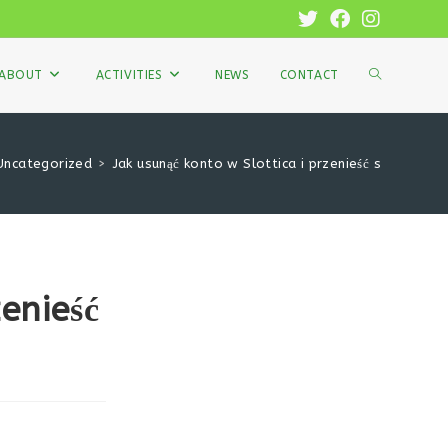
TOGGLE
ABOUT
ACTIVITIES
NEWS
CONTACT
WEBSITE
Uncategorized
>
Jak usunąć konto w Slottica i przenieść się do inne
SEARCH
enieść