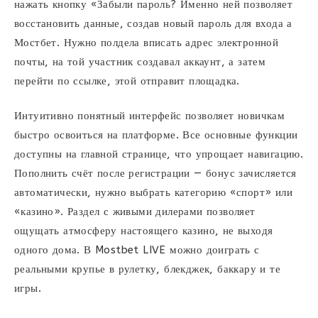
нажать кнопку «Забыли пароль? Именно ней позволяет
восстановить данные, создав новый пароль для входа а
Мостбет. Нужно полдела вписать адрес электронной
почты, на той участник создавал аккаунт, а затем
перейти по ссылке, этой отправит площадка.
Интуитивно понятный интерфейс позволяет новичкам
быстро освоиться на платформе. Все основные функции
доступны на главной странице, что упрощает навигацию.
Пополнить счёт после регистрации — бонус зачисляется
автоматически, нужно выбрать категорию «спорт» или
«казино». Раздел с живыми дилерами позволяет
ощущать атмосферу настоящего казино, не выходя
одного дома. В Mostbet LIVE можно доиграть с
реальными крупье в рулетку, блекджек, баккару и те
игры.