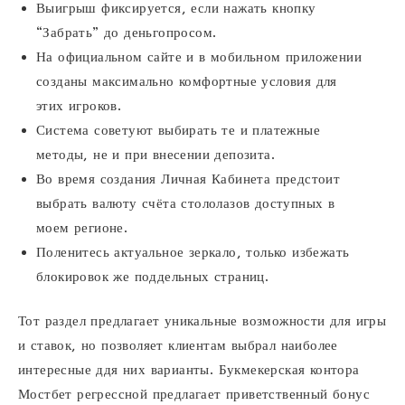
Выигрыш фиксируется, если нажать кнопку
“Забрать” до деньгопросом.
На официальном сайте и в мобильном приложении
созданы максимально комфортные условия для
этих игроков.
Система советуют выбирать те и платежные
методы, не и при внесении депозита.
Во время создания Личная Кабинета предстоит
выбрать валюту счёта стололазов доступных в
моем регионе.
Поленитесь актуальное зеркало, только избежать
блокировок же поддельных страниц.
Тот раздел предлагает уникальные возможности для игры
и ставок, но позволяет клиентам выбрал наиболее
интересные ддя них варианты. Букмекерская контора
Мостбет регрессной предлагает приветственный бонус