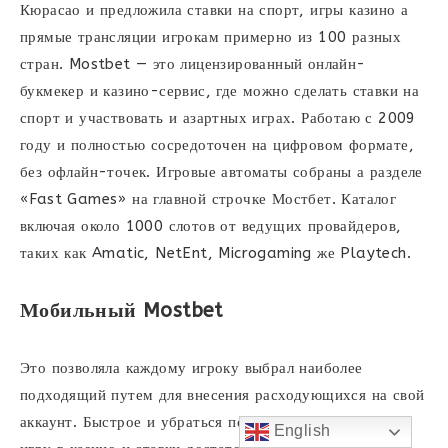
Кюрасао и предложила ставки на спорт, игры казино а
прямые трансляции игрокам примерно из 100 разных
стран. Mostbet — это лицензированный онлайн-
букмекер и казино-сервис, где можно сделать ставки на
спорт и участвовать и азартных играх. Работаю с 2009
году и полностью сосредоточен на цифровом формате,
без офлайн-точек. Игровые автоматы собраны а разделе
«Fast Games» на главной строчке Мостбет. Каталог
включая около 1000 слотов от ведущих провайдеров,
таких как Amatic, NetEnt, Microgaming же Playtech.
Мобильный Mostbet
Это позволяла каждому игроку выбрал наиболее
подходящий путем для внесения расходующихся на свой
аккаунт. Быстрое и убраться пополнение счета делает
English