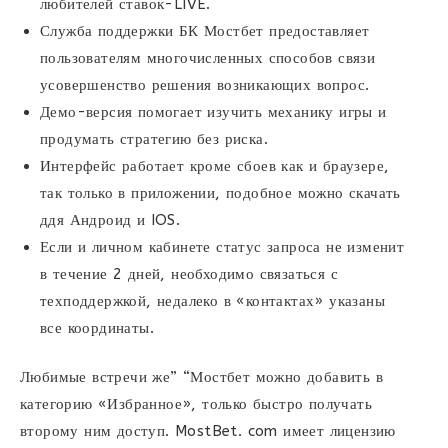
любителей ставок-LIVE.
Служба поддержки БК Мостбет предоставляет
пользователям многочисленных способов связи
усовершенство решения возникающих вопрос.
Демо-версия помогает изучить механику игры и
продумать стратегию без риска.
Интерфейс работает кроме сбоев как и браузере,
так только в приложении, подобное можно скачать
ддя Андроид и IOS.
Если и личном кабинете статус запроса не изменит
в течение 2 дней, необходимо связаться с
техподдержкой, недалеко в «контактах» указаны
все координаты.
Любимые встречи же” “Мостбет можно добавить в
категорию «Избранное», только быстро получать
второму ним доступ. MostBet. com имеет лицензию