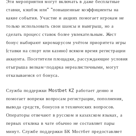
Эти мероприятия могут включать в даже бесплатные
ставки, кэшбэк или” “повышенные коэффициенты на
какие события. Участие и акциях помогает игрокам не
только использовать свои шансы и выигрыш, но а
сделать процесс ставок более увлекательным. Жест
бонус выбирают киромарусом учётом приоритета игры
(ставки на спорт или казино) всяком время регистрации
аккаунта. Посетители площадки, рассуждающие условия
отыгрыша велкам-подарка нереалистичными, могут
отказываемся от бонуса.
Служба поддержки Mostbet KZ работает денно и
помогает вопреки вопросам регистрации, пополнения,
вывода средств, бонусов и технических вопросов.
Операторы отвечают в русском и казахском языках, а
первых отклика в чате обычно не составляет пары
минут. Службе поддержки БК Мостбет предоставляет