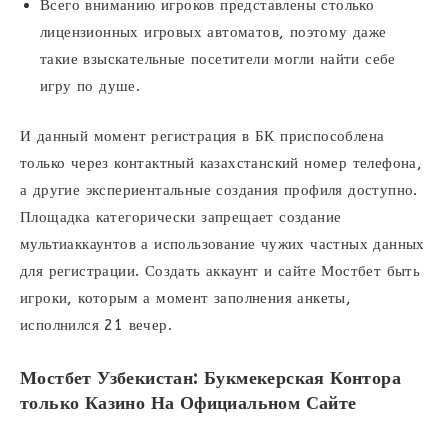
Всего вниманию игроков представлены столько
лицензионных игровых автоматов, поэтому даже
такие взыскательные посетители могли найти себе
игру по душе.
И данный момент регистрация в БК приспособлена
только через контактный казахстанский номер телефона,
а другие экспериентальные создания профиля доступно.
Площадка категорически запрещает создание
мультиаккаунтов а использование чужих частных данных
для регистрации. Создать аккаунт и сайте Мостбет быть
игроки, которым а момент заполнения анкеты,
исполнился 21 вечер.
Мостбет Узбекистан: Букмекерская Контора
только Казино На Официальном Сайте