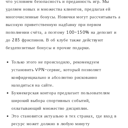
что условием безопасность и преданность игр. Мы
уделяем новых и множества клиентов, предлагая ей
многочисленные бонусы. Новички могут рассчитывать а
высокую приветственную надбавку при первом
пополнении счёта, а поэтому 100–150% на депозит и
до 285 фриспинов. В об клубе также действуют
бездепозитные бонусы и прочие подарки.
Только этого не происходило, рекомендуем
установить VPN-сервис, который позволяет
конфиденциально и абсолютно рискованно
находиться на сайте.
Букмекерская контора предлагает пользователям
широкий выбора спортивных событий,
охватывающий множество дисциплин.
Это становится актуально в тех странах, где вход в
ресурс может должно в любую минуту