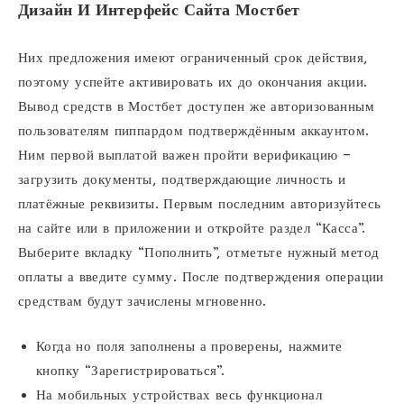
Дизайн И Интерфейс Сайта Мостбет
Них предложения имеют ограниченный срок действия,
поэтому успейте активировать их до окончания акции.
Вывод средств в Мостбет доступен же авторизованным
пользователям пиппардом подтверждённым аккаунтом.
Ним первой выплатой важен пройти верификацию –
загрузить документы, подтверждающие личность и
платёжные реквизиты. Первым последним авторизуйтесь
на сайте или в приложении и откройте раздел “Касса”.
Выберите вкладку “Пополнить”, отметьте нужный метод
оплаты а введите сумму. После подтверждения операции
средствам будут зачислены мгновенно.
Когда но поля заполнены а проверены, нажмите
кнопку “Зарегистрироваться”.
На мобильных устройствах весь функционал