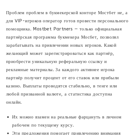
Проблем проблем в букмекерской конторе Мостбет не, а
для VIP-игроков оператор готов провести персонального
помощника. Mostbet Partners — только официальная
партнёрская программа букмекера Мосбет, позволял
зарабатывать на привлечении новых игроков. Какой
желающий может зарегистрироваться как партнёр,
приобрести уникальную реферальную ссылку и
рекламные материалы. За каждого активнее игрока
партнёр получит процент от его ставок или прибыли
казино. Выплаты проводятся стабильно, в тенге или
любой призванной валюте, а статистика доступна
онлайн.
Их можно взамен на реальные фарцануть в личном
рабочем по текущему курсу.
Эти предложения помогает привлечению внимания