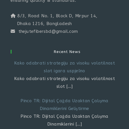
ensuring quality & standards.
8/3, Road No. 1, Block D, Mirpur 14,
Dhaka 1216, Bangladesh
thejutefibersbd@gmail.com
Recent News
Kako odabrati strategiju za visoku volatilnost
slot igara uspješno
Kako odabrati strategiju za visoku volatilnost
slot
[…]
Pinco TR: Dijital Çağda Uzaktan Çalışma
Dinamiklerini Geliştirme
Pinco TR: Dijital Çağda Uzaktan Çalışma
Dinamiklerini
[…]