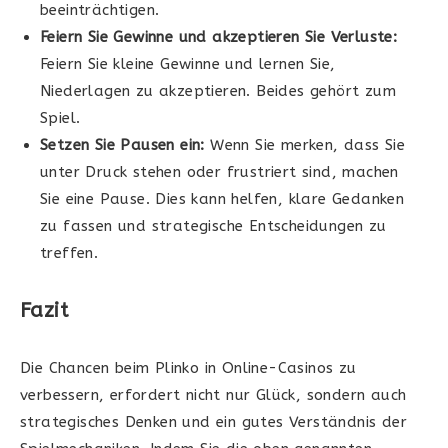
beeinträchtigen.
Feiern Sie Gewinne und akzeptieren Sie Verluste:
Feiern Sie kleine Gewinne und lernen Sie,
Niederlagen zu akzeptieren. Beides gehört zum
Spiel.
Setzen Sie Pausen ein:
Wenn Sie merken, dass Sie
unter Druck stehen oder frustriert sind, machen
Sie eine Pause. Dies kann helfen, klare Gedanken
zu fassen und strategische Entscheidungen zu
treffen.
Fazit
Die Chancen beim Plinko in Online-Casinos zu
verbessern, erfordert nicht nur Glück, sondern auch
strategisches Denken und ein gutes Verständnis der