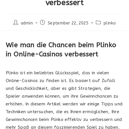
verbessert
Post
Post
Post
admin
September 22, 2025
plinko
author:
published:
category:
Wie man die Chancen beim Plinko
in Online-Casinos verbessert
Plinko ist ein beliebtes Glücksspiel, das in vielen
Online-Casinos zu finden ist. Es basiert auf Zufall
und Geschicklichkeit, aber es gibt Strategien, die
Spieler anwenden können, um ihre Gewinnchancen zu
erhöhen. In diesem Artikel werden wir einige Tipps und
Techniken untersuchen, die es Ihnen ermöglichen, Ihre
Gewinnchancen beim Plinko effektiv zu verbessern und
mehr Spaß an diesem faszinierenden Spiel zu haben.