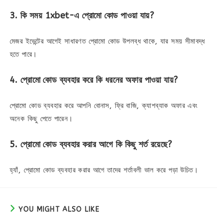
3. কি সময় 1xbet-এ প্রোমো কোড পাওয়া যায়?
মেজর ইভেন্টের আগেই সাধারণত প্রোমো কোড উপলব্ধ থাকে, যার সময় সীমাবদ্ধ
হতে পারে।
4. প্রোমো কোড ব্যবহার করে কি ধরনের অফার পাওয়া যায়?
প্রোমো কোড ব্যবহার করে আপনি বোনাস, ফ্রি বাজি, ক্যাশব্যাক অফার এবং
অনেক কিছু পেতে পারেন।
5. প্রোমো কোড ব্যবহার করার আগে কি কিছু শর্ত রয়েছে?
হ্যাঁ, প্রোমো কোড ব্যবহার করার আগে তাদের শর্তাবলী ভাল করে পড়া উচিত।
YOU MIGHT ALSO LIKE