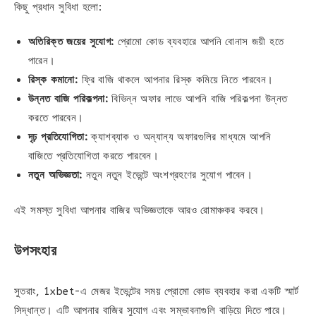
কিছু প্রধান সুবিধা হলো:
অতিরিক্ত জয়ের সুযোগ:
প্রোমো কোড ব্যবহারে আপনি বোনাস জয়ী হতে
পারেন।
রিস্ক কমানো:
ফ্রি বাজি থাকলে আপনার রিস্ক কমিয়ে নিতে পারবেন।
উন্নত বাজি পরিকল্পনা:
বিভিন্ন অফার লাভে আপনি বাজি পরিকল্পনা উন্নত
করতে পারবেন।
দৃঢ় প্রতিযোগিতা:
ক্যাশব্যাক ও অন্যান্য অফারগুলির মাধ্যমে আপনি
বাজিতে প্রতিযোগিতা করতে পারবেন।
নতুন অভিজ্ঞতা:
নতুন নতুন ইভেন্টে অংশগ্রহণের সুযোগ পাবেন।
এই সমস্ত সুবিধা আপনার বাজির অভিজ্ঞতাকে আরও রোমাঞ্চকর করবে।
উপসংহার
সুতরাং, 1xbet-এ মেজর ইভেন্টের সময় প্রোমো কোড ব্যবহার করা একটি স্মার্ট
সিদ্ধান্ত। এটি আপনার বাজির সুযোগ এবং সম্ভাবনাগুলি বাড়িয়ে দিতে পারে।