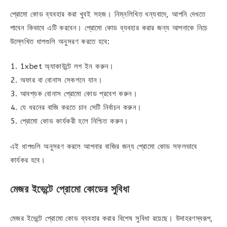
প্রোমো কোড ব্যবহার করা খুবই সহজ। নিম্নলিখিত ধন্যবাদে, আপনি দেখতে
পাবেন কিভাবে এটি করবেন। প্রোমো কোড ব্যবহার করার জন্য আপনাকে নিচে
উল্লেখিত ধাপগুলি অনুসরণ করতে হবে:
1xbet অ্যাকাউন্টে লগ ইন করুন।
অফার বা বোনাস সেকশনে যান।
আবশ্যক বোনাস প্রোমো কোড প্রবেশ করুন।
যে ধরনের বাজি করতে চান সেটি নির্বাচন করুন।
প্রোমো কোড কার্যকরী হলে নিশ্চিত করুন।
এই ধাপগুলি অনুসরণ করলে আপনার বাজির জন্য প্রোমো কোড সফলভাবে
কার্যকর হবে।
মেজর ইভেন্টে প্রোমো কোডের সুবিধা
মেজর ইভেন্টে প্রোমো কোড ব্যবহার করার বিশেষ সুবিধা রয়েছে। উদাহরণস্বরূপ,