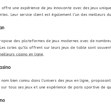
 offre une expérience de jeu innovante avec des jeux uniqu
tes. Leur service client est également l’un des meilleurs du
an
ropose des plateformes de jeux modernes avec de nombreu
es cotes qu’ils offrent sur leurs jeux de table sont souven
eilleurs casino en ligne
.
asino
 nom bien connu dans l’univers des jeux en ligne, proposant
sur tous ses jeux et une expérience de paris sportive de qu
ino