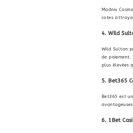
Madnix Casino
cotes attrayan
4. Wild Sult
Wild Sultan p
de paiement. L
plus élevées
m
5. Bet365 C
Bet365 est un
avantageuses 
6. 1Bet Cas