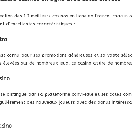
lection des 10 meilleurs casinos en ligne en France, chacun 
et d’excellentes caractéristiques :
tra
est connu pour ses promotions généreuses et sa vaste sélec
s élevées sur de nombreux jeux, ce casino attire de nombre
sino
 se distingue par sa plateforme conviviale et ses cotes com
égulièrement des nouveaux joueurs avec des bonus intéressan
asino