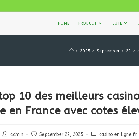
HOME
PRODUCT
JUTE
>
2025
>
September
>
22
>
top 10 des meilleurs casin
ne en France avec cotes éle
Post
Post
Post
admin
September 22, 2025
casino en ligne fr