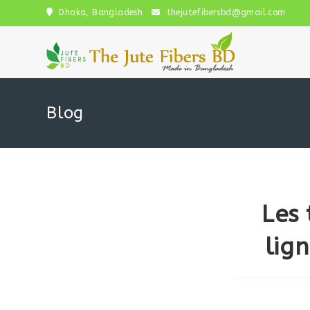
Skip
Dhaka, Bangladesh
thejutefibersbd@gmail.com
to
content
Blog
Les 
lig