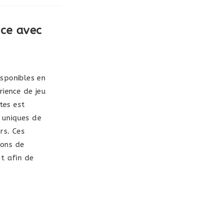
nce avec
isponibles en
rience de jeu
tes est
s uniques de
rs. Ces
ions de
t afin de