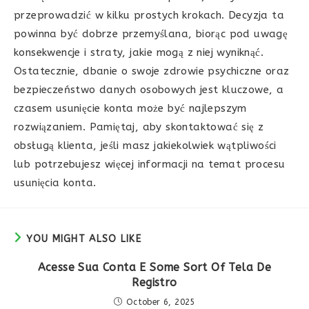
przeprowadzić w kilku prostych krokach. Decyzja ta
powinna być dobrze przemyślana, biorąc pod uwagę
konsekwencje i straty, jakie mogą z niej wyniknąć.
Ostatecznie, dbanie o swoje zdrowie psychiczne oraz
bezpieczeństwo danych osobowych jest kluczowe, a
czasem usunięcie konta może być najlepszym
rozwiązaniem. Pamiętaj, aby skontaktować się z
obsługą klienta, jeśli masz jakiekolwiek wątpliwości
lub potrzebujesz więcej informacji na temat procesu
usunięcia konta.
YOU MIGHT ALSO LIKE
Acesse Sua Conta E Some Sort Of Tela De
Registro
October 6, 2025