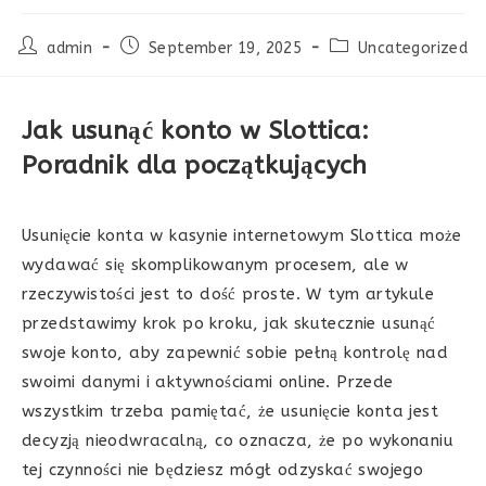
Post
Post
Post
admin
September 19, 2025
Uncategorized
author:
published:
category:
Jak usunąć konto w Slottica:
Poradnik dla początkujących
Usunięcie konta w kasynie internetowym Slottica może
wydawać się skomplikowanym procesem, ale w
rzeczywistości jest to dość proste. W tym artykule
przedstawimy krok po kroku, jak skutecznie usunąć
swoje konto, aby zapewnić sobie pełną kontrolę nad
swoimi danymi i aktywnościami online. Przede
wszystkim trzeba pamiętać, że usunięcie konta jest
decyzją nieodwracalną, co oznacza, że po wykonaniu
tej czynności nie będziesz mógł odzyskać swojego