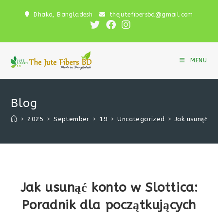
Skip
Dhaka, Bangladesh
thejutefibersbd@gmail.com
to
content
MENU
Blog
>
2025
>
September
>
19
>
Uncategorized
>
Jak usunąć ko
Jak usunąć konto w Slottica:
Poradnik dla początkujących