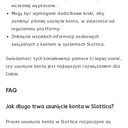
wcześniej wypłacone.
Mogą być wymagane dodatkowe kroki, aby
zamknąć póżniej usunięte konto, w zależności od
regulaminu platformy.
Zniknięcie wszelkich informacji osobowych
związanych z kontem w systemach Slottica.
Świadomość tych konsekwencji pomoże Ci lepiej ocenić,
czy usunięcie konta jest najlepszym rozwiązaniem dla
Ciebie.
FAQ
Jak długo trwa usunięcie konta w Slottica?
Proces usunięcia konta w Slottica rozpoczyna się