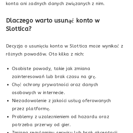
konta ani żadnych danych związanych z nim.
Dlaczego warto usunąć konto w
Slottica?
Decyzja o usunięciu konta w Slottica może wynikać z
różnych powodów. Oto kilka z nich:
Osobiste powody, takie jak zmiana
zainteresowań lub brak czasu na grę.
Chęć ochrony prywatności oraz danych
osobowych w internecie.
Niezadowolenie z jakości usług oferowanych
przez platformę.
Problemy z uzależnieniem od hazardu oraz
potrzeba przerwy od gier.
Zmiana regulaminu serwisu lub brak akceptacji