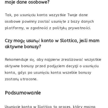
moje dane osobowe?
Tak, po usunięciu konta wszystkie Twoje dane
osobowe powinny zostać usunięte z bazy danych
platformy, w zgodności z polityką prywatności.
Czy mogę usunąć konto w Slottica, jeśli mam
aktywne bonusy?
Rekomenduje się, aby najpierw zrealizować wszystkie
aktywne bonusy przed podjęciem decyzji o usunięciu
konta, gdyż po usunięciu konta wszelkie bonusy
zostaną utracone.
Podsumowanie
Usunięcie konta w Slottica to proces, który można