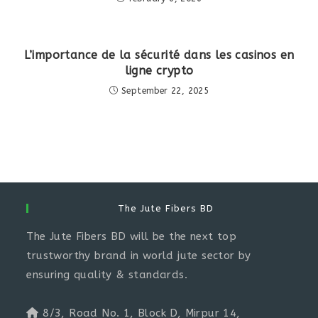
L’importance de la sécurité dans les casinos en
ligne crypto
September 22, 2025
The Jute Fibers BD
The Jute Fibers BD will be the next top
trustworthy brand in world jute sector by
ensuring quality & standards.
8/3, Road No. 1, Block D, Mirpur 14,