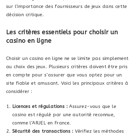
sur l’importance des fournisseurs de jeux dans cette
décision critique.
Les critères essentiels pour choisir un
casino en ligne
Choisir un casino en ligne ne se limite pas simplement
au choix des jeux. Plusieurs critères doivent être pris
en compte pour s’assurer que vous optez pour un
site fiable et amusant. Voici les principaux critères à
considérer :
Licences et régulations :
Assurez-vous que le
casino est régulé par une autorité reconnue,
comme l’ARJEL en France.
Sécurité des transactions :
Vérifiez les méthodes