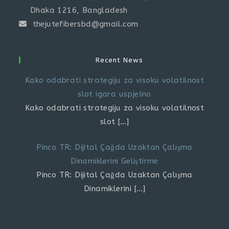
Dhaka 1216, Bangladesh
thejutefibersbd@gmail.com
Recent News
Kako odabrati strategiju za visoku volatilnost
slot igara uspješno
Kako odabrati strategiju za visoku volatilnost
slot
[…]
Pinco TR: Dijital Çağda Uzaktan Çalışma
Dinamiklerini Geliştirme
Pinco TR: Dijital Çağda Uzaktan Çalışma
Dinamiklerini
[…]