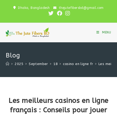
Skip
Dhaka, Bangladesh
thejutefibersbd@gmail.com
to
content
MENU
Blog
>
2025
>
September
>
18
>
casino en ligne fr
>
Les meille
Les meilleurs casinos en ligne
français : Conseils pour jouer