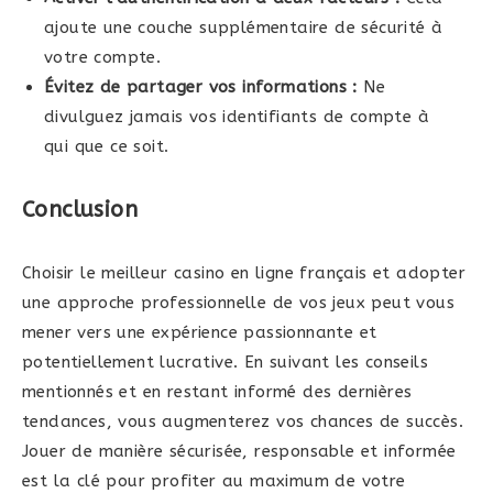
ajoute une couche supplémentaire de sécurité à
votre compte.
Évitez de partager vos informations :
Ne
divulguez jamais vos identifiants de compte à
qui que ce soit.
Conclusion
Choisir le meilleur casino en ligne français et adopter
une approche professionnelle de vos jeux peut vous
mener vers une expérience passionnante et
potentiellement lucrative. En suivant les conseils
mentionnés et en restant informé des dernières
tendances, vous augmenterez vos chances de succès.
Jouer de manière sécurisée, responsable et informée
est la clé pour profiter au maximum de votre