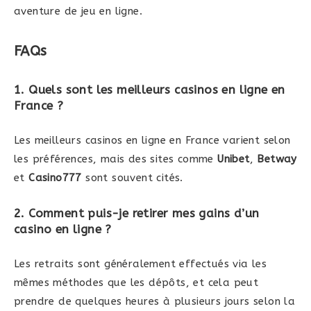
aventure de jeu en ligne.
FAQs
1. Quels sont les meilleurs casinos en ligne en
France ?
Les meilleurs casinos en ligne en France varient selon
les préférences, mais des sites comme
Unibet
,
Betway
et
Casino777
sont souvent cités.
2. Comment puis-je retirer mes gains d’un
casino en ligne ?
Les retraits sont généralement effectués via les
mêmes méthodes que les dépôts, et cela peut
prendre de quelques heures à plusieurs jours selon la