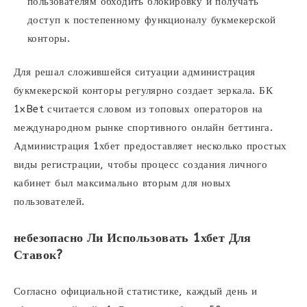
пользователям обходить блокировку и получать
доступ к постепенному функционалу букмекерской
конторы.
Для решал сложившейся ситуации администрация
букмекерской конторы регулярно создает зеркала. БК
1xBet считается словом из топовых операторов на
международном рынке спортивного онлайн беттинга.
Администрация 1хбет предоставляет несколько простых
виды регистрации, чтобы процесс создания личного
кабинет был максимально вторым для новых
пользователей.
небезопасно Ли Использовать 1хбет Для
Ставок?
Согласно официальной статистике, каждый день и