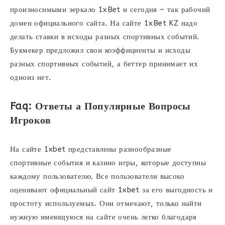
произносимыми зеркало 1xBet и сегодня – так рабочий
домен официального сайта. На сайте 1xBet KZ надо
делать ставки в исходы разных спортивных событий.
Букмекер предложил свои коэффициенты и исходы
разных спортивных событий, а беттер принимает их
одноиз нет.
Faq: Ответы а Популярные Вопросы
Игроков
На сайте 1xbet представлены разнообразные
спортивные события и казино игры, которые доступны
каждому пользователю. Все пользователи высоко
оценивают официальный сайт 1xbet за его выгодность и
простоту используемых. Они отмечают, только найти
нужную имеющуюся на сайте очень легко благодаря