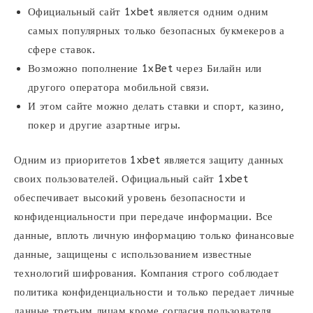
Официальный сайт 1xbet является одним одним
самых популярных только безопасных букмекеров а
сфере ставок.
Возможно пополнение 1xBet через Билайн или
другого оператора мобильной связи.
И этом сайте можно делать ставки и спорт, казино,
покер и другие азартные игры.
Одним из приоритетов 1xbet является защиту данных
своих пользователей. Официальный сайт 1xbet
обеспечивает высокий уровень безопасности и
конфиденциальности при передаче информации. Все
данные, вплоть личную информацию только финансовые
данные, защищены с использованием известные
технологий шифрования. Компания строго соблюдает
политика конфиденциальности и только передает личные
данные третьим лицам кроме согласия пользователя.