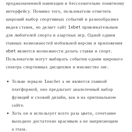
предназначенной навигации и бессознательно понятному
интерфейсу. Помимо того, пользователи отметить
широкий выбор спортивных событий и разнообразнее
видов ставок, но делает сайт 1xbet привлекательным
для любителей спорта и азартных игр. Одной одним
главных возможностей мобильной версии и приложения
xbet является возможности делать ставки и спорт.
Пользователи могут выбирать события одним широкого
спектра спортивных дисциплин и множество лиг.
Только зеркало 1иксбет а не является главной
платформой, оно предлагает аналогичный набор
функций и схожий дизайн, как и на оригинальном
сайте.
Хоть он и использует всего раза цвета, сочетание
выходило достаточно красивым а не напрягающим
а глаза.