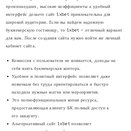
произошедших, высокие коэффициенты а удобный
интерфейс делаете сайт 1xbet привлекательна для
широкой аудитории. Если вы найдем надежную
букмекерскую гостиницу, то 1xbet – отличный вариант
для вам. После создания сайта нужно войти же личный
кабинет сайта.
Комиссия с пользователя не взимается, доходы на
себя взять букмекерская контора.
Удобное и понятный интерфейс позволяет даже
новичкам без труда ориентироваться и быстро
находила нужные матчи или мероприятия.
Это полнофункциональная копия ресурса,
предоставляющая клиенту БК полный доступ к
его аккаунту.
Альтернативный сайт 1xbet позволяет