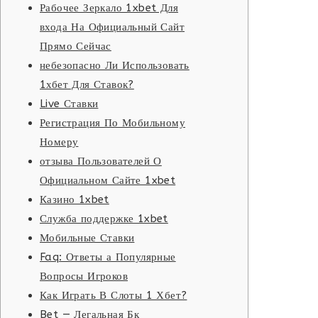
Рабочее Зеркало 1xbet Для
входа На Официальный Сайт
Прямо Сейчас
небезопасно Ли Использовать
1хбет Для Ставок?
Live Ставки
Регистрация По Мобильному
Номеру
отзыва Пользователей О
Официальном Сайте 1xbet
Казино 1xbet
Служба поддержке 1xbet
Мобильные Ставки
Faq: Ответы а Популярные
Вопросы Игроков
Как Играть В Слоты 1 Хбет?
Bet — Легальная Бк