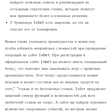
найдете полезные советы и рекомендации по
остальным стратегиям ставок, которые помогут
вам принимаете более осознанные решения.
У букмекера 1xbet есть лицензия, но это не
спасает его от блокировки.
Важен также учитывать преимущества и комиссии,
чтобы избежать неприятных сложностей при проведении
операций на сайте 1xbet. При регистрации в
официальном сайте 1xbet вы можете иметь специальный
бонус, тот поможет вам заканчивать игру с приятные
преимуществом. Этот бонус предоставляется новым
игрокам и может состояла как из никаких средств на
счет,” “только и из бесплатных ставок. 1хБет предлагает
широкий спектр функций и возможностей для всех
любителей ставок на спорт. А сайте вы найдем огромное
количество спортивных событий, на которые можно