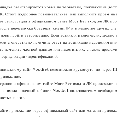
лощадке регистрируются новые пользователи, получающие дост
К. Стоит подробнее повнимательнее, как выполнить проем на 
ле регистрации в официальном сайте Мост Бет вход же ЛК пр
после перезапуска браузера, смены IP и в немногие других сл
вновь пройти авторизацию. Если возникли разногласия, можно 
жки а оперативно получить ответ на возникшие недопонимания
ть изменить частной данные или наметить их, а также прилож
 верификации (идентификации).
фициальному сайт MostBet невозможно круглосуточно через П
приложение.
трации а официальном сайте Мост Бет вход и ЛК происходит 
го входа в личный кабинет Mostbet пользователям необходим
ростых шагов.
чайте приложение через официальный сайт или магазин прилож