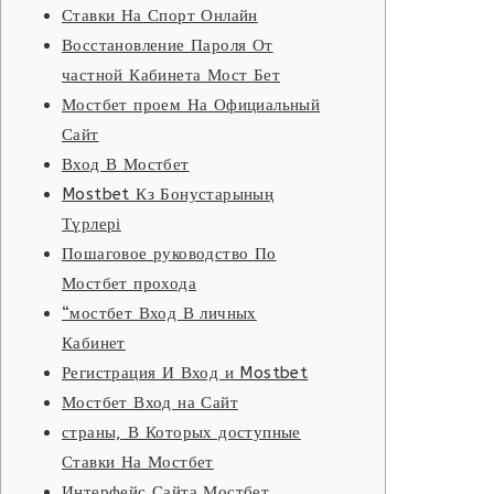
Ставки На Спорт Онлайн
Восстановление Пароля От
частной Кабинета Мост Бет
Мостбет проем На Официальный
Сайт
Вход В Мостбет
Mostbet Кз Бонустарының
Түрлері
Пошаговое руководство По
Мостбет прохода
“мостбет Вход В личных
Кабинет
Регистрация И Вход и Mostbet
Мостбет Вход на Сайт
страны, В Которых доступные
Ставки На Мостбет
Интерфейс Сайта Мостбет