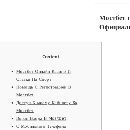
Мостбет 
Официал
Content
Мостбет Онлайн Казино И
Ставки На Спорт
Помощь С Регистрацией В
Мостбет
Доступ К моему Кабинету Бк
Мостбет
Экран Входа В Mostbet
С Мобильного Телефона