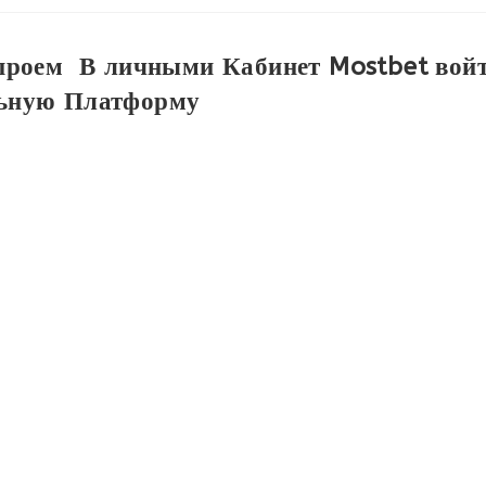
author:
published:
category:
проем ️ В личными Кабинет Mostbet вой
ьную Платформу