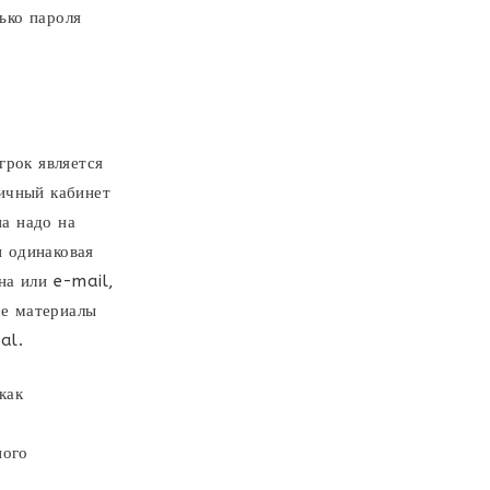
ько пароля
грок является
личный кабинет
а надо на
 одинаковая
на или e-mail,
се материалы
al.
как
ного