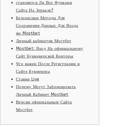
становятся Ли Все Функции
Сайта На Зеркале?
Безопасные Методы Для
Сохранения Данных Для Входа
же Mostbet
Личный кабинетик Мостбет
Mostbet: Вход На официальному
Сайт Букмекерской Конторы
Что важен После Регистрации и
Сайте Букмекера
Ставки Live
Почему Могут Заблокировать
Личный Кабинет Mostbet
Версии официальным Сайта
Мостбет