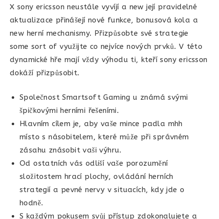
X sony ericsson neustále vyvíjí a new její pravidelné
aktualizace přinášejí nové funkce, bonusová kola a
new herní mechanismy. Přizpůsobte své strategie
some sort of využijte co nejvíce nových prvků. V této
dynamické hře mají vždy výhodu ti, kteří sony ericsson
dokáží přizpůsobit.
Společnost Smartsoft Gaming u známá svými
špičkovými herními řešeními.
Hlavním cílem je, aby vaše mince padla mhh
místo s násobitelem, které může při správném
zásahu znásobit vaši výhru.
Od ostatních vás odliší vaše porozumění
složitostem hrací plochy, ovládání herních
strategií a pevné nervy v situacích, kdy jde o
hodně.
S každým pokusem svůj přístup zdokonalujete a