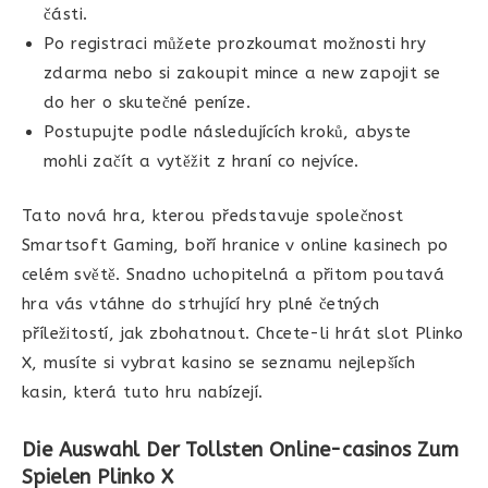
části.
Po registraci můžete prozkoumat možnosti hry
zdarma nebo si zakoupit mince a new zapojit se
do her o skutečné peníze.
Postupujte podle následujících kroků, abyste
mohli začít a vytěžit z hraní co nejvíce.
Tato nová hra, kterou představuje společnost
Smartsoft Gaming, boří hranice v online kasinech po
celém světě. Snadno uchopitelná a přitom poutavá
hra vás vtáhne do strhující hry plné četných
příležitostí, jak zbohatnout. Chcete-li hrát slot Plinko
X, musíte si vybrat kasino se seznamu nejlepších
kasin, která tuto hru nabízejí.
Die Auswahl Der Tollsten Online-casinos Zum
Spielen Plinko X