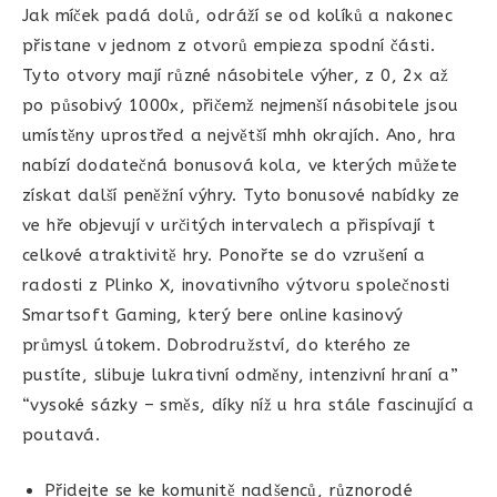
Jak míček padá dolů, odráží se od kolíků a nakonec
přistane v jednom z otvorů empieza spodní části.
Tyto otvory mají různé násobitele výher, z 0, 2x až
po působivý 1000x, přičemž nejmenší násobitele jsou
umístěny uprostřed a největší mhh okrajích. Ano, hra
nabízí dodatečná bonusová kola, ve kterých můžete
získat další peněžní výhry. Tyto bonusové nabídky ze
ve hře objevují v určitých intervalech a přispívají t
celkové atraktivitě hry. Ponořte se do vzrušení a
radosti z Plinko X, inovativního výtvoru společnosti
Smartsoft Gaming, který bere online kasinový
průmysl útokem. Dobrodružství, do kterého ze
pustíte, slibuje lukrativní odměny, intenzivní hraní a”
“vysoké sázky – směs, díky níž u hra stále fascinující a
poutavá.
Přidejte se ke komunitě nadšenců, různorodé