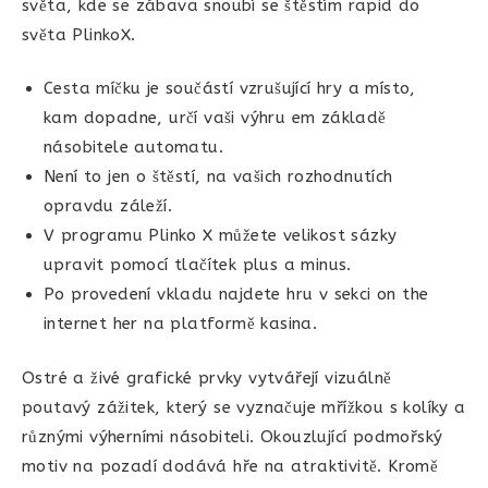
světa, kde se zábava snoubí se štěstím rapid do
světa PlinkoX.
Cesta míčku je součástí vzrušující hry a místo,
kam dopadne, určí vaši výhru em základě
násobitele automatu.
Není to jen o štěstí, na vašich rozhodnutích
opravdu záleží.
V programu Plinko X můžete velikost sázky
upravit pomocí tlačítek plus a minus.
Po provedení vkladu najdete hru v sekci on the
internet her na platformě kasina.
Ostré a živé grafické prvky vytvářejí vizuálně
poutavý zážitek, který se vyznačuje mřížkou s kolíky a
různými výherními násobiteli. Okouzlující podmořský
motiv na pozadí dodává hře na atraktivitě. Kromě