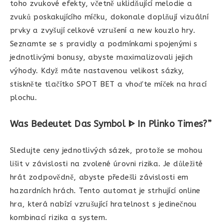
toho zvukové efekty, včetně uklidňující melodie a
zvuků poskakujícího míčku, dokonale doplňují vizuální
prvky a zvyšují celkové vzrušení a new kouzlo hry.
Seznamte se s pravidly a podmínkami spojenými s
jednotlivými bonusy, abyste maximalizovali jejich
výhody. Když máte nastavenou velikost sázky,
stiskněte tlačítko SPOT BET a vhoďte míček na hrací
plochu.
Was Bedeutet Das Symbol ᐈ In Plinko Times?”
Sledujte ceny jednotlivých sázek, protože se mohou
lišit v závislosti na zvolené úrovni rizika. Je důležité
hrát zodpovědně, abyste předešli závislosti em
hazardních hrách. Tento automat je strhující online
hra, která nabízí vzrušující hratelnost s jedinečnou
kombinací rizika a system.