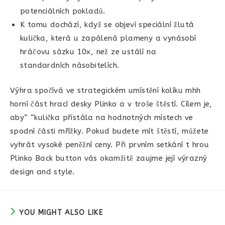
potenciálních pokladů.
K tomu dochází, když se objeví speciální žlutá
kulička, která u zapálená plameny a vynásobí
hráčovu sázku 10x, než ze ustálí na
standardních násobitelích.
Výhra spočívá ve strategickém umístění kolíku mhh
horní část hrací desky Plinko a v troše štěstí. Cílem je,
aby” “kulička přistála na hodnotných místech ve
spodní části mřížky. Pokud budete mít štěstí, můžete
vyhrát vysoké peněžní ceny. Při prvním setkání t hrou
Plinko Back button vás okamžitě zaujme její výrazný
design and style.
YOU MIGHT ALSO LIKE