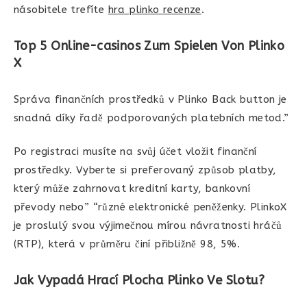
násobitele trefíte
hra plinko recenze
.
Top 5 Online-casinos Zum Spielen Von Plinko
X
Správa finančních prostředků v Plinko Back button je
snadná díky řadě podporovaných platebních metod.”
Po registraci musíte na svůj účet vložit finanční
prostředky. Vyberte si preferovaný způsob platby,
který může zahrnovat kreditní karty, bankovní
převody nebo” “různé elektronické peněženky. PlinkoX
je proslulý svou výjimečnou mírou návratnosti hráčů
(RTP), která v průměru činí přibližně 98, 5%.
Jak Vypadá Hrací Plocha Plinko Ve Slotu?