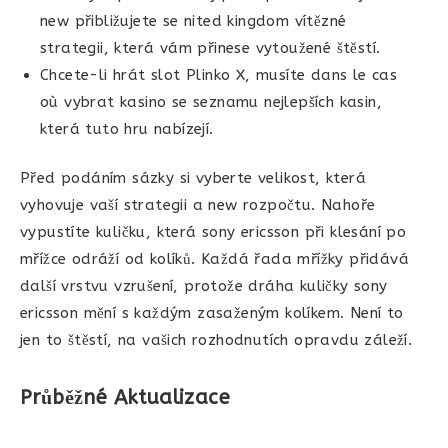
new přibližujete se nited kingdom vítězné
strategii, která vám přinese vytoužené štěstí.
Chcete-li hrát slot Plinko X, musíte dans le cas
où vybrat kasino se seznamu nejlepších kasin,
která tuto hru nabízejí.
Před podáním sázky si vyberte velikost, která
vyhovuje vaší strategii a new rozpočtu. Nahoře
vypustíte kuličku, která sony ericsson při klesání po
mřížce odráží od kolíků. Každá řada mřížky přidává
další vrstvu vzrušení, protože dráha kuličky sony
ericsson mění s každým zasaženým kolíkem. Není to
jen to štěstí, na vašich rozhodnutích opravdu záleží.
Průběžné Aktualizace