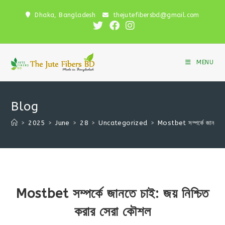
Skip
Dhaka, Bangladesh
thejutefibersbd@gmail.com
to
content
MENU
Blog
>
2025
>
June
>
28
>
Uncategorized
>
Mostbet সম্পর্কে জানতে চা
Mostbet সম্পর্কে জানতে চাই: জয় নিশ্চিত
করার সেরা কৌশল