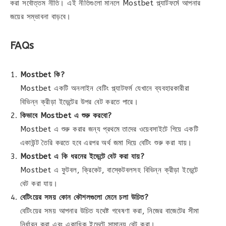
করা সর্বোত্তম নীতি। এই নীতিগুলো মানলে Mostbet প্ল্যাটফর্মে আপনার
জয়ের সম্ভাবনা বাড়বে।
FAQs
Mostbet কি?
Mostbet একটি অনলাইন বেটিং প্ল্যাটফর্ম যেখানে ব্যবহারকারীরা
বিভিন্ন ক্রীড়া ইভেন্টের উপর বেট করতে পারে।
কিভাবে Mostbet এ শুরু করবো?
Mostbet এ শুরু করার জন্য প্রথমে তাদের ওয়েবসাইটে গিয়ে একটি
একাউন্ট তৈরি করতে হবে এরপর অর্থ জমা দিয়ে বেটিং শুরু করা যায়।
Mostbet এ কি ধরনের ইভেন্টে বেট করা যায়?
Mostbet এ ফুটবল, ক্রিকেট, বাস্কেটবলসহ বিভিন্ন ক্রীড়া ইভেন্টে
বেট করা যায়।
বেটিংয়ের সময় কোন কৌশলগুলো মেনে চলা উচিত?
বেটিংয়ের সময় আপনার উচিত যথেষ্ট গবেষণা করা, নিজের বাজেটের সীমা
নির্ধারন করা এবং একাধিক ইভেন্টে সামান্য বেট করা।