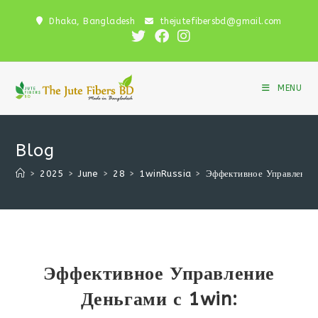
Skip
Dhaka, Bangladesh
thejutefibersbd@gmail.com
to
content
MENU
Blog
>
2025
>
June
>
28
>
1winRussia
>
Эффективное Управление 
Эффективное Управление
Деньгами с 1win: