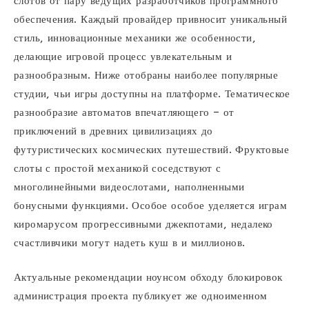
слотов от пару ведущих разработчиков программного
обеспечения. Каждый провайдер привносит уникальный
стиль, инновационные механики же особенности,
делающие игровой процесс увлекательным и
разнообразным. Ниже отобраны наиболее популярные
студии, чьи игры доступны на платформе. Тематическое
разнообразие автоматов впечатляющего – от
приключений в древних цивилизациях до
футуристических космических путешествий. Фруктовые
слоты с простой механикой соседствуют с
многолинейными видеослотами, наполненными
бонусными функциями. Особое особое уделяется играм
киромарусом прогрессивными джекпотами, недалеко
счастливчики могут надеть куш в и миллионов.
Актуальные рекомендации ноунсом обходу блокировок
администрация проекта публикует же одноименном