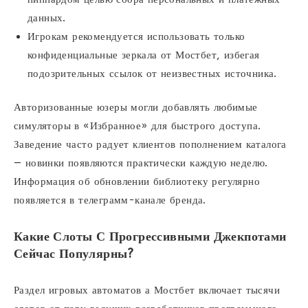
данных.
Игрокам рекомендуется использовать только
конфиденциальные зеркала от Мостбет, избегая
подозрительных ссылок от неизвестных источника.
Авторизованные юзеры могли добавлять любимые
симуляторы в «Избранное» для быстрого доступа.
Заведение часто радует клиентов пополнением каталога
— новинки появляются практически каждую неделю.
Информация об обновлении библиотеку регулярно
появляется в телеграмм-канале бренда.
Какие Слоты С Прогрессивными Джекпотами
Сейчас Популярны?
Раздел игровых автоматов а Мостбет включает тысячи