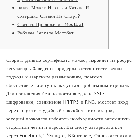
никто Может Играть и Казино И
совершил Ставки На Спорт?
Скачать Приложение Mostbet
Рабочее Зеркало Мостбет
Сверить данные сертификата можно, перейдет на ресурс
регулятора. Заведение придерживается ответственные
подхода к азартным развлечениям, поэтому
обеспечивает доступ к аккаунтам проблемным игрокам.
Дли повышения безопасности внедрено SSL-
шифрование, соединение HTTPS и RNG. Мостбет вход
через соцсети – удобный способом авторизации,
который позволяли избежать необходимости запоминать
отдельный логин и пароль. Вы смогу авторизоваться
через Facebook,” “Google, ВКонтакте, Одноклассники и