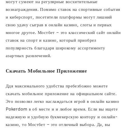
могут сумеют на регулярные восхитительные
вознаграждения. Помимо ставок на спортивные события
и киберспорт, посетители платформы могут лишний
свою удачу сыграв в онлайн казино, слоты и первых
многое другое. Мостбет – это классический сайт онлайн
ставок на спорт и казино, который приобрел
популярность благодаря широкому ассортименту
азартных развлечений.
Скачать Мобильное Приложение
Ддя максимального удобства пребезбожно можете
скачать мобильное приложение на официальном сайте.
Это позволял легко наслаждаться игрой в онлайн казино
Pokerdom в об месте и и любое время. Если вы ищете
надежную и удобную букмекерскую контору и онлайн-
казино, то Мостбет – это отличный выбора. Да, вы