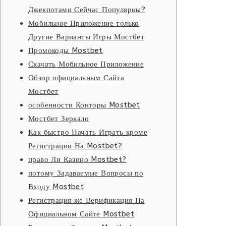
Джекпотами Сейчас Популярны?
Мобильное Приложение только
Другие Варианты Игры Мостбет
Промокоды Mostbet
Скачать Мобильное Приложение
Обзор официальным Сайта
Мостбет
особенности Конторы Mostbet
Мостбет Зеркало
Как быстро Начать Играть кроме
Регистрации На Mostbet?
право Ли Казино Mostbet?
потому Задаваемые Вопросы по
Входу Mostbet
Регистрация же Верификация На
Официальном Сайте Mostbet