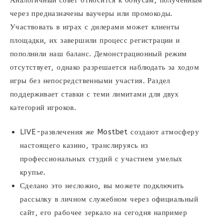
через предназначены ваучеры или промокоды.
Участвовать в играх с дилерами может клиенты
площадки, их завершили процесс регистрации и
пополнили наш баланс. Демонстрационный режим
отсутствует, однако разрешается наблюдать за ходом
игры без непосредственными участия. Раздел
поддерживает ставки с теми лимитами для двух
категорий игроков.
LIVE-развлечения же Mostbet создают атмосферу
настоящего казино, транслируясь из
профессиональных студий с участием умелых
крупье.
Сделано это несложно, вы можете подключить
рассылку в личном служебном через официальный
сайт, его рабочее зеркало на сегодня например