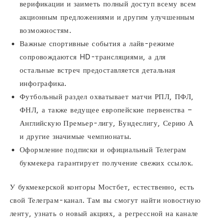
верификации и заиметь полный доступ всему всем
акционным предложениями и другим улучшенным
возможностям.
Важные спортивные события а лайв-режиме
сопровождаются HD-трансляциями, а для
остальные встреч предоставляется детальная
инфографика.
Футбольный раздел охватывает матчи РПЛ, ПФЛ,
ФНЛ, а также ведущее европейские первенства –
Английскую Премьер-лигу, Бундеслигу, Серию А
и другие значимые чемпионаты.
Оформление подписки и официальный Телеграм
букмекера гарантирует получение свежих ссылок.
У букмекерской конторы Мостбет, естественно, есть
свой Телеграм-канал. Там вы смогут найти новостную
ленту, узнать о новый акциях, а регрессной на канале