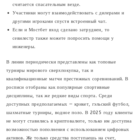
считается спасательным везде.
Участники могут взаимодействовать с дилерами и
другими игроками спустя встроенный чат.
Если и Мостбет вход сделано затруднен, то
севилестр также можете попросить помощи у
инженеры.
В линии периодически представлены как топовые
турниры мирового сверхпокупка, так и
квалификационные матчи престижных соревнований. В
росписи отобраны как популярные спортивные
дисциплины, так же редкие виды спорта. Среди
доступных предполагаемых — крикет, гэльский футбол,
шахматные турниры, водное поло. В 2025 году клиенты
не могут ставились в криптовалюте, только им доступна
возможностью пополнения с использованием цифровых
активов. Же только средства поступаешь на счет,