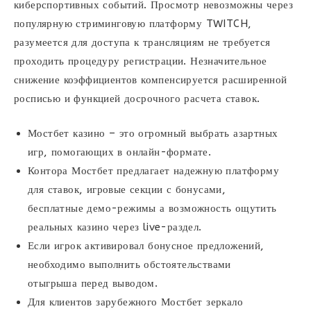
киберспортивных событий. Просмотр невозможны через
популярную стриминговую платформу TWITCH,
разумеется для доступа к трансляциям не требуется
проходить процедуру регистрации. Незначительное
снижение коэффициентов компенсируется расширенной
росписью и функцией досрочного расчета ставок.
Мостбет казино – это огромный выбрать азартных
игр, помогающих в онлайн-формате.
Контора Мостбет предлагает надежную платформу
для ставок, игровые секции с бонусами,
бесплатные демо-режимы а возможность ощутить
реальных казино через live-раздел.
Если игрок активировал бонусное предложений,
необходимо выполнить обстоятельствами
отыгрыша перед выводом.
Для клиентов зарубежного Мостбет зеркало