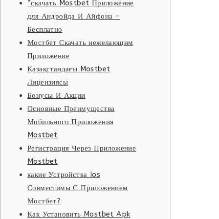
“скачать Mostbet Приложение
для Андройда И Айфона –
Бесплатно
Мостбет Скачать нежелающим
Приложение
Қазақстандағы Mostbet
Лицензиясы
Бонусы И Акции
Основные Преимущества
Мобильного Приложения
Mostbet
Регистрация Через Приложение
Mostbet
какие Устройства Ios
Совместимы С Приложением
Мостбет?
Как Установить Mostbet Apk