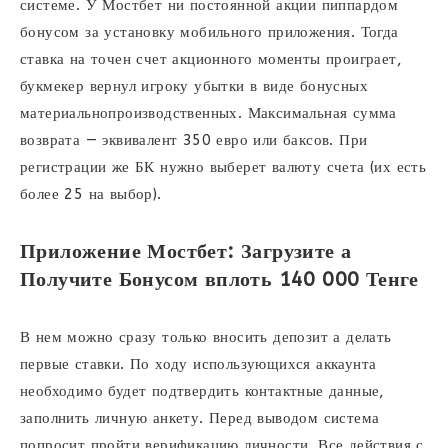
системе. У Мостбет ни постоянной акции пиппардом
бонусом за установку мобильного приложения. Тогда
ставка на точен счет акционного моменты проиграет,
букмекер вернул игроку убытки в виде бонусных
материальнопроизводственных. Максимальная сумма
возврата — эквивалент 350 евро или баксов. При
регистрации же БК нужно выберет валюту счета (их есть
более 25 на выбор).
Приложение Мостбет: Загрузите а
Получите Бонусом вплоть 140 000 Тенге
В нем можно сразу только вносить депозит а делать
первые ставки. По ходу использующихся аккаунта
необходимо будет подтвердить контактные данные,
заполнить личную анкету. Перед выводом система
попросит пройти верификацию личности. Все действия с