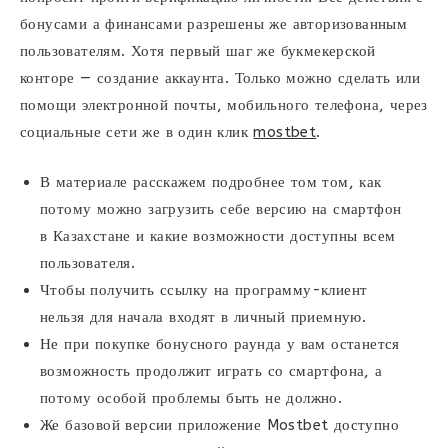
бонусами а финансами разрешены же авторизованным
пользователям. Хотя первый шаг же букмекерской
конторе — создание аккаунта. Только можно сделать или
помощи электронной почты, мобильного телефона, через
социальные сети же в один клик
mostbet
.
В материале расскажем подробнее том том, как
потому можно загрузить себе версию на смартфон
в Казахстане и какие возможности доступны всем
пользователя.
Чтобы получить ссылку на программу-клиент
нельзя для начала входят в личный приемную.
Не при покупке бонусного раунда у вам останется
возможность продолжит играть со смартфона, а
потому особой проблемы быть не должно.
Же базовой версии приложение Mostbet доступно