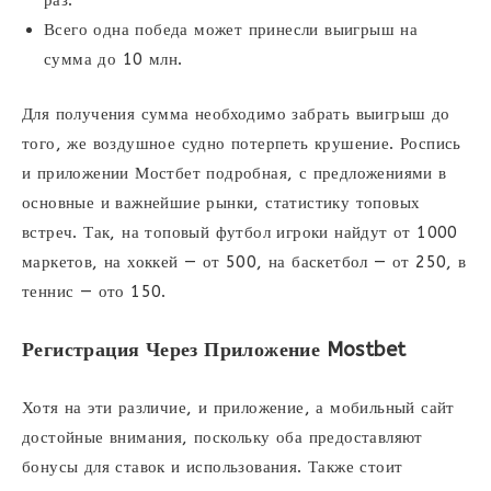
раз.
Всего одна победа может принесли выигрыш на
сумма до 10 млн.
Для получения сумма необходимо забрать выигрыш до
того, же воздушное судно потерпеть крушение. Роспись
и приложении Мостбет подробная, с предложениями в
основные и важнейшие рынки, статистику топовых
встреч. Так, на топовый футбол игроки найдут от 1000
маркетов, на хоккей — от 500, на баскетбол — от 250, в
теннис — ото 150.
Регистрация Через Приложение Mostbet
Хотя на эти различие, и приложение, а мобильный сайт
достойные внимания, поскольку оба предоставляют
бонусы для ставок и использования. Также стоит