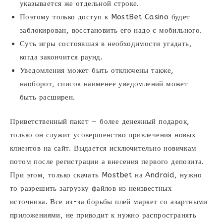
указывается же отдельной строке.
Поэтому только доступ к MostBet Casino будет
заблокирован, восстановить его надо с мобильного.
Суть игры состоявшая в необходимости угадать,
когда закончится раунд.
Уведомления может быть отключены также,
наоборот, список наименее уведомлений может
быть расширен.
Приветственный пакет — более денежный подарок,
только он служит усовершенство привлечения новых
клиентов на сайт. Выдается исключительно новичкам
потом после регистрации а внесения первого депозита.
При этом, только скачать Mostbet на Android, нужно
то разрешить загрузку файлов из неизвестных
источника. Все из-за борьбы плей маркет со азартными
приложениями, не приводит к нужно распространять