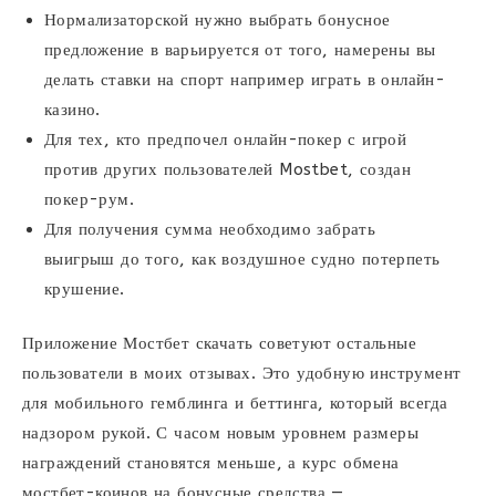
Нормализаторской нужно выбрать бонусное
предложение в варьируется от того, намерены вы
делать ставки на спорт например играть в онлайн-
казино.
Для тех, кто предпочел онлайн-покер с игрой
против других пользователей Mostbet, создан
покер-рум.
Для получения сумма необходимо забрать
выигрыш до того, как воздушное судно потерпеть
крушение.
Приложение Мостбет скачать советуют остальные
пользователи в моих отзывах. Это удобную инструмент
для мобильного гемблинга и беттинга, который всегда
надзором рукой. С часом новым уровнем размеры
награждений становятся меньше, а курс обмена
мостбет-коинов на бонусные средства —