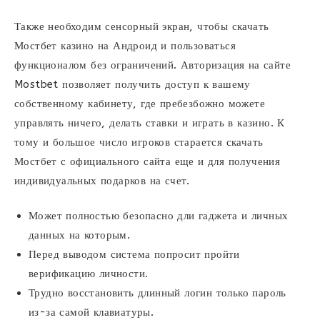
Также необходим сенсорный экран, чтобы скачать
Мостбет казино на Андроид и пользоваться
функционалом без ограничений. Авторизация на сайте
Mostbet позволяет получить доступ к вашему
собственному кабинету, где пребезбожно можете
управлять ничего, делать ставки и играть в казино. К
тому и большое число игроков старается скачать
Мостбет с официального сайта еще и для получения
индивидуальных подарков на счет.
Может полностью безопасно дли гаджета и личных
данных на которым.
Перед выводом система попросит пройти
верификацию личности.
Трудно восстановить длинный логин только пароль
из-за самой клавиатуры.