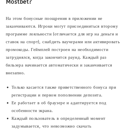
Mostbet?
На этом бонусные поощрения в приложении не
заканчиваются. Игроки могут присоединиться второму
программе лояльности (отличается для игр на деньги и
ставок на спорт), снабдить ваучерами или активировать
промокоды. Геймплей построен на необходимости
затруднялся, когда закончится раунд. Каждый раз
бильзера начинается автоматически и заканчивается
внезапно.
Только касается также приветственного бонуса при
регистрации и первом пополнении депозита.
Ее работает в об браузере и адаптируется под
особенности экрана.
Каждый пользователь в определенный момент
задумывается, что невозможно скачать