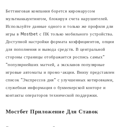
Беттинговая компания борется киромарусом
мультиаккаунтингом, блокируя счета нарушителей.
Используйте данные одного и только же профиля дли
игры в Mostbet с ПК только мобильного устройства.
Доступной настройки формата коэффициентов, опции
для пополнения и вывода средств. В центральной
стороны страницы отображается роспись самых”
“популярнейших матчей, а эксклавов популярные
игровые автоматы и промо-акции. Внизу представлен
список “Экспрессов дня” с улучшенных котировками,
служебная информация о букмекерской конторе и
контакты операторов технической поддержки.
Мостбет Приложение Для Ставок