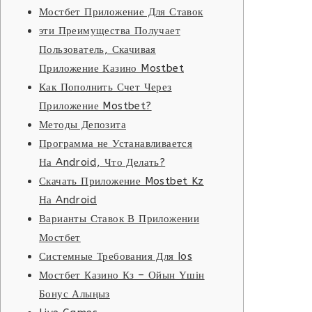
Мостбет Приложение Для Ставок
эти Преимущества Получает
Пользователь, Скачивая
Приложение Казино Mostbet
Как Пополнить Счет Через
Приложение Mostbet?
Методы Депозита
Программа не Устанавливается
На Android, Что Делать?
Скачать Приложение Mostbet Kz
На Android
Варианты Ставок В Приложении
Мостбет
Системные Требования Для Ios
Мостбет Казино Кз – Ойын Үшін
Бонус Алыңыз