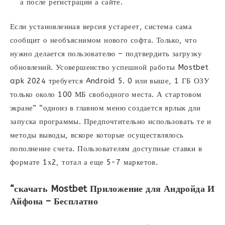
а после регистрации а сайте.
Если установленная версия устареет, система сама
сообщит о необъяснимом нового софта. Только, что
нужно делается пользователю – подтвердить загрузку
обновлений. Усовершенство успешной работы Mostbet
apk 2024 требуется Android 5. 0 или выше, 1 ГБ ОЗУ
только около 100 МБ свободного места. А стартовом
экране” “одноиз в главном меню создается ярлык дли
запуска программы. Предпочтительно использовать те и
методы выводы, вскоре которые осуществлялось
пополнение счета. Пользователям доступные ставки в
формате 1х2, тотал а еще 5-7 маркетов.
“скачать Mostbet Приложение для Андройда И
Айфона – Бесплатно