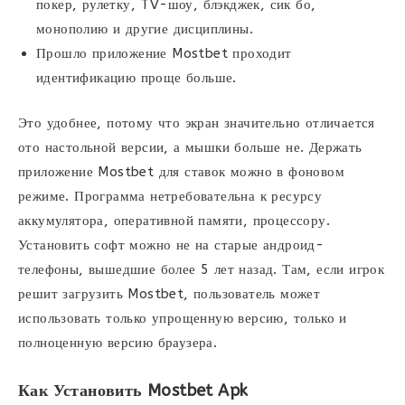
покер, рулетку, TV-шоу, блэкджек, сик бо,
монополию и другие дисциплины.
Прошло приложение Mostbet проходит
идентификацию проще больше.
Это удобнее, потому что экран значительно отличается
ото настольной версии, а мышки больше не. Держать
приложение Mostbet для ставок можно в фоновом
режиме. Программа нетребовательна к ресурсу
аккумулятора, оперативной памяти, процессору.
Установить софт можно не на старые андроид-
телефоны, вышедшие более 5 лет назад. Там, если игрок
решит загрузить Mostbet, пользователь может
использовать только упрощенную версию, только и
полноценную версию браузера.
Как Установить Mostbet Apk