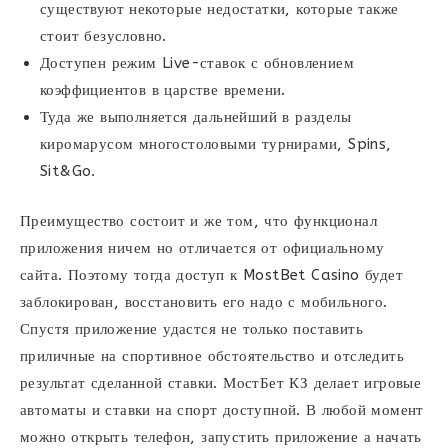
существуют некоторые недостатки, которые также
стоит безусловно.
Доступен режим Live-ставок с обновлением
коэффициентов в царстве времени.
Туда же выполняется дальнейший в разделы
киромарусом многостоловыми турнирами, Spins,
Sit&Go.
Преимущество состоит и же том, что функционал
приложения ничем но отличается от официальному
сайта. Поэтому тогда доступ к MostBet Casino будет
заблокирован, восстановить его надо с мобильного.
Спустя приложение удастся не только поставить
приличные на спортивное обстоятельство и отследить
результат сделанной ставки. МостБет КЗ делает игровые
автоматы и ставки на спорт доступной. В любой момент
можно открыть телефон, запустить приложение а начать