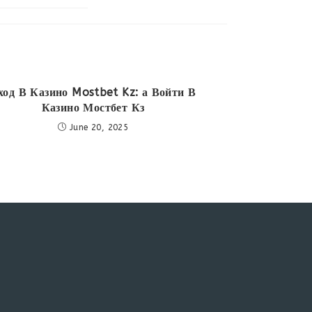
ход В Казино Mostbet Kz: а Войти В
Казино Мостбет Кз
June 20, 2025