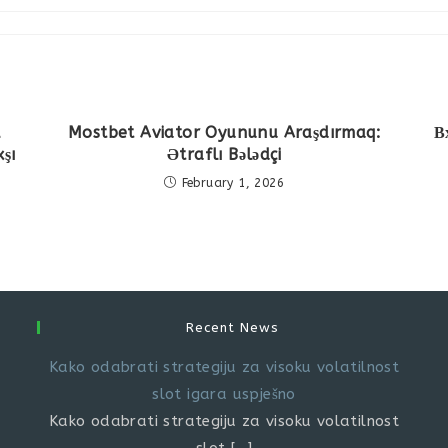
author:
published:
category:
l
Mostbet Aviator Oyununu Araşdırmaq:
В
şı
Ətraflı Bələdçi
February 1, 2026
Recent News
Kako odabrati strategiju za visoku volatilnost
slot igara uspješno
Kako odabrati strategiju za visoku volatilnost
slot
[…]