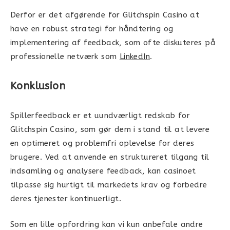
Derfor er det afgørende for Glitchspin Casino at
have en robust strategi for håndtering og
implementering af feedback, som ofte diskuteres på
professionelle netværk som
LinkedIn
.
Konklusion
Spillerfeedback er et uundværligt redskab for
Glitchspin Casino, som gør dem i stand til at levere
en optimeret og problemfri oplevelse for deres
brugere. Ved at anvende en struktureret tilgang til
indsamling og analysere feedback, kan casinoet
tilpasse sig hurtigt til markedets krav og forbedre
deres tjenester kontinuerligt.
Som en lille opfordring kan vi kun anbefale andre