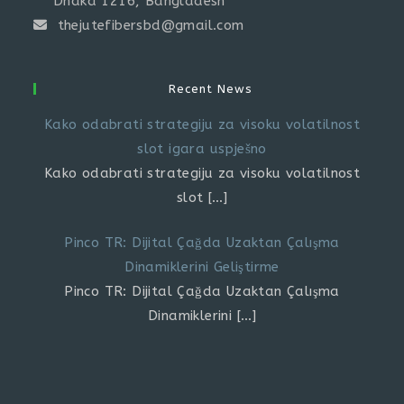
Dhaka 1216, Bangladesh
thejutefibersbd@gmail.com
Recent News
Kako odabrati strategiju za visoku volatilnost
slot igara uspješno
Kako odabrati strategiju za visoku volatilnost
slot
[…]
Pinco TR: Dijital Çağda Uzaktan Çalışma
Dinamiklerini Geliştirme
Pinco TR: Dijital Çağda Uzaktan Çalışma
Dinamiklerini
[…]