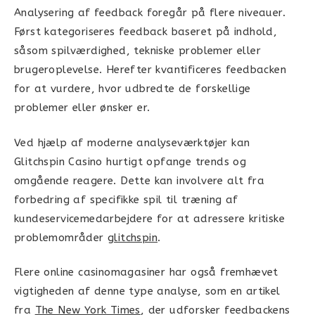
Analysering af feedback foregår på flere niveauer.
Først kategoriseres feedback baseret på indhold,
såsom spilværdighed, tekniske problemer eller
brugeroplevelse. Herefter kvantificeres feedbacken
for at vurdere, hvor udbredte de forskellige
problemer eller ønsker er.
Ved hjælp af moderne analyseværktøjer kan
Glitchspin Casino hurtigt opfange trends og
omgående reagere. Dette kan involvere alt fra
forbedring af specifikke spil til træning af
kundeservicemedarbejdere for at adressere kritiske
problemområder
glitchspin
.
Flere online casinomagasiner har også fremhævet
vigtigheden af denne type analyse, som en artikel
fra
The New York Times
, der udforsker feedbackens