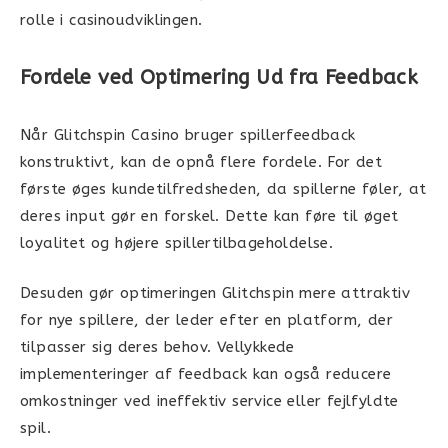
rolle i casinoudviklingen.
Fordele ved Optimering Ud fra Feedback
Når Glitchspin Casino bruger spillerfeedback
konstruktivt, kan de opnå flere fordele. For det
første øges kundetilfredsheden, da spillerne føler, at
deres input gør en forskel. Dette kan føre til øget
loyalitet og højere spillertilbageholdelse.
Desuden gør optimeringen Glitchspin mere attraktiv
for nye spillere, der leder efter en platform, der
tilpasser sig deres behov. Vellykkede
implementeringer af feedback kan også reducere
omkostninger ved ineffektiv service eller fejlfyldte
spil.