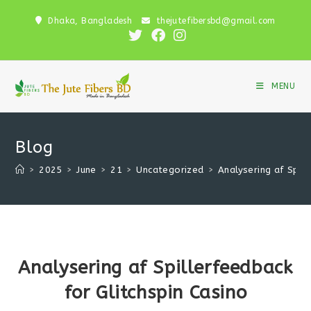
Skip
Dhaka, Bangladesh
thejutefibersbd@gmail.com
to
content
MENU
Blog
>
2025
>
June
>
21
>
Uncategorized
>
Analysering af Spill
Analysering af Spillerfeedback
for Glitchspin Casino