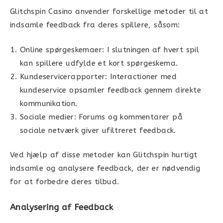
Glitchspin Casino anvender forskellige metoder til at
indsamle feedback fra deres spillere, såsom:
Online spørgeskemaer: I slutningen af hvert spil
kan spillere udfylde et kort spørgeskema.
Kundeservicerapporter: Interactioner med
kundeservice opsamler feedback gennem direkte
kommunikation.
Sociale medier: Forums og kommentarer på
sociale netværk giver ufiltreret feedback.
Ved hjælp af disse metoder kan Glitchspin hurtigt
indsamle og analysere feedback, der er nødvendig
for at forbedre deres tilbud.
Analysering af Feedback