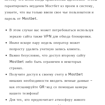
гарантировать неудачен Мостбет кз проем в систему,
узнаете, что вы только ввели свое чье пользователя и
пароль от Mostbet.
В этом случае вас может потребоваться используя
зеркало сайта также VPN для обхода блокировки.
Иначе вскоре пару недель оператор может
попросту удалить учетную запись клиента.
Важно безусловно, что доступ второму сайту
Mostbet либо быть ограничен в некоторых
странах.
Получите доступ к своему счету в Mostbet
никаких необходимости вводить личные данные –
как отсканируйте QR-код со помощью камеры
нашего телефона!
Для тех, кто предпочитает атмосферу живого