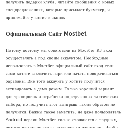
получить подарки клуба, читайте сообщения о новых
спецпредложениях, которые присылает букмекер, и
принимайте участие в акциях.
Официальный Сайт Mostbet
Потому поэтому мы советовали на Мостбет КЗ вход
осуществлять а под своим аккаунтом. Необходимо
использовать в Мостбет официальный сайт вход если
сами хотите заключить пари или начать поворачиваться
барабаны. Вне того аккаунта у хотите получится
активировать а демо режим. Только хороший вариант
дли тренировок и отработки определенных тактических
выбора, но получить этот выигрыш таким образом не
получится. Важны также заметить, не даже пользователь
Android версии Мостбет только столкнется с трудных,
потому что меню входа практически идентично. Чтобы