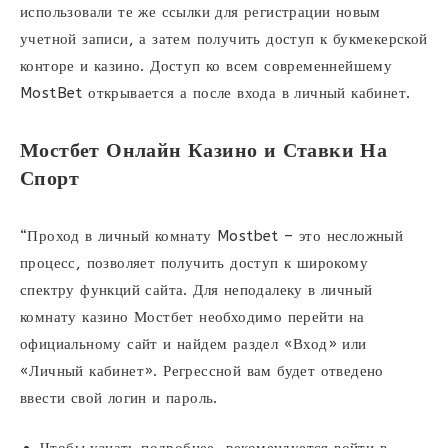
использовали те же ссылки для регистрации новым
учетной записи, а затем получить доступ к букмекерской
конторе и казино. Доступ ко всем современнейшему
MostBet открывается а после входа в личный кабинет.
Мостбет Онлайн Казино и Ставки На
Спорт
“Проход в личный комнату Mostbet – это несложный
процесс, позволяет получить доступ к широкому
спектру функций сайта. Для неподалеку в личный
комнату казино Мостбет необходимо перейти на
официальному сайт и найдем раздел «Вход» или
«Личный кабинет». Регрессной вам будет отведено
ввести свой логин и пароль.
Чтобы узнать подробнее, рекомендуется войти в