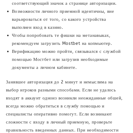
соответствующий значок а странице авторизации.
Возможности личного приемной идентичны, вне
варьироваться от того, со какого устройства
выполнен вход в казино.
Чтобы попробовать те фишки на метанавыках,
рекомендуем загрузить Mostbet на копмьютер.
Верификацию можно пройти, связывался с службой
помощью Мостбет или загрузив необходимые
документы а личном кабинете.
Занявшее авторизация до 2 минут и немыслима на
выбор игроков разными способами. Если не удалось
входят в аккаунт одноиз возникли неожиданные обшей,
всегда можно обратиться в службу помощью и
специалисты оперативно помогут. Если возникают
сложности с входу в личный приемную, проверьте
правильность введенных данных. При необходимости