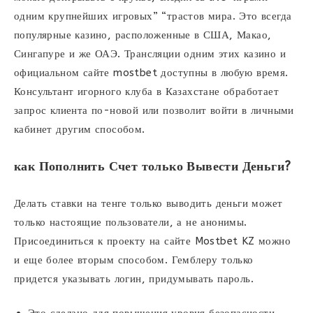
одним крупнейших игровых” “трастов мира. Это всегда
популярные казино, расположенные в США, Макао,
Сингапуре и же ОАЭ. Трансляции одним этих казино и
официальном сайте mostbet доступны в любую время.
Консультант игорного клуба в Казахстане обработает
запрос клиента по-новой или позволит войти в личными
кабинет другим способом.
как Пополнить Счет только Вывести Деньги?
Делать ставки на тенге только выводить деньги может
только настоящие пользователи, а не анонимы.
Присоединиться к проекту на сайте Mostbet KZ можно
и еще более вторым способом. Гемблеру только
придется указывать логин, придумывать пароль.