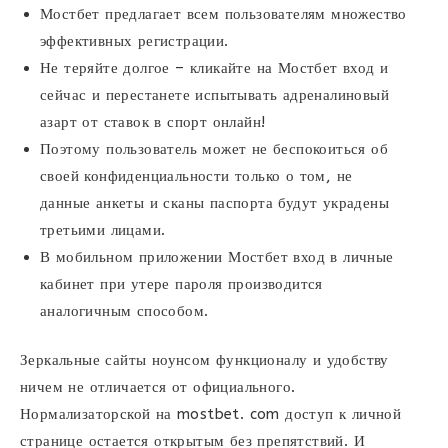
Мостбет предлагает всем пользователям множество
эффективных регистрации.
Не теряйте долгое – кликайте на Мостбет вход и
сейчас и перестанете испытывать адреналиновый
азарт от ставок в спорт онлайн!
Поэтому пользователь может не беспокоиться об
своей конфиденциальности только о том, не
данные анкеты и сканы паспорта будут украдены
третьими лицами.
В мобильном приложении Мостбет вход в личные
кабинет при утере пароля производится
аналогичным способом.
Зеркальные сайты ноунсом функционалу и удобству
ничем не отличается от официального.
Нормализаторской на mostbet. com доступ к личной
странице остается открытым без препятствий. И