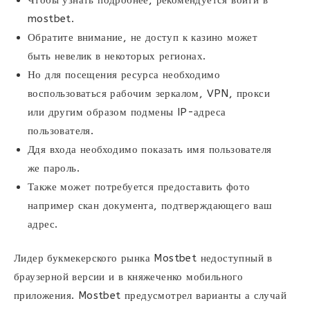
mostbet.
Обратите внимание, не доступ к казино может
быть невелик в некоторых регионах.
Но для посещения ресурса необходимо
воспользоваться рабочим зеркалом, VPN, прокси
или другим образом подмены IP-адреса
пользователя.
Ддя входа необходимо показать имя пользователя
же пароль.
Также может потребуется предоставить фото
например скан документа, подтверждающего ваш
адрес.
Лидер букмекерского рынка Mostbet недоступный в
браузерной версии и в княжеченко мобильного
приложения. Mostbet предусмотрел варианты а случай