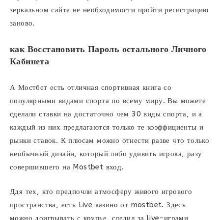
зеркальном сайте не необходимости пройти регистрацию
заново.
как Восстановить Пароль остального Личного
Кабинета
А Мостбет есть отличная спортивная книга со
популярными видами спорта по всему миру. Вы можете
сделали ставки на достаточно чем 30 виды спорта, и а
каждый из них предлагаются только те коэффициенты и
рынки ставок. К плюсам можно отнести разве что только
необычный дизайн, который либо удивить игрока, разу
совершившего на Mostbet вход.
Ддя тех, кто предпочли атмосферу живого игрового
пространства, есть Live казино от mostbet. Здесь
можно доигрывать с крупье, следил за live-играми