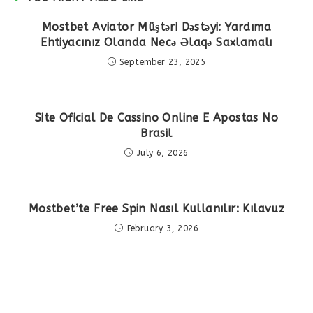
Mostbet Aviator Müştəri Dəstəyi: Yardıma
Ehtiyacınız Olanda Necə Əlaqə Saxlamalı
September 23, 2025
Site Oficial De Cassino Online E Apostas No
Brasil
July 6, 2026
Mostbet’te Free Spin Nasıl Kullanılır: Kılavuz
February 3, 2026