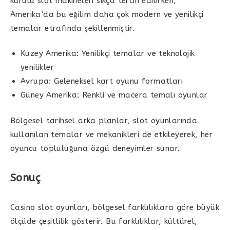
kurulu slot makineleri sıkça tercih edilirken,
Amerika’da bu eğilim daha çok modern ve yenilikçi
temalar etrafında şekillenmiştir.
Kuzey Amerika: Yenilikçi temalar ve teknolojik
yenilikler
Avrupa: Geleneksel kart oyunu formatları
Güney Amerika: Renkli ve macera temalı oyunlar
Bölgesel tarihsel arka planlar, slot oyunlarında
kullanılan temalar ve mekanikleri de etkileyerek, her
oyuncu topluluğuna özgü deneyimler sunar.
Sonuç
Casino slot oyunları, bölgesel farklılıklara göre büyük
ölçüde çeşitlilik gösterir. Bu farklılıklar, kültürel,