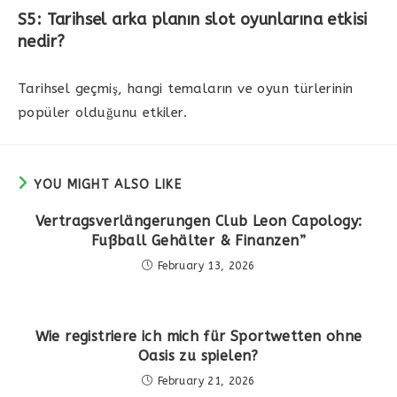
S5: Tarihsel arka planın slot oyunlarına etkisi
nedir?
Tarihsel geçmiş, hangi temaların ve oyun türlerinin
popüler olduğunu etkiler.
YOU MIGHT ALSO LIKE
Vertragsverlängerungen Club Leon Capology:
Fußball Gehälter & Finanzen”
February 13, 2026
Wie registriere ich mich für Sportwetten ohne
Oasis zu spielen?
February 21, 2026