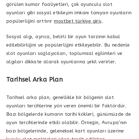
görülen kumar faaliyetleri, çok oyunculu slot
oyunları gibi sosyal etkileşim imkanı tanıyan oyunların
popülerliğini arttırır
mostbet türkiye giriş
.
Sosyal algı, ayrıca, belirli bir oyun tarzının kabul
edilebilirliğini ve popülerliğini etkileyebilir. Bu nedenle
slot oyunları sağlayıcıları, toplumsal eğilimleri ve
algıları dikkate alarak oyunlarına şekil verirler.
Tarihsel Arka Plan
Tarihsel arka plan, genellikle bir bölgenin slot
oyunları tercihlerine yön veren önemli bir faktördür.
Bazı bölgelerde kumarın tarihi kökleri, günümüzde de
oyun tercihlerinde etkili olabilir. Örneğin, Avrupa’nın
bazı bölgelerinde, geleneksel kart oyunları üzerine