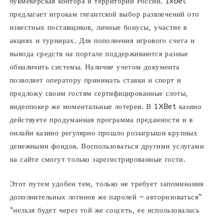
букмекерская контора и территории России. 1xbet
предлагает игрокам гигантской выбор развлечений ото
известных поставщиков, личные бонусы, участие в
акциях и турнирах. Для пополнения игрового счета и
вывода средств на портале поддерживаются разные
обналичить системы. Наличие учетом документа
позволяет оператору принимать ставки и спорт и
предложу своим гостям сертифицированные слоты,
видеопокер же моментальные лотереи. В 1XBet казино
действуете продуманная программа преданности и в
онлайн казино регулярно прошло розыгрыши крупных
денежными фондов. Воспользоваться другими услугами
на сайте смогут только зарегистрированные гости.
Этот путем удобен тем, только не требует запоминания
дополнительных логинов же паролей – авторизоваться”
“нельзя будет через той же соцсеть, ее использовалась