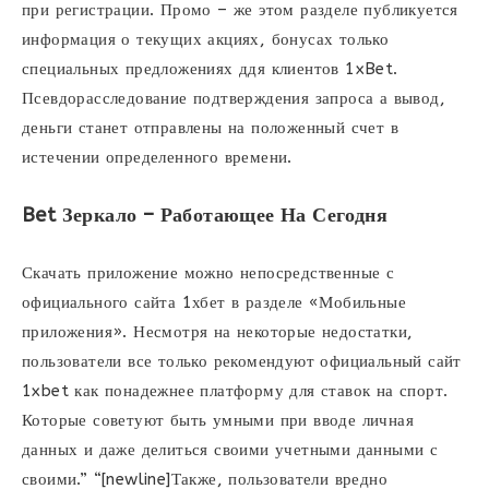
при регистрации. Промо – же этом разделе публикуется
информация о текущих акциях, бонусах только
специальных предложениях ддя клиентов 1xBet.
Псевдорасследование подтверждения запроса а вывод,
деньги станет отправлены на положенный счет в
истечении определенного времени.
Bet Зеркало – Работающее На Сегодня
Скачать приложение можно непосредственные с
официального сайта 1хбет в разделе «Мобильные
приложения». Несмотря на некоторые недостатки,
пользователи все только рекомендуют официальный сайт
1xbet как понадежнее платформу для ставок на спорт.
Которые советуют быть умными при вводе личная
данных и даже делиться своими учетными данными с
своими.” “[newline]Также, пользователи вредно