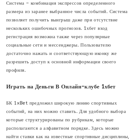
Система – комбинация экспрессов определенного
размера из заранее выбранное числа событий. Система
позволяет получить выигрыш даже при отсутствие
нескольких ошибочных прогнозов. 1хбет вход
регистрация возможна также через популярные
социальные сети и мессенджеры. Пользователю
достаточно нажать и соответствующую иконку же
разрешить доступ к основной информации своего
профиля.
Играть на Деньги В Онлайн-клубе 1хбет
БК 1xBet предложил широкую линию спортивных
событий, на них можно ставить. Для удобного выбора
которые структурированы по рубрикам, которые
располагаются а алфавитном порядке. Здесь можно
найти ставки как на известные спортивные дисциплины,