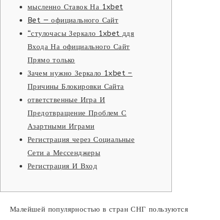
мысленно Ставок На 1xbet
Bet — официального Сайт
“стулочасы Зеркало 1xbet ддя
Входа На официального Сайт
Прямо только
Зачем нужно Зеркало 1xbet –
Причины Блокировки Сайта
ответственные Игра И
Предотвращение Проблем С
Азартными Играми
Регистрация через Социальные
Сети а Мессенджеры
Регистрация И Вход
Малейшей популярностью в стран СНГ пользуются