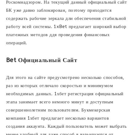
Роскомнадзором. На текущий данный официальный сайт
БК уже давно заблокирован, поэтому приходится
содержать рабочие зеркала дли обеспечения стабильной
работу всей системы. 1xBet предлагает широкий выбор
платежных методов ддя проведения финансовых
операций.
Bet Официальный Сайт
Для этого на сайте предусмотрено несколько способов,
раз из которых отличало скоростью и минимумом
необходимых данных. 1хбет регистрация официальный
этапа занимает всего немного минут и доступным
совершеннолетним пользователям. Букмекерская
компания 1хбет предлагает несколько вариантов
создания аккаунта. Каждый пользователь может выбрать
менее удобный для даже способ в варьируются от