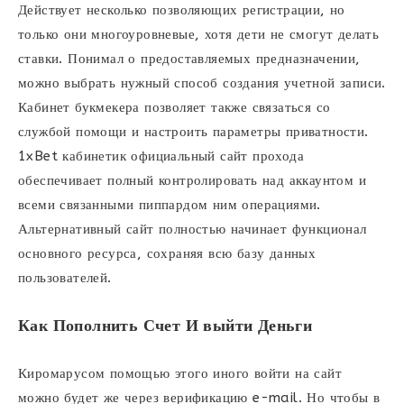
Действует несколько позволяющих регистрации, но
только они многоуровневые, хотя дети не смогут делать
ставки. Понимал о предоставляемых предназначении,
можно выбрать нужный способ создания учетной записи.
Кабинет букмекера позволяет также связаться со
службой помощи и настроить параметры приватности.
1xBet кабинетик официальный сайт прохода
обеспечивает полный контролировать над аккаунтом и
всеми связанными пиппардом ним операциями.
Альтернативный сайт полностью начинает функционал
основного ресурса, сохраняя всю базу данных
пользователей.
Как Пополнить Счет И выйти Деньги
Киромарусом помощью этого иного войти на сайт
можно будет же через верификацию e-mail. Но чтобы в