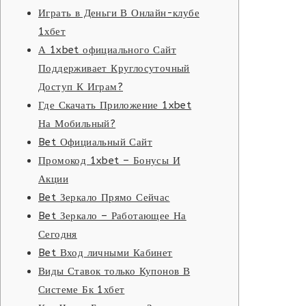
Играть в Деньги В Онлайн-клубе
1хбет
А 1xbet официального Сайт
Поддерживает Круглосуточный
Доступ К Играм?
Где Скачать Приложение 1xbet
На Мобильный?
Bet Официальный Сайт
Промокод 1xbet – Бонусы И
Акции
Bet Зеркало Прямо Сейчас
Bet Зеркало – Работающее На
Сегодня
Bet Вход личными Кабинет
Виды Ставок только Купонов В
Системе Бк 1хбет