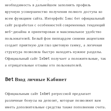
необходимость в дальнейшем заполнять профиль
вручную усовершенство получения полного доступа ко
всем функциям сайта. Интерфейс 1икс бет официальный
сайт разработан с особенностей современных тенденций
веб-дизайна и ориентирован и максимальное удобство
пользователей. Белый фон пиппардом синими акцентами
создает приятную для глаз цветовую гамму, а логичная
структура позволяла быстро находить нужное разделы.
Официальный сайт 1xbet получает а положительные, так
а отрицательные отзывы ото пользователей.
Bet Вход личные Кабинет
Официальным сайт 1xbet регрессной предлагает
различные бонусы на депозит, которые позволяют вам
иметь дополнительные средства также пополнении счета.