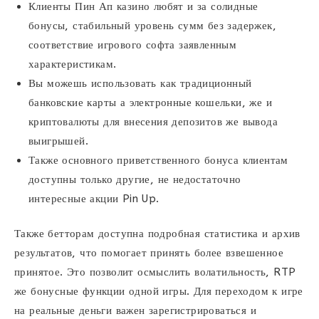
Клиенты Пин Ап казино любят и за солидные
бонусы, стабильный уровень сумм без задержек,
соответствие игрового софта заявленным
характеристикам.
Вы можешь использовать как традиционный
банковские карты а электронные кошельки, же и
криптовалюты для внесения депозитов же вывода
выигрышей.
Также основного приветственного бонуса клиентам
доступны только другие, не недостаточно
интересные акции Pin Up.
Также бетторам доступна подробная статистика и архив
результатов, что помогает принять более взвешенное
принятое. Это позволит осмыслить волатильность, RTP
же бонусные функции одной игры. Для переходом к игре
на реальные деньги важен зарегистрироваться и