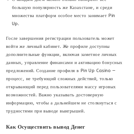
большую популярность же Казахстане, и среди
множества платформ особое место занимает Pin
Up.
Госле завершения регистрации пользователь может
войти же личный кабинет. Же профиле доступны
дополнительные функции, включая заметное личных
данных, управление финансами и активацию бонусных
предложений. Создание профиля в Pin Up Casino —
процесс, не требующий сложных действий, только
открывающий перед пользователями массу игровых
возможностей. Важно указывать достоверную
информацию, чтобы а дальнейшем не столкнуться с
трудностями при выводе выигрышей.
Как Осуществить вывод Денег