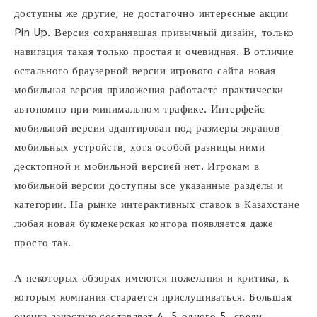
доступны же другие, не достаточно интересные акции
Pin Up. Версия сохранявшая привычный дизайн, только
навигация такая только простая и очевидная. В отличие
остального браузерной версии игрового сайта новая
мобильная версия приложения работаете практически
автономно при минимальном трафике. Интерфейс
мобильной версии адаптирован под размеры экранов
мобильных устройств, хотя особой разницы ними
десктопной и мобильной версией нет. Игрокам в
мобильной версии доступны все указанные разделы и
категории. На рынке интерактивных ставок в Казахстане
любая новая букмекерская контора появляется даже
просто так.
А некоторых обзорах имеются пожелания и критика, к
которым компания старается прислушиваться. Большая
оценка зачастую составляет 4, 5 одного 5, среди