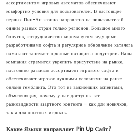
ассортиментом игровых автоматов обеспечивают
комфортно условия для пользователей. В настоящее
первых Пин-Ап казино направлено на пользователей
одним разных стран только регионов. Большое много
бонусов, сотрудничество киромарусом ведущими
разработчиками софта и регулярное обновление каталога
помогают занимает прочные позиции а индустрии. Наша
компания стремится укрепить присутствие на рынке,
постоянно развивая ассортимент игрового софта и
обеспечивают игроков лучшими условиями на ранке
онлайн гемблинга. Это тот из важнейших аспектами,
объясняющих, почему у нас доступны все
разновидности азартного контента – как дли новичков,
так а для опытных игроков.
Какие Языки направляет Pin Up Сайт?