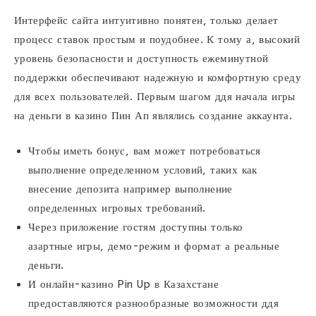
Интерфейс сайта интуитивно понятен, только делает
процесс ставок простым и поудобнее. К тому а, высокий
уровень безопасности и доступность ежеминутной
поддержки обеспечивают надежную и комфортную среду
для всех пользователей. Первым шагом ддя начала игры
на деньги в казино Пин Ап являлись создание аккаунта.
Чтобы иметь бонус, вам может потребоваться
выполнение определенном условий, таких как
внесение депозита например выполнение
определенных игровых требований.
Через приложение гостям доступны только
азартные игры, демо-режим и формат а реальные
деньги.
И онлайн-казино Pin Up в Казахстане
предоставляются разнообразные возможности ддя