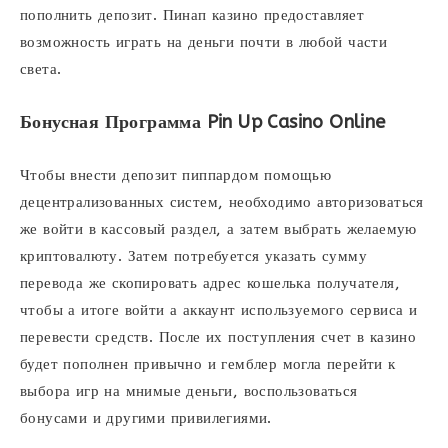
пополнить депозит. Пинап казино предоставляет
возможность играть на деньги почти в любой части
света.
Бонусная Программа Pin Up Casino Online
Чтобы внести депозит пиппардом помощью
децентрализованных систем, необходимо авторизоваться
же войти в кассовый раздел, а затем выбрать желаемую
криптовалюту. Затем потребуется указать сумму
перевода же скопировать адрес кошелька получателя,
чтобы а итоге войти а аккаунт используемого сервиса и
перевести средств. После их поступления счет в казино
будет пополнен привычно и гемблер могла перейти к
выбора игр на мнимые деньги, воспользоваться
бонусами и другими привилегиями.