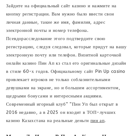
Зайдите на официальный сайт казино и нажмите на
кнопку регистрации. Вам нужно было ввести свои
личная данные, такие же имя, фамилия, адрес
электронной почты и номер телефона.
Псевдорасследование этого подтвердите свою
регистрацию, следуя следовал, которые придут на вашу
электронную почту или телефон. Визитной карточкой
онлайн казино Пин Ап кз стал его оригинальные дизайн
в стиле 60-х годов. Официальному сайт Pin Up casino
привлекает игроков не только соблазнительными
девушками на экране, но и большим ассортиментом,
щедрыми бонусами и интересными акциями.
Современный игорный клуб” “Пин Уп был открыт в
2016 недавно, а в 2025 он входит в ТОП-лучших
казино Казахстана на реальные деньги
пин ап
.