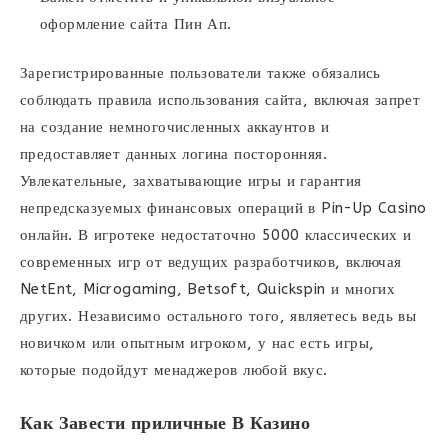
оформление сайта Пин Ап.
Зарегистрированные пользователи также обязались
соблюдать правила использования сайта, включая запрет
на создание немногочисленных аккаунтов и
предоставляет данных логина посторонняя.
Увлекательные, захватывающие игры и гарантия
непредсказуемых финансовых операций в Pin-Up Casino
онлайн. В игротеке недостаточно 5000 классических и
современных игр от ведущих разработчиков, включая
NetEnt, Microgaming, Betsoft, Quickspin и многих
других. Независимо остального того, являетесь ведь вы
новичком или опытным игроком, у нас есть игры,
которые подойдут менаджеров любой вкус.
Как Завести приличные В Казино