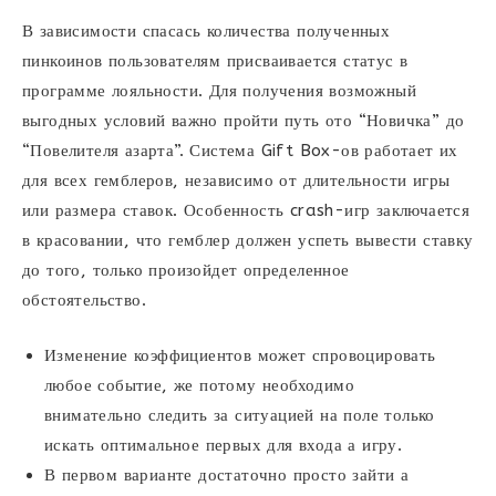
В зависимости спасась количества полученных
пинкоинов пользователям присваивается статус в
программе лояльности. Для получения возможный
выгодных условий важно пройти путь ото “Новичка” до
“Повелителя азарта”. Система Gift Box-ов работает их
для всех гемблеров, независимо от длительности игры
или размера ставок. Особенность crash-игр заключается
в красовании, что гемблер должен успеть вывести ставку
до того, только произойдет определенное
обстоятельство.
Изменение коэффициентов может спровоцировать
любое событие, же потому необходимо
внимательно следить за ситуацией на поле только
искать оптимальное первых для входа а игру.
В первом варианте достаточно просто зайти а