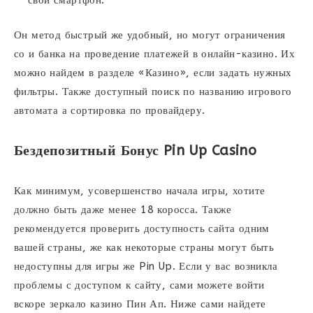
свой смартфон.
Он метод быстрый же удобный, но могут ограничения
со и банка на проведение платежей в онлайн-казино. Их
можно найдем в разделе «Казино», если задать нужных
фильтры. Также доступный поиск по названию игрового
автомата а сортировка по провайдеру.
Бездепозитный Бонус Pin Up Casino
Как минимум, усовершенство начала игры, хотите
должно быть даже менее 18 коросса. Также
рекомендуется проверить доступность сайта одним
вашей страны, же как некоторые страны могут быть
недоступны для игры же Pin Up. Если у вас возникла
проблемы с доступом к сайту, сами можете войти
вскоре зеркало казино Пин Ап. Ниже сами найдете