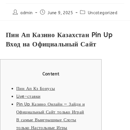
Post
Post
Post
admin
June 9, 2025
Uncategorized
author:
published:
category:
Пин Ап Казино Казахстан Pin Up
Вход на Официальный Сайт
Content
Пин Ап Кз Бонусы
Live-ставки
Pin Up Казино Онлайн — Зайди и
Официальный Сайт только Играй
В самые Выигрышные Слоты
только Настольные Игры