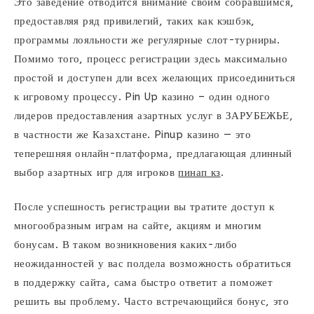
Это заведение отводится внимание своим собравшимся,
предоставляя ряд привилегий, таких как кэшбэк,
программы лояльности же регулярные слот-турниры.
Помимо того, процесс регистрации здесь максимально
простой и доступен дли всех желающих присоединиться
к игровому процессу. Pin Up казино – один одного
лидеров предоставления азартных услуг в ЗАРУБЕЖЬЕ,
в частности же Казахстане. Pinup казино — это
теперешняя онлайн-платформа, предлагающая длинный
выбор азартных игр для игроков
пинап кз
.
После успешность регистрации вы тратите доступ к
многообразным играм на сайте, акциям и многим
бонусам. В таком возникновения каких-либо
неожиданностей у вас полдела возможность обратиться
в поддержку сайта, сама быстро ответит а поможет
решить вы проблему. Часто встречающийся бонус, это