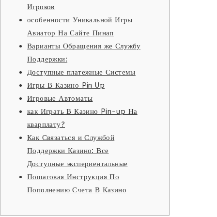
Игроков
особенности Уникальной Игры
Авиатор На Сайте Пинап
Варианты Обращения же Службу
Поддержки:
Доступные платежные Системы
Игры В Казино Pin Up
Игровые Автоматы
как Играть В Казино Pin-up На
кварплату?
Как Связаться и Службой
Поддержки Казино: Все
Доступные экспериентальные
Пошаговая Инструкция По
Пополнению Счета В Казино