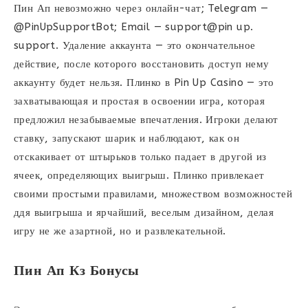
Пин Ап невозможно через онлайн-чат; Telegram —
@PinUpSupportBot; Email — support@pin up.
support. Удаление аккаунта — это окончательное
действие, после которого восстановить доступ нему
аккаунту будет нельзя. Плинко в Pin Up Casino — это
захватывающая и простая в освоении игра, которая
предложил незабываемые впечатления. Игроки делают
ставку, запускают шарик и наблюдают, как он
отскакивает от штырьков только падает в другой из
ячеек, определяющих выигрыш. Плинко привлекает
своими простыми правилами, множеством возможностей
ддя выигрыша и ярчайший, веселым дизайном, делая
игру не же азартной, но и развлекательной.
Пин Ап Кз Бонусы