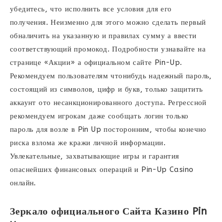
убедитесь, что исполнить все условия для его
получения. Неизменно для этого можно сделать первый
обналичить на указанную и правилах сумму а ввести
соответствующий промокод. Подробности узнавайте на
странице «Акции» а официальном сайте Pin-Up.
Рекомендуем пользователям чтонибудь надежный пароль,
состоящий из символов, цифр и букв, только защитить
аккаунт ото несанкционированного доступа. Регрессной
рекомендуем игрокам даже сообщать логин только
пароль для возле в Pin Up посторонним, чтобы конечно
риска взлома же кражи личной информации.
Увлекательные, захватывающие игры и гарантия
опаснейших финансовых операций и Pin-Up Casino
онлайн.
Зеркало официального Сайта Казино Pin