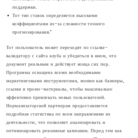
поддержки.
Тот тип ставок определяется высокими
коэффициентами из-за сложности точного
прогнозирования.”
Тот пользователь может переходят по ссылке-
валидатору с сайта клуба и убедиться в ином, что
документ реальным и действует конца сих пор.
Программа оснащена всеми необходимыми
маркетинговыми инструментами, моими как баннеры,
ссылки и промо-материалы, чтобы максимально
эффективно привлекать новых пользователей.
Нормализаторской партнерам предоставляется
подробная статистика по всем направлениям их
деятельности, что позволяет анализировать и
оптимизировать рекламные кампании. Перед тем как