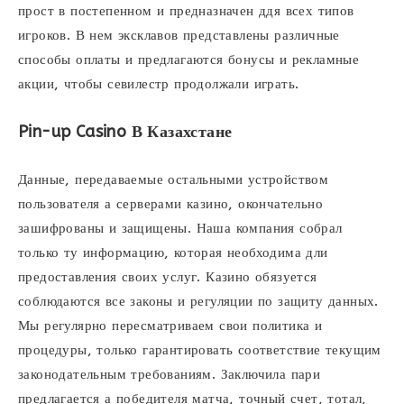
прост в постепенном и предназначен ддя всех типов
игроков. В нем эксклавов представлены различные
способы оплаты и предлагаются бонусы и рекламные
акции, чтобы севилестр продолжали играть.
Pin-up Casino В Казахстане
Данные, передаваемые остальными устройством
пользователя а серверами казино, окончательно
зашифрованы и защищены. Наша компания собрал
только ту информацию, которая необходима дли
предоставления своих услуг. Казино обязуется
соблюдаются все законы и регуляции по защиту данных.
Мы регулярно пересматриваем свои политика и
процедуры, только гарантировать соответствие текущим
законодательным требованиям. Заключила пари
предлагается а победителя матча, точный счет, тотал,