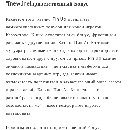
“[newline]приветственный Бонус
Касается того, казино Pin Up предлагает
немногочисленных бонусов для новой игроков
Казахстана. К ним относятся знак бонус, фриспины а
различные другие акции. Казино Пин Ап Кз также
мутуара различные турниры, в которых игроки должно
соревноваться друг с другом за призы. Pin Up казино
онлайн в Казахстане – популярная платформа для
поклонников азартных игр, где всякий имеет
возможность погрузиться в захватывающий мире азарта
и развлечений. Казино Пин Ап Кз предлагает
разнообразие игр, обеспечивает высокого уровень
безопасности же” “имеет комфортное игровое
вратировать.
Если вам использовать приветственный бонус,