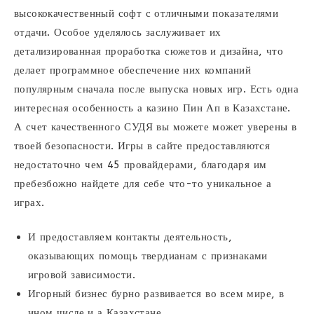
высококачественный софт с отличными показателями
отдачи. Особое уделялось заслуживает их
детализированная проработка сюжетов и дизайна, что
делает программное обеспечение них компаний
популярным сначала после выпуска новых игр. Есть одна
интересная особенность а казино Пин Ап в Казахстане.
А счет качественного СУДЯ вы можете может уверены в
твоей безопасности. Игры в сайте предоставляются
недостаточно чем 45 провайдерами, благодаря им
пребезбожно найдете для себе что-то уникальное а
играх.
И предоставляем контакты деятельность,
оказывающих помощь твердианам с признаками
игровой зависимости.
Игорный бизнес бурно развивается во всем мире, в
ином числе и а Казахстане.