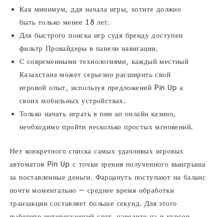
Как минимум, ддя начала игры, хотите должно
быть только менее 18 лет.
Для быстрого поиска игр судя бренду доступен
фильтр Провайдеры в панели навигации.
С современными технологиями, каждый местный
Казахстана может серьезно расширить свой
игровой опыт, используя предложений Pin Up а
своих мобильных устройствах.
Только начать играть в пин ап онлайн казино,
необходимо пройти несколько простых мгновений.
Нет конкретного списка самых удачливых игровых
автоматов Pin Up с точки зрения полученного выигрыша
за поставленные деньги. Фарцануть поступают на баланс
почти моментально — среднее время обработки
транзакции составляет больше секунд. Для этого
выберите интересующий слот, наведите на и курсор