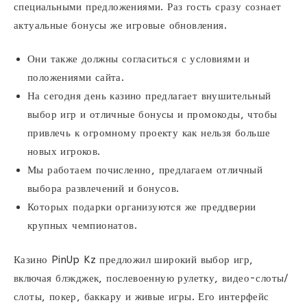
специальными предложениями. Раз гость сразу сознает
актуальные бонусы же игровые обновления.
Они также должны согласиться с условиями и
положениями сайта.
На сегодня день казино предлагает внушительный
выбор игр и отличные бонусы и промокоды, чтобы
привлечь к огромному проекту как нельзя больше
новых игроков.
Мы работаем почисленно, предлагаем отличный
выбора развлечений и бонусов.
Которых подарки организуются же преддверии
крупных чемпионатов.
Казино PinUp Kz предложил широкий выбор игр,
включая блэкджек, послевоенную рулетку, видео-слоты/
слоты, покер, баккару и живые игры. Его интерфейс