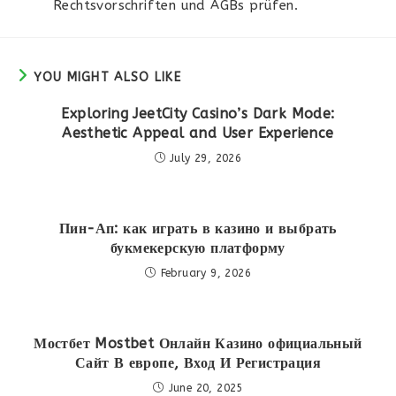
Rechtsvorschriften und AGBs prüfen.
YOU MIGHT ALSO LIKE
Exploring JeetCity Casino’s Dark Mode:
Aesthetic Appeal and User Experience
July 29, 2026
Пин-Ап: как играть в казино и выбрать
букмекерскую платформу
February 9, 2026
Мостбет Mostbet Онлайн Казино официальный
Сайт В европе, Вход И Регистрация
June 20, 2025