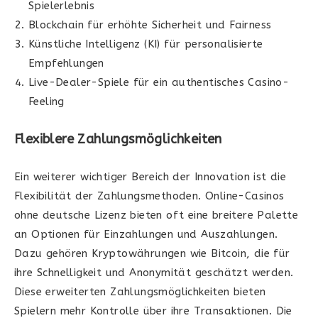
Spielerlebnis
Blockchain für erhöhte Sicherheit und Fairness
Künstliche Intelligenz (KI) für personalisierte
Empfehlungen
Live-Dealer-Spiele für ein authentisches Casino-
Feeling
Flexiblere Zahlungsmöglichkeiten
Ein weiterer wichtiger Bereich der Innovation ist die
Flexibilität der Zahlungsmethoden. Online-Casinos
ohne deutsche Lizenz bieten oft eine breitere Palette
an Optionen für Einzahlungen und Auszahlungen.
Dazu gehören Kryptowährungen wie Bitcoin, die für
ihre Schnelligkeit und Anonymität geschätzt werden.
Diese erweiterten Zahlungsmöglichkeiten bieten
Spielern mehr Kontrolle über ihre Transaktionen. Die