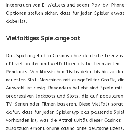
Integration von E-Wallets und sogar Pay-by-Phone-
Optionen stellen sicher, dass für jeden Spieler etwas
dabei ist.
Vielfältiges Spielangebot
Das Spielangebot in Casinos ohne deutsche Lizenz ist
oft viel breiter und vielfältiger als bei lizenzierten
Pendants. Von klassischen Tischspielen bis hin zu den
neuesten Slot-Maschinen mit ausgefeilter Grafik, die
Auswahl ist riesig. Besonders beliebt sind Spiele mit
progressiven Jackpots und Slots, die auf populären
TV-Serien oder Filmen basieren. Diese Vielfalt sorgt
dafür, dass für jeden Spielertyp das passende Spiel
vorhanden ist, was die Attraktivität dieser Casinos
zusätzlich erhöht
online casino ohne deutsche lizenz
.