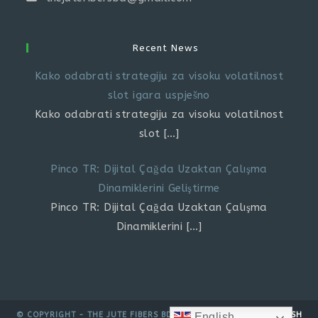
Recent News
Kako odabrati strategiju za visoku volatilnost
slot igara uspješno
Kako odabrati strategiju za visoku volatilnost
slot
[…]
Pinco TR: Dijital Çağda Uzaktan Çalışma
Dinamiklerini Geliştirme
Pinco TR: Dijital Çağda Uzaktan Çalışma
Dinamiklerini
[…]
© COPYRIGHT - THE JUTE FIBERS BD | DEVELOPED BY
BRIGHT HASH
English