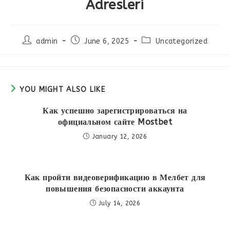
Adresleri
Post
Post
Post
admin
June 6, 2025
Uncategorized
author:
published:
category:
YOU MIGHT ALSO LIKE
Как успешно зарегистрироваться на
официальном сайте Mostbet
January 12, 2026
Как пройти видеоверификацию в Мелбет для
повышения безопасности аккаунта
July 14, 2026