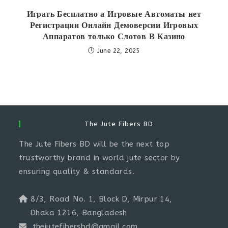
Играть Бесплатно а Игровые Автоматы нет
Регистрации Онлайн Демоверсии Игровых
Аппаратов только Слотов В Казино
June 22, 2025
The Jute Fibers BD
The Jute Fibers BD will be the next top
trustworthy brand in world jute sector by
ensuring quality & standards.
8/3, Road No. 1, Block D, Mirpur 14,
Dhaka 1216, Bangladesh
thejutefibersbd@gmail.com