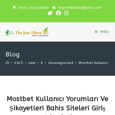
Skip
Dhaka, Bangladesh
thejutefibersbd@gmail.com
to
content
MENU
Blog
>
2025
>
June
>
6
>
Uncategorized
>
Mostbet Kullanıcı Yoru
Mostbet Kullanıcı Yorumları Ve
Şikayetleri Bahis Siteleri Giriş