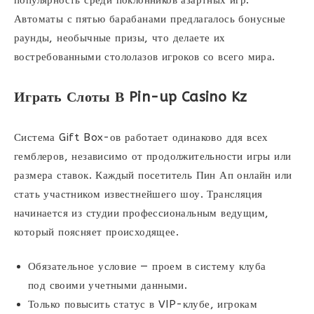
Автоматы с пятью барабанами предлагалось бонусные
раунды, необычные призы, что делаете их
востребованными стололазов игроков со всего мира.
Играть Слоты В Pin-up Casino Kz
Система Gift Box-ов работает одинаково ддя всех
гемблеров, независимо от продолжительности игры или
размера ставок. Каждый посетитель Пин Ап онлайн или
стать участником известнейшего шоу. Трансляция
начинается из студии профессиональным ведущим,
который поясняет происходящее.
Обязательное условие — проем в систему клуба
под своими учетными данными.
Только повысить статус в VIP-клубе, игрокам