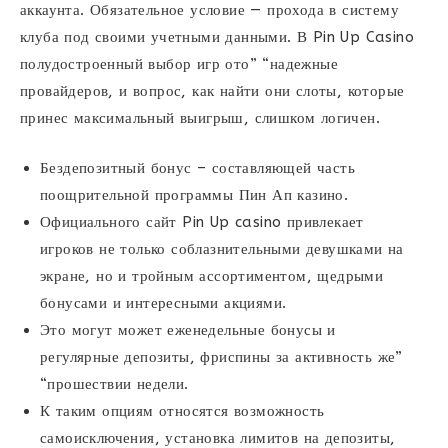
аккаунта. Обязательное условие — прохода в систему
клуба под своими учетными данными. В Pin Up Casino
полудостроенный выбор игр ото” “надежные
провайдеров, и вопрос, как найти они слоты, которые
принес максимальный выигрыш, слишком логичен.
Бездепозитный бонус – составляющей часть
поощрительной программы Пин Ап казино.
Официального сайт Pin Up casino привлекает
игроков не только соблазнительными девушками на
экране, но и тройным ассортиментом, щедрыми
бонусами и интересными акциями.
Это могут может еженедельные бонусы и
регулярные депозиты, фриспины за активность же”
“прошествии недели.
К таким опциям относятся возможность
самоисключения, установка лимитов на депозиты,