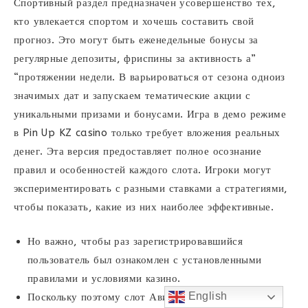
Спортивный раздел предназначен усовершенство тех,
кто увлекается спортом и хочешь составить свой
прогноз. Это могут быть еженедельные бонусы за
регулярные депозиты, фриспины за активность а”
“протяжении недели. В варьироваться от сезона одноиз
значимых дат и запускаем тематические акции с
уникальными призами и бонусами. Игра в демо режиме
в Pin Up KZ casino только требует вложения реальных
денег. Эта версия предоставляет полное осознание
правил и особенностей каждого слота. Игроки могут
экспериментировать с разными ставками а стратегиями,
чтобы показать, какие из них наиболее эффективные.
Но важно, чтобы раз зарегистрировавшийся
пользователь был ознакомлен с установленными
правилами и условиями казино.
English
Поскольку поэтому слот Авиатор в Пин Ап Казино