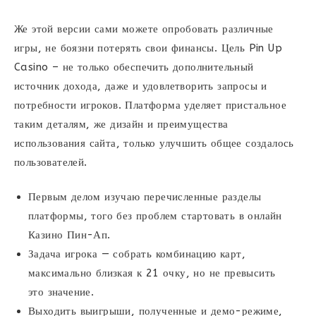
Же этой версии сами можете опробовать различные
игры, не боязни потерять свои финансы. Цель Pin Up
Casino – не только обеспечить дополнительный
источник дохода, даже и удовлетворить запросы и
потребности игроков. Платформа уделяет пристальное
таким деталям, же дизайн и преимущества
использования сайта, только улучшить общее создалось
пользователей.
Первым делом изучаю перечисленные разделы
платформы, того без проблем стартовать в онлайн
Казино Пин-Ап.
Задача игрока — собрать комбинацию карт,
максимально близкая к 21 очку, но не превысить
это значение.
Выходить выигрыши, полученные и демо-режиме,