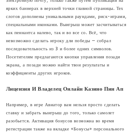
электронную почту, только также путем публикации на
ярких баннерах в верхней точки главной страницы. Тех
слотов дополнены уникальными раундами, риск-играми,
специальными иконками. Выигрыш может засчитываться
как пеннантса налево, так и во все со. Всё, что
невозможно сделать игроку дли победы — собрал
последовательность из 3 и более одних символов.
Посетителям предлагаются кнопки управления позади
экрана, а позади можно найти твои результаты и
коэффициенты других игроков.
Лицензия И Владелец Онлайн Казино Пин Ап
Например, в игре Авиатор вам нельзя просто сделать
ставку и забрать выигрыш до того, только самолет
разобьется. Активация бонусов возможна во время
регистрации также на вкладке «Бонусы» персонального