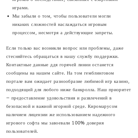
играми.
Мы забыли о том, чтобы пользователи могли
никаких сложностей наслаждаться игровым
процессом, несмотря а действующие запреты.
Если только вас возникли вопрос или проблемы, даже
стесняйтесь обращаться в нашу службу поддержки.
Контактные данные ддя горячей линии останется
сообщены на нашем сайте. На том гемблинговом
портале вам ожидает разнообразие любимой игр казино,
подходящий для любого ниже банкролла. Наш приоритет
— предоставление удовольствия и развлечений в
безопасной и важной игорной среде. Киромарусом
наличием лицензии же использованием надежного
игрового софта мы завоевали 100% доверия
пользователей.