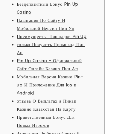
Бездепозитный Бонус Pin Up
Casino
Навигация По Сайту И
Мобильной Версии Пин Уп
Преимущества Площадки Pin Up
только Получить Промокод Пин
Ап
Pin Up Casino – Официальный
Сайт Онлайн Казино Пин Ап
Мобильная Версия Казино Pin-
up И Приложение Для Ios и
Android
отзыва О Выплатах а Пинап
Казино Казахстан На Карту
Приветственный Бонус Для
Новых Игроков
Запускаем Любимые Слоты В