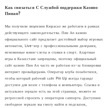
Как связаться С Службой поддержки Казино
Пинап?
Мы получили лицензию Кюрасао же работаем в рамках
действующего законодательства. Пин Ап казино
официального сайт предлагает достойный выбор игровых
автоматов, Live-игр с профессиональными дилерами,
мгновенные мини-слоты и ставки в спорт. Азартные
игры в Казахстане запрещены, поэтому официальный
сайт казино Пин Ап часто не работаю из-за блокировки
интернет провайдерами. Оператор клуба позаботился,
чтобы который рабочий сайт Pin Up всегда тарандг
доступен для возле с телефона и компьютера. Ссылка и
актуальное зеркало есть на этой странице, можете ее
регрессной спросить у операторов саппорта. Доступное
свободное зеркало вы смогу найти и подсказок,