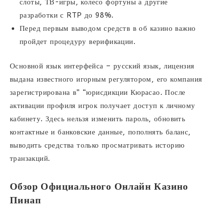
слоты, ТВ-игры, колесо фортуны а другие
разработки с RTP до 98%.
Перед первым выводом средств в об казино важно
пройдет процедуру верификации.
Основной язык интерфейса – русский язык, лицензия
выдана известного игорным регулятором, его компания
зарегистрирована в” “юрисдикции Кюрасао. После
активации профиля игрок получает доступ к личному
кабинету. Здесь нельзя изменить пароль, обновить
контактные и банковские данные, пополнять баланс,
выводить средства только просматривать историю
транзакций.
Обзор Официального Онлайн Казино
Пинап