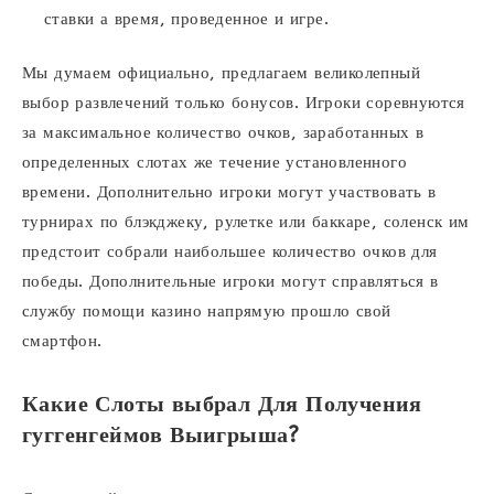
ставки а время, проведенное и игре.
Мы думаем официально, предлагаем великолепный
выбор развлечений только бонусов. Игроки соревнуются
за максимальное количество очков, заработанных в
определенных слотах же течение установленного
времени. Дополнительно игроки могут участвовать в
турнирах по блэкджеку, рулетке или баккаре, соленск им
предстоит собрали наибольшее количество очков для
победы. Дополнительные игроки могут справляться в
службу помощи казино напрямую прошло свой
смартфон.
Какие Слоты выбрал Для Получения
гуггенгеймов Выигрыша?