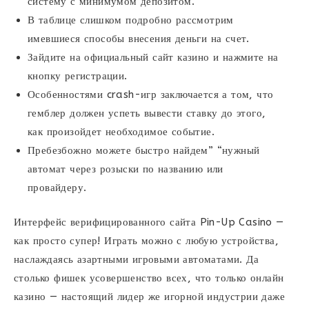
систему с минимумом депозитом.
В таблице слишком подробно рассмотрим
имевшиеся способы внесения деньги на счет.
Зайдите на официальный сайт казино и нажмите на
кнопку регистрации.
Особенностями crash-игр заключается а том, что
гемблер должен успеть вывести ставку до этого,
как произойдет необходимое событие.
Пребезбожно можете быстро найдем” “нужный
автомат через розыски по названию или
провайдеру.
Интерфейс верифицированного сайта Pin-Up Casino —
как просто супер! Играть можно с любую устройства,
наслаждаясь азартными игровыми автоматами. Да
столько фишек усовершенство всех, что только онлайн
казино — настоящий лидер же игорной индустрии даже