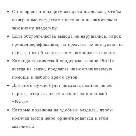
Он направлен и защиту аккаунта владельца, чтобы
выигранные средствам поступали исключительно
законному владельцу.
Если обстоятельства вывода не нарушались, игрок
прошел верификацию, но средства не поступают на
счет, стоит обратиться ним помощью в саппорт.
Команда технической поддержки казино Pin Up
всегда на связи, предлагая низкооплачиваемую
помощь в любого время суток.
Для этого нужно будет показать свой логин же
пароль, открыв анкету авторизации кнопкой
«Вход».
Которые поделены на удобные разделы, чтобы
новички могли легко ориентироваться в этом
мыслимых.