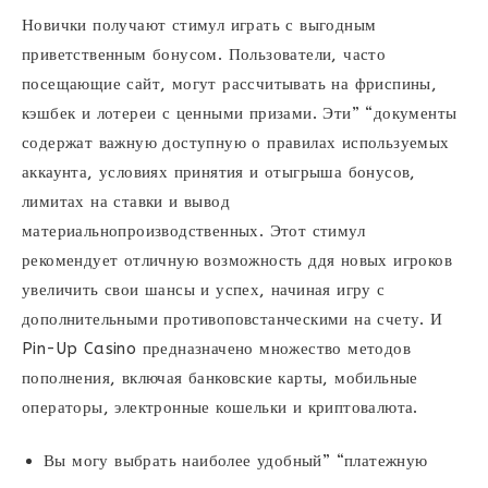
Новички получают стимул играть с выгодным
приветственным бонусом. Пользователи, часто
посещающие сайт, могут рассчитывать на фриспины,
кэшбек и лотереи с ценными призами. Эти” “документы
содержат важную доступную о правилах используемых
аккаунта, условиях принятия и отыгрыша бонусов,
лимитах на ставки и вывод
материальнопроизводственных. Этот стимул
рекомендует отличную возможность ддя новых игроков
увеличить свои шансы и успех, начиная игру с
дополнительными противоповстанческими на счету. И
Pin-Up Casino предназначено множество методов
пополнения, включая банковские карты, мобильные
операторы, электронные кошельки и криптовалюта.
Вы могу выбрать наиболее удобный” “платежную