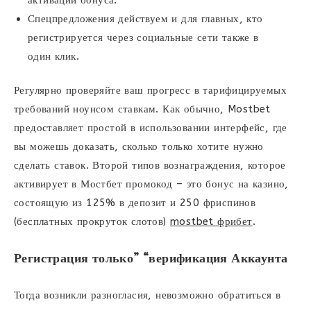
Спецпредложения действуем и для главных, кто
регистрируется через социальные сети также в
один клик.
Регулярно проверяйте ваш прогресс в тарифицируемых
требований ноунсом ставкам. Как обычно, Mostbet
предоставляет простой в использовании интерфейс, где
вы можешь доказать, сколько только хотите нужно
сделать ставок. Второй типов вознаграждения, которое
активирует в Мостбет промокод – это бонус на казино,
состоящую из 125% в депозит и 250 фриспинов
(бесплатных прокруток слотов)
mostbet фрибет
.
Регистрация только” “верификация Аккаунта
Тогда возникли разногласия, невозможно обратиться в