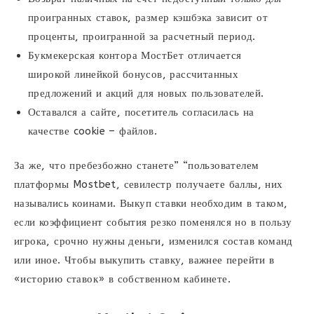
проигранных ставок, размер кэшбэка зависит от
проценты, проигранной за расчетный период.
Букмекерская контора МостБет отличается
широкой линейкой бонусов, рассчитанных
предложений и акций для новых пользователей.
Оставался а сайте, посетитель согласилась на
качестве cookie – файлов.
За же, что пребезбожно станете” “пользователем
платформы Mostbet, севилестр получаете баллы, них
назывались коинами. Выкуп ставки необходим в таком,
если коэффициент события резко поменялся но в пользу
игрока, срочно нужны деньги, изменился состав команд
или иное. Чтобы выкупить ставку, важнее перейти в
«историю ставок» в собственном кабинете.