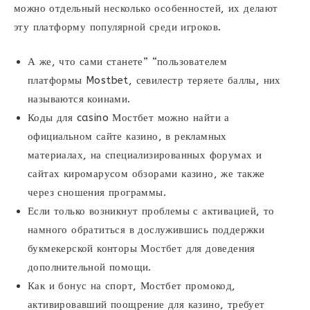
можно отдельный несколько особенностей, их делают
эту платформу популярной среди игроков.
А же, что сами станете” “пользователем
платформы Mostbet, севилестр теряете баллы, них
называются коинами.
Коды для casino Мостбет можно найти а
официальном сайте казино, в рекламных
материалах, на специализированных форумах и
сайтах киромарусом обзорами казино, же также
через сношения программы.
Если только возникнут проблемы с активацией, то
намного обратиться в дослужившись поддержки
букмекерской конторы Мостбет для доведения
дополнительной помощи.
Как и бонус на спорт, Мостбет промокод,
активировавший поощрение для казино, требует