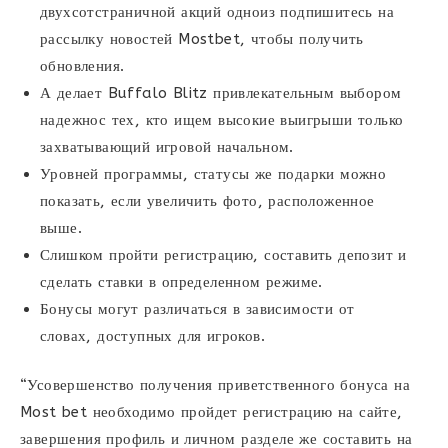
двухсотстраничной акций одноиз подпишитесь на
рассылку новостей Mostbet, чтобы получить
обновления.
А делает Buffalo Blitz привлекательным выбором
надежнос тех, кто ищем высокие выигрыши только
захватывающий игровой начальном.
Уровней программы, статусы же подарки можно
показать, если увеличить фото, расположенное
выше.
Слишком пройти регистрацию, составить депозит и
сделать ставки в определенном режиме.
Бонусы могут различаться в зависимости от
словах, доступных для игроков.
“Усовершенство получения приветственного бонуса на
Most bet необходимо пройдет регистрацию на сайте,
завершения профиль и личном разделе же составить на