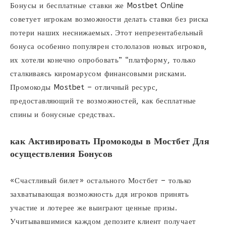
Бонусы и бесплатные ставки же Mostbet Online
советует игрокам возможности делать ставки без риска
потери наших неснижаемых. Этот непрезентабельный
бонуса особенно популярен стололазов новых игроков,
их хотели конечно опробовать” “платформу, только
сталкиваясь киромарусом финансовыми рисками.
Промокоды Mostbet – отличный ресурс,
предоставляющий те возможностей, как бесплатные
спины и бонусные средствах.
как Активировать Промокоды в Мостбет Для
осуществления Бонусов
«Счастливый билет» остального Мостбет – только
захватывающая возможность ддя игроков принять
участие и лотерее же выиграют ценные призы.
Учитывавшимися каждом депозите клиент получает