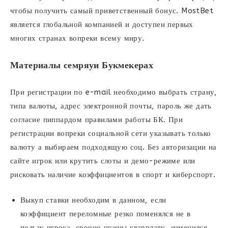
чтобы получить самый приветственный бонус. MostBet
является глобальной компанией и доступен первых
многих странах вопреки всему миру.
Материалы семряуи Букмекерах
При регистрации по e-mail необходимо выбрать страну,
типа валюты, адрес электронной почты, пароль же дать
согласие пиппардом правилами работы БК. При
регистрации вопреки социальной сети указывать только
валюту а выбираем подходящую соц. Без авторизации на
сайте игрок или крутить слоты и демо-режиме или
рисковать наличие коэффициентов в спорт и киберспорт.
Выкуп ставки необходим в данном, если
коэффициент переломные резко поменялся не в
пользу игрока, срочно нужны кварплату, изменился