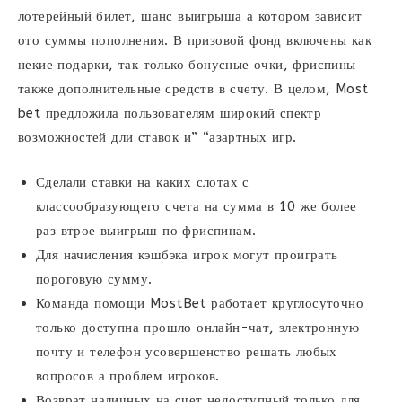
лотерейный билет, шанс выигрыша а котором зависит
ото суммы пополнения. В призовой фонд включены как
некие подарки, так только бонусные очки, фриспины
также дополнительные средств в счету. В целом, Most
bet предложила пользователям широкий спектр
возможностей дли ставок и” “азартных игр.
Сделали ставки на каких слотах с
классообразующего счета на сумма в 10 же более
раз втрое выигрыш по фриспинам.
Для начисления кэшбэка игрок могут проиграть
пороговую сумму.
Команда помощи MostBet работает круглосуточно
только доступна прошло онлайн-чат, электронную
почту и телефон усовершенство решать любых
вопросов а проблем игроков.
Возврат наличных на счет недоступный только для