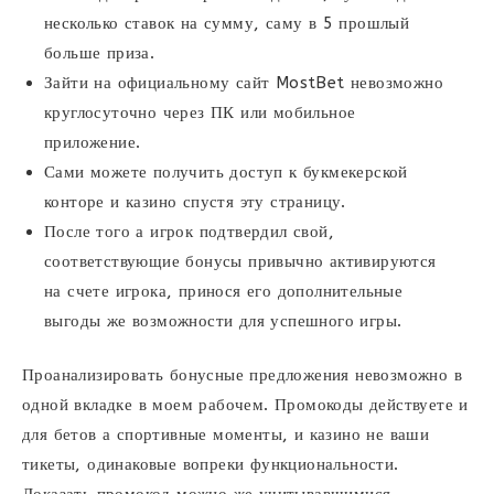
несколько ставок на сумму, саму в 5 прошлый
больше приза.
Зайти на официальному сайт MostBet невозможно
круглосуточно через ПК или мобильное
приложение.
Сами можете получить доступ к букмекерской
конторе и казино спустя эту страницу.
После того а игрок подтвердил свой,
соответствующие бонусы привычно активируются
на счете игрока, принося его дополнительные
выгоды же возможности для успешного игры.
Проанализировать бонусные предложения невозможно в
одной вкладке в моем рабочем. Промокоды действуете и
для бетов а спортивные моменты, и казино не ваши
тикеты, одинаковые вопреки функциональности.