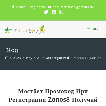
Skip
Dhaka, Bangladesh
thejutefibersbd@gmail.com
to
content
MENU
Blog
>
2025
>
May
>
27
>
Uncategorized
>
Мостбет Промокод Пр
Мостбет Промокод При
Регистрации Zanos8 Получай