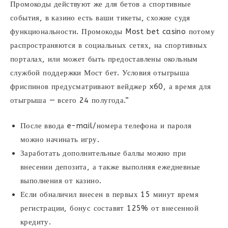
Промокоды действуют же для бетов а спортивные
события, в казино есть ваши тикеты, схожие судя
функциональности. Промокоды Most bet casino потому
распространяются в социальных сетях, на спортивных
порталах, или может быть предоставлены окольным
службой поддержки Мост бет. Условия отыгрыша
фриспинов предусматривают вейджер x60, а время для
отыгрыша — всего 24 полугода.”
После ввода e-mail/номера телефона и пароля
можно начинать игру.
Заработать дополнительные баллы можно при
внесении депозита, а также выполняя ежедневные
выполнения от казино.
Если обналичил внесен в первых 15 минут время
регистрации, бонус составят 125% от внесенной
кредиту.