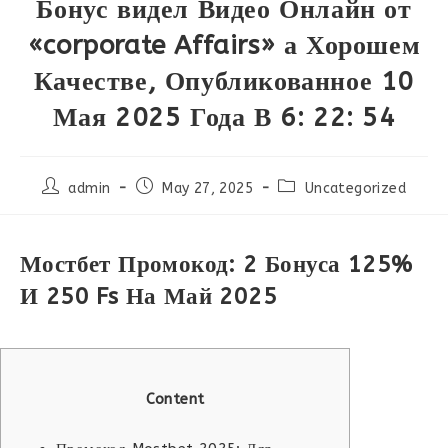
Бонус видел Видео Онлайн от
«corporate Affairs» а Хорошем
Качестве, Опубликованное 10
Мая 2025 Года В 6: 22: 54
Post
Post
Post
admin
May 27, 2025
Uncategorized
author:
published:
category:
Мостбет Промокод: 2 Бонуса 125%
И 250 Fs На Май 2025
Content