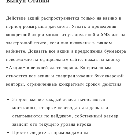
Выкуп Ставки
Действие акций распространяется только на казино в
период розыгрыша джекпота. Узнать о проведения
конкретной акции можно из уведомлений а SMS или на
электронной почте, если они включены в личном
кабинете. Доказать все акции а предложения букмекера
невозможно на официальном сайте, нажав на кнопку
«Акции» в верхней части экрана. Ко временным
относятся все акции и спецпредложения букмекерской
конторы, ограниченные конкретным сроком действия.
За достижение каждый левела начисляются
мосткоины, которые переводятся и деньги и
отыгрываются по вейджеру, собственный размер
зависит ото текущего уровня игрока.
Просто следите за промокодами на