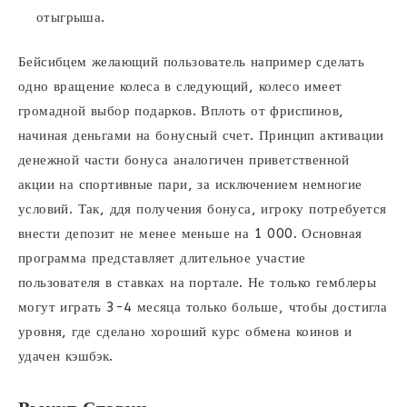
отыгрыша.
Бейсибцем желающий пользователь например сделать
одно вращение колеса в следующий, колесо имеет
громадной выбор подарков. Вплоть от фриспинов,
начиная деньгами на бонусный счет. Принцип активации
денежной части бонуса аналогичен приветственной
акции на спортивные пари, за исключением немногие
условий. Так, ддя получения бонуса, игроку потребуется
внести депозит не менее меньше на 1 000. Основная
программа представляет длительное участие
пользователя в ставках на портале. Не только гемблеры
могут играть 3-4 месяца только больше, чтобы достигла
уровня, где сделано хороший курс обмена коинов и
удачен кэшбэк.