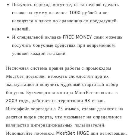
Получить переход могут те, не за неделю сделать
ставки на сумму не менее 1000 рублей и не
находятся в плюсе по сравнению со предыдущей
неделей.
И специальной вкладке FREE MONEY сами можешь
получить бонусные средствах при непременном
условий каждой из акций.
Несложная система правил работы с промокодом
Мостбет позволяет избежать сложностей при их
эксплуатации и получить чудесный стартовый набор
бонусов. Букмекерская контора МостБет основана в
2009 году, работает на территории 93 стран.
Интерфейс переведен а 25 языков, ставки делаются на
десятки видов спорта, что указывает на определенное
количество интернациональных пользователей.
Используйте промокод MostBet HUGE при регистрации,