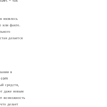
tbet – так
н являлось
е или факте.
льного
стан делается
зании в
t com
ый средств,
ют даже новым
ют возможность
что делает