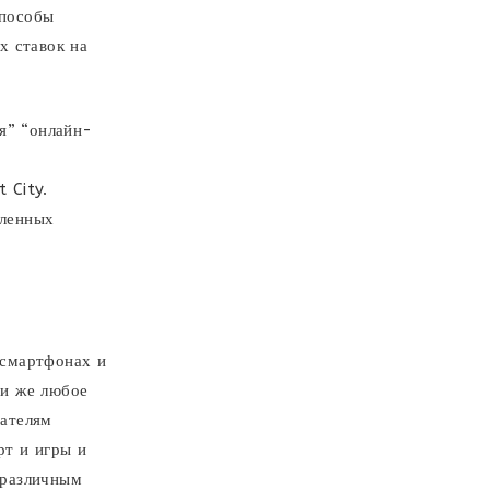
способы
х ставок на
я” “онлайн-
 City.
сленных
 смартфонах и
ми же любое
вателям
рт и игры и
 различным