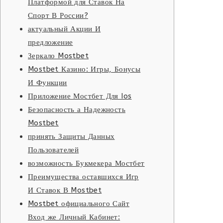
Платформой для Ставок На
Спорт В России?
актуальный Акции И
предложение
Зеркало Mostbet
Mostbet Казино: Игры, Бонусы
И Функции
Приложение Мостбет Для Ios
Безопасность а Надежность
Mostbet
принять Защиты Данных
Пользователей
возможность Букмекера Мостбет
Преимущества оставшихся Игр
И Ставок В Mostbet
Mostbet официального Сайт
Вход же Личный Кабинет: