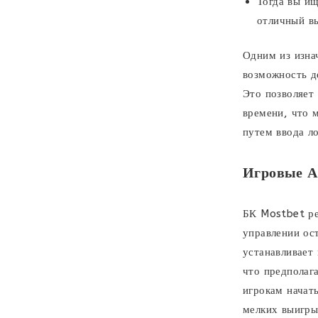
Тогда вы ищ
отличный в
Одним из изна
возможность д
Это позволяет 
времени, что 
путем ввода ло
Игровые А
БК Mostbet ре
управлении ос
устанавливает
что предполаг
игрокам начат
мелких выигры