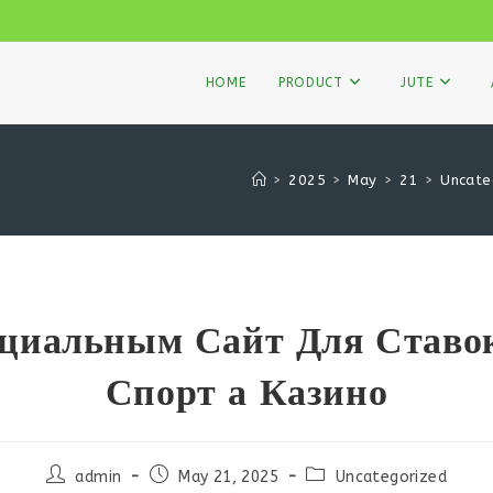
HOME
PRODUCT
JUTE
>
2025
>
May
>
21
>
Uncate
циальным Сайт Для Ставо
Спорт а Казино
Post
Post
Post
admin
May 21, 2025
Uncategorized