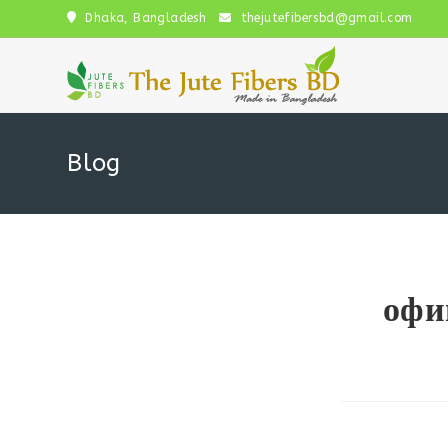
Skip
Dhaka, Bangladesh
thejutefibersbd@gmail.com
to
content
Blog
офи