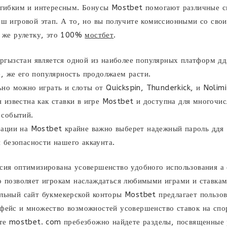
 гибким и интересным. Бонусы Mostbet помогают различные 
аш игровой этап. А то, но вы получите комиссионными со свои
ы же рулетку, это 100%
мостбет
.
ргызстан является одной из наиболее популярных платформ дд
е, же его популярность продолжаем расти.
но можно играть и слоты от Quickspin, Thunderkick, и Nolimit
 известна как ставки в игре Mostbet и доступна для многочи
 событий.
рации на Mostbet крайне важно выберет надежный пароль ддя
 безопасности нашего аккаунта.
сия оптимизирована усовершенство удобного использования а
о позволяет игрокам наслаждаться любимыми играми и ставка
льный сайт букмекерской конторы Mostbet предлагает пользо
фейс и множество возможностей усовершенство ставок на спо
йте mostbet. com пребезбожно найдете разделы, посвященные