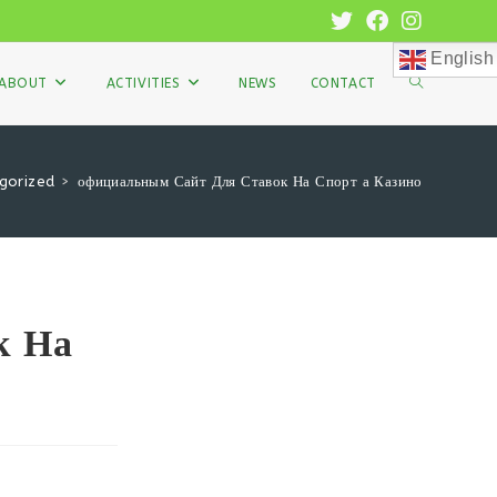
English
TOGGLE
ABOUT
ACTIVITIES
NEWS
CONTACT
WEBSITE
gorized
>
официальным Сайт Для Ставок На Спорт а Казино
SEARCH
к На