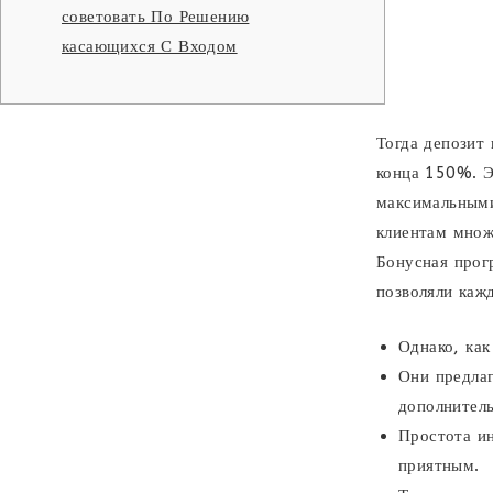
советовать По Решению
касающихся С Входом
Тогда депозит 
конца 150%. Э
максимальными
клиентам множ
Бонусная прог
позволяли каж
Однако, как
Они предлаг
дополнитель
Простота ин
приятным.