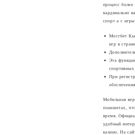
процесс более
кардинально в
спорт а с игр
Мостбет Кы
игр в стран
Дополнитель
Эта функция
спортивных
При регист
обеспечения
Мобильная вер
планшетах, чт
время. Официа
удобный интер
казино. На са