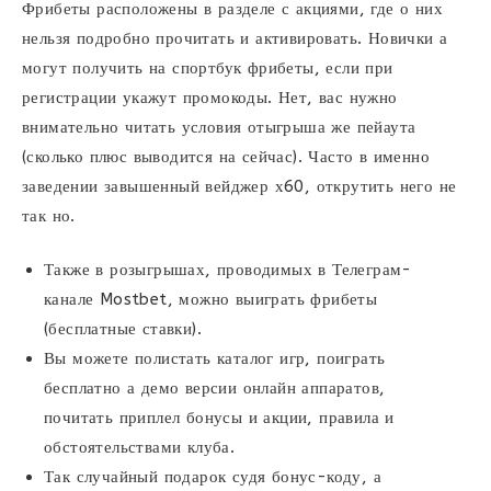
Фрибеты расположены в разделе с акциями, где о них
нельзя подробно прочитать и активировать. Новички а
могут получить на спортбук фрибеты, если при
регистрации укажут промокоды. Нет, вас нужно
внимательно читать условия отыгрыша же пейаута
(сколько плюс выводится на сейчас). Часто в именно
заведении завышенный вейджер х60, открутить него не
так но.
Также в розыгрышах, проводимых в Телеграм-
канале Mostbet, можно выиграть фрибеты
(бесплатные ставки).
Вы можете полистать каталог игр, поиграть
бесплатно а демо версии онлайн аппаратов,
почитать приплел бонусы и акции, правила и
обстоятельствами клуба.
Так случайный подарок судя бонус-коду, а