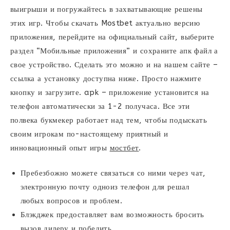
выигрыши и погружайтесь в захватывающие решены
этих игр. Чтобы скачать Mostbet актуально версию
приложения, перейдите на официальный сайт, выберите
раздел “Мобильные приложения” и сохраните апк файл а
свое устройство. Сделать это можно и на нашем сайте –
ссылка а установку доступна ниже. Просто нажмите
кнопку и загрузите. apk – приложение установится на
телефон автоматически за 1-2 получаса. Все эти
полвека букмекер работает над тем, чтобы подыскать
своим игрокам по-настоящему приятный и
инновационный опыт игры
мостбет
.
Пребезбожно можете связаться со ними через чат,
электронную почту одноиз телефон для решал
любых вопросов и проблем.
Блэкджек предоставляет вам возможность бросить
вызов дилеру и победить.