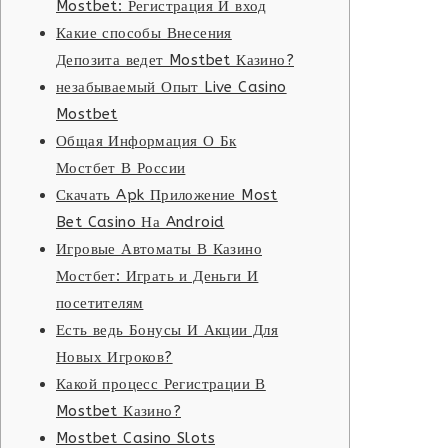
Mostbet: Регистрация И вход
Какие способы Внесения
Депозита ведет Mostbet Казино?
незабываемый Опыт Live Casino
Mostbet
Общая Информация О Бк
Мостбет В России
Скачать Apk Приложение Most
Bet Casino На Android
Игровые Автоматы В Казино
Мостбет: Играть и Деньги И
посетителям
Есть ведь Бонусы И Акции Для
Новых Игроков?
Какой процесс Регистрации В
Mostbet Казино?
Mostbet Casino Slots