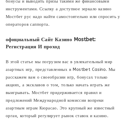
бонусы и выводить призы такими же финансовыми
инструментами. Ссылку а доступное зеркало казино
Мостбет рус надо найти самостоятельно или спросить у
операторов саппорта.
официальный Сайт Казино Mostbet:
Регистрация И проход
В этой статье мы погрузим вас в увлекательный мир
азартных игр, представленных в Mostbet Casino. Мы
расскажем вам о своеобразии игр, бонусах только
акциях, а эксклавов о том, только начать играть же
выигрывать. Мостбет придерживается правил и
предложений Международной комиссии вопреки
азартным играм Кюрасао. Это крупный же известный
орган, который регулирует рынок ставок и казино.