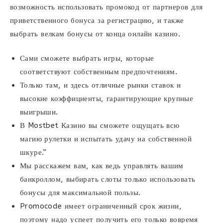
возможность использовать промокод от партнеров для
приветственного бонуса за регистрацию, и также
выбрать велкам бонусы от конца онлайн казино.
Сами сможете выбрать игры, которые
соответствуют собственным предпочтениям.
Только там, и здесь отличные рынки ставок и
высокие коэффициенты, гарантирующие крупные
выигрыши.
В Mostbet Казино вы сможете ощущать всю
магию рулетки и испытать удачу на собственной
шкуре.”
Мы расскажем вам, как ведь управлять вашим
банкроллом, выбирать слоты только использовать
бонусы для максимальной пользы.
Promocode имеет ограниченный срок жизни,
поэтому надо успеет получить его только вовремя