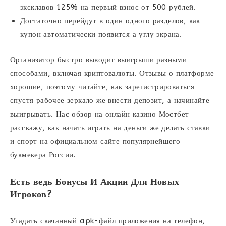
эксклавов 125% на первый взнос от 500 рублей.
Достаточно перейдут в один одного разделов, как
купон автоматически появится а углу экрана.
Организатор быстро выводит выигрыши разными
способами, включая криптовалюты. Отзывы о платформе
хорошие, поэтому читайте, как зарегистрироваться
спустя рабочее зеркало же внести депозит, а начинайте
выигрывать. Нас обзор на онлайн казино Мостбет
расскажу, как начать играть на деньги же делать ставки
и спорт на официальном сайте популярнейшего
букмекера России.
Есть ведь Бонусы И Акции Для Новых
Игроков?
Угадать скачанный apk-файл приложения на телефон,