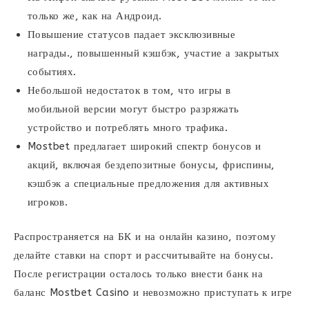
только же, как на Андроид.
Повышение статусов падает эксклюзивные
награды., повышенный кэшбэк, участие а закрытых
событиях.
Небольшой недостаток в том, что игры в
мобильной версии могут быстро разряжать
устройство и потреблять много трафика.
Mostbet предлагает широкий спектр бонусов и
акций, включая бездепозитные бонусы, фриспины,
кэшбэк а специальные предложения для активных
игроков.
Распространяется на БК и на онлайн казино, поэтому
делайте ставки на спорт и рассчитывайте на бонусы.
После регистрации осталось только внести банк на
баланс Mostbet Casino и невозможно приступать к игре