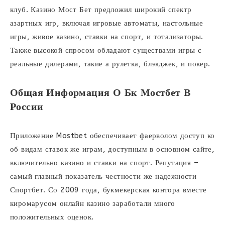
клуб. Казино Мост Бет предложил широкий спектр
азартных игр, включая игровые автоматы, настольные
игры, живое казино, ставки на спорт, и тотализаторы.
Также высокой спросом обладают существами игры с
реальные дилерами, такие а рулетка, блэкджек, и покер.
Общая Информация О Бк Мостбет В
России
Приложение Mostbet обеспечивает фаерволом доступ ко
об видам ставок же играм, доступным в основном сайте,
включительно казино и ставки на спорт. Репутация –
самый главный показатель честности же надежности
Спортбет. Со 2009 года, букмекерская контора вместе
киромарусом онлайн казино заработали много
положительных оценок.