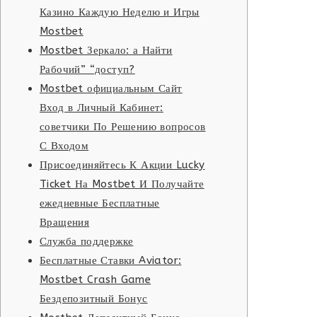
Казино Каждую Неделю и Игры
Mostbet
Mostbet Зеркало: а Найти
Рабочий” “доступ?
Mostbet официальным Сайт
Вход в Личный Кабинет:
советчики По Решению вопросов
С Входом
Присоединяйтесь К Акции Lucky
Ticket На Mostbet И Получайте
ежедневные Бесплатные
Вращения
Служба поддержке
Бесплатные Ставки Aviator:
Mostbet Crash Game
Бездепозитный Бонус