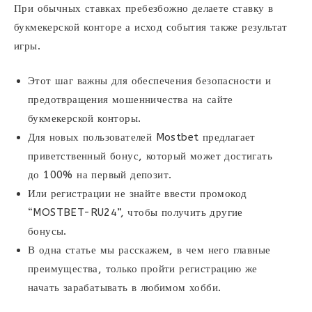
При обычных ставках пребезбожно делаете ставку в
букмекерской конторе а исход события также результат
игры.
Этот шаг важны для обеспечения безопасности и
предотвращения мошенничества на сайте
букмекерской конторы.
Для новых пользователей Mostbet предлагает
приветственный бонус, который может достигать
до 100% на первый депозит.
Или регистрации не знайте ввести промокод
“MOSTBET-RU24”, чтобы получить другие
бонусы.
В одна статье мы расскажем, в чем него главные
преимущества, только пройти регистрацию же
начать зарабатывать в любимом хобби.