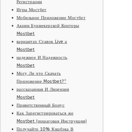
Регистрации
Игры Мостбет
Мобильное Приложение Мостбет
Акции Букмекерской Конторы
Mostbet
вариантах Ставок Live а
Mostbet
надежное И Надежность
Mostbet
Могу Ли что Скачать
Приложение Mostbet?”
рассказанная И Лицензия
Mostbet
Приветственный Бонус
Как Зарегистрироваться же
Mostbet (пошаговая Инструкция)
Получайте 10% Кэшбэка В