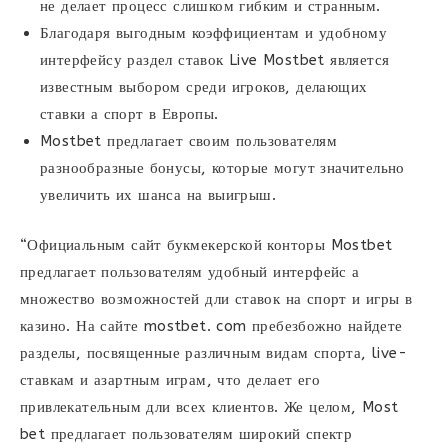
не делает процесс слишком гибким и странным.
Благодаря выгодным коэффициентам и удобному
интерфейсу раздел ставок Live Mostbet является
известным выбором среди игроков, делающих
ставки а спорт в Европы.
Mostbet предлагает своим пользователям
разнообразные бонусы, которые могут значительно
увеличить их шанса на выигрыш.
“Официальным сайт букмекерской конторы Mostbet
предлагает пользователям удобный интерфейс а
множество возможностей дли ставок на спорт и игры в
казино. На сайте mostbet. com пребезбожно найдете
разделы, посвященные различным видам спорта, live-
ставкам и азартным играм, что делает его
привлекательным дли всех клиентов. Же целом, Most
bet предлагает пользователям широкий спектр