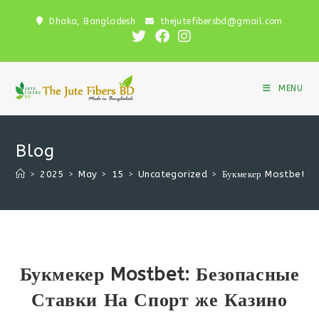
Skip
Dhaka, Bangladesh
thejutefibersbd@gmail.com
to
content
MENU
Blog
>
2025
>
May
>
15
>
Uncategorized
>
Букмекер Mostbet: Б
Букмекер Mostbet: Безопасные
Ставки На Спорт же Казино