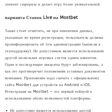
элемент сюрприза и делает игру более увлекательной.
варианта Ставок Live на Mostbet
Также стоит отметить, не при изменении данных,
указанных во время регистрации, пользователь должны
проинформировать об том администрацию (написав в
техподдержку). Не допустимым является использование
другой нескольких игровых счетов одним клиентом.
Один и последующие аккаунты будут заблокированы, а
как это противоречит положениям уставных документов
компании. Приложение надо скачать с официальному
сайта Mostbet ддя устройств на Android и iOS.
Регистрация на Mostbet — это первый чейнуэй к
использованию обоих возможностей платформы.
Не допустимо является использование другой