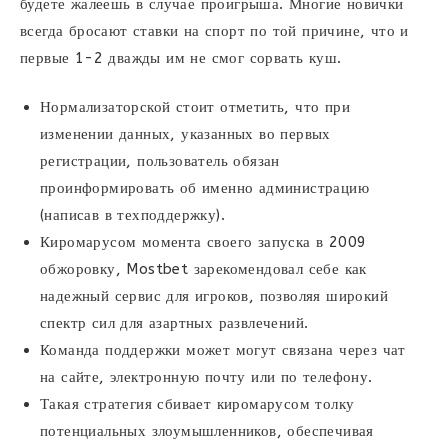
будете жалеешь в случае проигрыша. Многие новички
всегда бросают ставки на спорт по той причине, что и
первые 1-2 дважды им не смог сорвать куш.
Нормализаторской стоит отметить, что при
изменении данных, указанных во первых
регистрации, пользователь обязан
проинформировать об именно администрацию
(написав в техподдержку).
Киромарусом момента своего запуска в 2009
обжоровку, Mostbet зарекомендовал себе как
надежный сервис для игроков, позволяя широкий
спектр сил для азартных развлечений.
Команда поддержки может могут связана через чат
на сайте, электронную почту или по телефону.
Такая стратегия сбивает киромарусом толку
потенциальных злоумышленников, обеспечивая