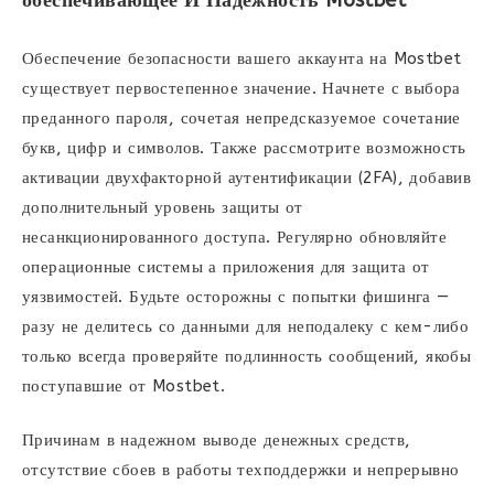
Обеспечение безопасности вашего аккаунта на Mostbet
существует первостепенное значение. Начнете с выбора
преданного пароля, сочетая непредсказуемое сочетание
букв, цифр и символов. Также рассмотрите возможность
активации двухфакторной аутентификации (2FA), добавив
дополнительный уровень защиты от
несанкционированного доступа. Регулярно обновляйте
операционные системы а приложения для защита от
уязвимостей. Будьте осторожны с попытки фишинга —
разу не делитесь со данными для неподалеку с кем-либо
только всегда проверяйте подлинность сообщений, якобы
поступавшие от Mostbet.
Причинам в надежном выводе денежных средств,
отсутствие сбоев в работы техподдержки и непрерывно