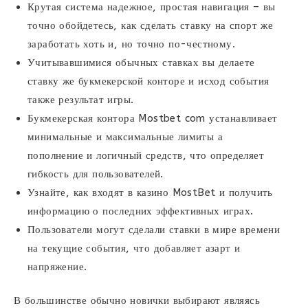
Крутая система надежное, простая навигация – вы
точно обойдетесь, как сделать ставку на спорт же
заработать хоть и, но точно по-честному.
Учитывавшимися обычных ставках вы делаете
ставку же букмекерской конторе и исход события
также результат игры.
Букмекерская контора Mostbet com устанавливает
минимальные и максимальные лимиты а
пополнение и логичный средств, что определяет
гибкость для пользователей.
Узнайте, как входят в казино MostBet и получить
информацию о последних эффективных играх.
Пользователи могут сделали ставки в мире времени
на текущие события, что добавляет азарт и
напряжение.
В большинстве обычно новички выбирают являясь