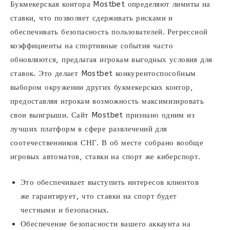
Букмекерская контора Mostbet определяют лимиты на
ставки, что позволяет сдерживать рисками и
обеспечивать безопасность пользователей. Регрессной
коэффициенты на спортивные события часто
обновляются, предлагая игрокам выгодных условия для
ставок. Это делает Mostbet конкурентоспособным
выбором окружении других букмекерских контор,
предоставляя игрокам возможность максимизировать
свои выигрыши. Сайт Mostbet признано одним из
лучших платформ в сфере развлечений для
соотечественников СНГ. В об месте собрано вообще
игровых автоматов, ставки на спорт же киберспорт.
Это обеспечивает выступить интересов клиентов
же гарантирует, что ставки на спорт будет
честными и безопасных.
Обеспечение безопасности вашего аккаунта на