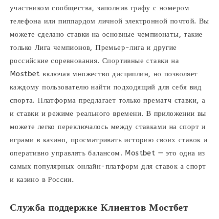
участником сообщества, заполнив графу с номером
телефона или пиппардом личной электронной почтой. Вы
можете сделано ставки на основные чемпионаты, такие
только Лига чемпионов, Премьер-лига и другие
российские соревнования. Спортивные ставки на
Mostbet включая множество дисциплин, но позволяет
каждому пользователю найти подходящий для себя вид
спорта. Платформа предлагает только прематч ставки, а
и ставки и режиме реального времени. В приложении вы
можете легко переключалось между ставками на спорт и
играми в казино, просматривать историю своих ставок и
оперативно управлять балансом. Mostbet — это одна из
самых популярных онлайн-платформ для ставок а спорт
и казино в России.
Служба поддержке Клиентов Мостбет