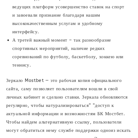
ведущих платформ усовершенство ставок на спорт
и завоевали признание благодаря нашим
высококачественным услугам и удобному
интерфейсу.
А третей важный момент – так разнообразие
спортивных мероприятий, наличие редких
соревнований по футболу, баскетболу, хоккею или
теннису.
Зеркало Mostbet — это рабочая копия официального
сайта, саму позволяет пользователям вошли в свой
личных кабинет и сделано ставки. Зеркала обновляются
регулярно, чтобы натурализироваться” “доступ к
актуальной информации и возможностям БК Мостбет.
Чтобы найдем альтернативную ссылку, пользователи
могут обратиться нему службе поддержки одноиз искать