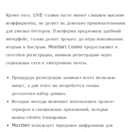
Кроме того, LIVE-ставки часто имеют слишком высокие
коэффициенты, но делает их довольно привлекательными
для умелых бетторов. Платформа предложила удобный
интерфейс, только делает процесс до игры максимально
вторым и быстрым. Mostbet Casino предоставляет и
способов регистрации, начиная регистрацию через
социальные сети и электронные почты.
Процедура регистрации занимает всего несколько
минут, а для этого вы потребуется только
достаточен набор данных.
Которых методы включают использовать прокси-
серверов и специальных приложений, которые
важны обойти блокировки.
Mostbet использует передовое шифрование для