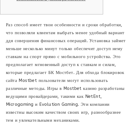
Раз способ имеет твои особенности и сроки обработки,
что позволяли клиентам выбрать менее удобный вариант
ддя совершения финансовых операций. Установка займет
меньше несколько минут только обеспечит доступ нему
ставкам на спорт прямо с мобильного устройства. Это
предполагает мгновенный доступ к ставкам и силам,
которые предлагает БК Мостбет. Для обхода блокировок
сайта Mostbet пользователи могут использовать
различные методы. Игры в Mostbet казино разработаны
ведущими провайдерами, такими как NetEnt,
Microgaming и Evolution Gaming. Эти компании
известны высоким качеством своих игр, разнообразнее
тем и увлекательными механиками.