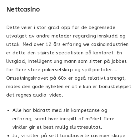
Nettcasino
Dette veier i stor grad opp for de begrensede
utvalget av andre metoder regarding innskudd og
uttak. Med over 12 års erfaring we casinoindustrien
er dette den største specialisten på kontoret. En
livsglad, intelligent ung mann som sitter på jobbet
for flere store pokerselskap og spillportaler….
Omsetningskravet på 60x er også relativt strengt,
males den gode nyheten er at e kun er bonusbeløpet
det regnes audio-video.
Alle har bidratt med sin kompetanse og
erfaring, samt hvor innspill af m?rket flere
vinkler gir et best mulig sluttresultat.
Ja, vi sitter på sett landbaserte casinoer skape