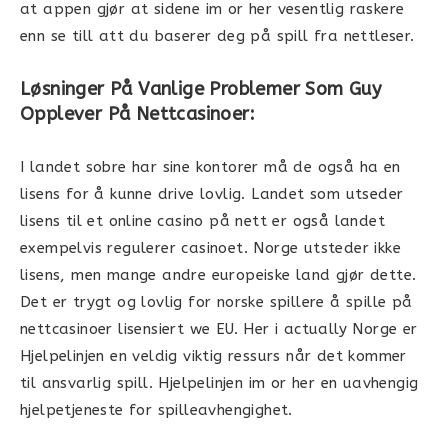
at appen gjør at sidene im or her vesentlig raskere
enn se till att du baserer deg på spill fra nettleser.
Løsninger På Vanlige Problemer Som Guy
Opplever På Nettcasinoer:
I landet sobre har sine kontorer må de også ha en
lisens for å kunne drive lovlig. Landet som utseder
lisens til et online casino på nett er også landet
exempelvis regulerer casinoet. Norge utsteder ikke
lisens, men mange andre europeiske land gjør dette.
Det er trygt og lovlig for norske spillere å spille på
nettcasinoer lisensiert we EU. Her i actually Norge er
Hjelpelinjen en veldig viktig ressurs når det kommer
til ansvarlig spill. Hjelpelinjen im or her en uavhengig
hjelpetjeneste for spilleavhengighet.