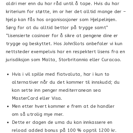
aldri mer enn du har råd until å tape. Hvis du har
kriterium for støtte, im or her det alltid mange der –
hjelp kan fås hos organisasjoner som Hjelpelinjen.
Sørg for at du alltid bettor på trygge samt”
“lisensierte casinoer for å sikre at pengene dine er
trygge og beskyttet. Hos JohnSlots anbefaler vi kun
nettsteder exempelvis har en respektert lisens fra en
jurisdiksjon som Malta, Storbritannia eller Curacao.
Hvis i vil spille med fiatvaluta, har i kun to
alternativer når du det kommer til innskudd; du
kan sette inn penger mediterranean sea
MasterCard eller Visa.
Men etter hvert kommer e frem at de handler
om så utrolig mye mer.
Dette er dagen de uma du kan innkassere en
reload added bonus på 100 % opptil 1200 kr.