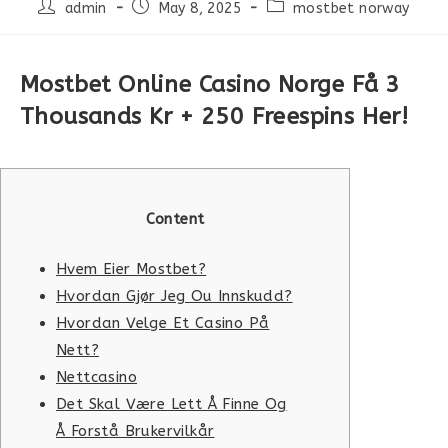
Post
Post
Post
admin
May 8, 2025
mostbet norway
author:
published:
category:
Mostbet Online Casino Norge Få 3
Thousands Kr + 250 Freespins Her!
Content
Hvem Eier Mostbet?
Hvordan Gjør Jeg Ou Innskudd?
Hvordan Velge Et Casino På
Nett?
Nettcasino
Det Skal Være Lett Å Finne Og
Å Forstå Brukervilkår