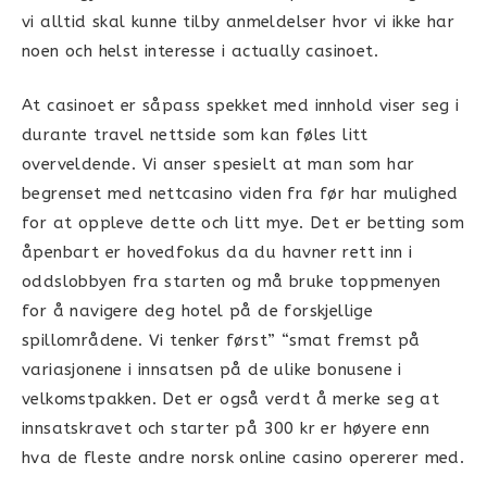
vi alltid skal kunne tilby anmeldelser hvor vi ikke har
noen och helst interesse i actually casinoet.
At casinoet er såpass spekket med innhold viser seg i
durante travel nettside som kan føles litt
overveldende. Vi anser spesielt at man som har
begrenset med nettcasino viden fra før har mulighed
for at oppleve dette och litt mye. Det er betting som
åpenbart er hovedfokus da du havner rett inn i
oddslobbyen fra starten og må bruke toppmenyen
for å navigere deg hotel på de forskjellige
spillområdene. Vi tenker først” “smat fremst på
variasjonene i innsatsen på de ulike bonusene i
velkomstpakken. Det er også verdt å merke seg at
innsatskravet och starter på 300 kr er høyere enn
hva de fleste andre norsk online casino opererer med.