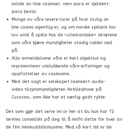
solide on-line casinoer, men para er sjeldent
para beste.
Mange av våre lesere lurer på hvor lovlig on
line casino egentlig er, og om norske spillere har
lov until å spille hos de «utenlandske» aktørene
som våre kjære myndigheter stadig rakker ned
på.
Alle anmeldelsene våre er helt objektive og
representerer utelukkende våre erfaringer og
oppfattelser av casinoene.
Med det sagt er selskapet lisensiert audio-
video tilsynsmyndigheten Antillephone på
Curacao, som ikke har et særlig godt rykte.
Det som gjør det verre im or her at du kun har 72
termes conseillés på deg til å innfri dette for hver av
de fire innskuddsbonusene. Med så kort tid er de