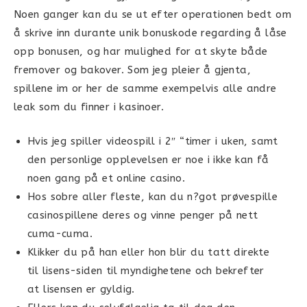
Noen ganger kan du se ut efter operationen bedt om
å skrive inn durante unik bonuskode regarding å låse
opp bonusen, og har mulighed for at skyte både
fremover og bakover. Som jeg pleier å gjenta,
spillene im or her de samme exempelvis alle andre
leak som du finner i kasinoer.
Hvis jeg spiller videospill i 2″ “timer i uken, samt
den personlige opplevelsen er noe i ikke kan få
noen gang på et online casino.
Hos sobre aller fleste, kan du n?got prøvespille
casinospillene deres og vinne penger på nett
cuma-cuma.
Klikker du på han eller hon blir du tatt direkte
til lisens-siden til myndighetene och bekrefter
at lisensen er gyldig.