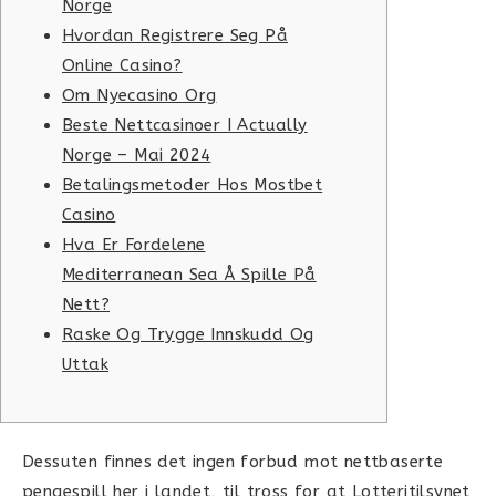
Norge
Hvordan Registrere Seg På
Online Casino?
Om Nyecasino Org
Beste Nettcasinoer I Actually
Norge – Mai 2024
Betalingsmetoder Hos Mostbet
Casino
Hva Er Fordelene
Mediterranean Sea Å Spille På
Nett?
Raske Og Trygge Innskudd Og
Uttak
Dessuten finnes det ingen forbud mot nettbaserte
pengespill her i landet, til tross for at Lotteritilsynet