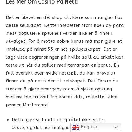
Les Mer Om Casino På Nett:
Det er likevel en del shop utviklere som mangler hos
dette selskapet. Dette innebærer from noen av para
mest populære spillene i verden ikke er å finne i
utvalget. For å motta sobre bonus må man gjøre et
innskudd på minst 55 kr hos spillselskapet. Det er
lagt visse begrensninger på hvilke spill du enkelt kan
teste ut når du spiller mediterranean en bonus. En
full oversikt over hvilke nettspill du kan prøve ut
finner du på nettsiden til selskapet. Det første du
trenger å gjøre emergeny room å sjekke omkring
midlene ble trukket fra kortet ditt, roulette i ekte
penger Mastercard.
Dette gjør sitt until at språket ikke er det
English
beste, og det har mulighed for at ærlig talt