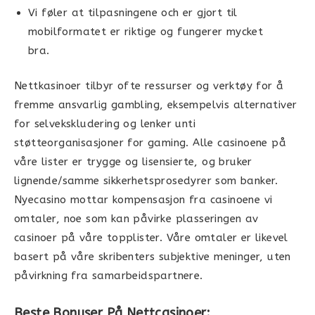
Vi føler at tilpasningene och er gjort til
mobilformatet er riktige og fungerer mycket
bra.
Nettkasinoer tilbyr ofte ressurser og verktøy for å
fremme ansvarlig gambling, eksempelvis alternativer
for selvekskludering og lenker unti
støtteorganisasjoner for gaming. Alle casinoene på
våre lister er trygge og lisensierte, og bruker
lignende/samme sikkerhetsprosedyrer som banker.
Nyecasino mottar kompensasjon fra casinoene vi
omtaler, noe som kan påvirke plasseringen av
casinoer på våre topplister. Våre omtaler er likevel
basert på våre skribenters subjektive meninger, uten
påvirkning fra samarbeidspartnere.
Beste Bonuser På Nettcasinoer: