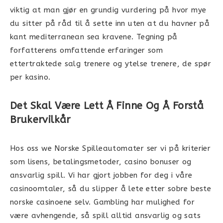
viktig at man gjør en grundig vurdering på hvor mye
du sitter på råd til å sette inn uten at du havner på
kant mediterranean sea kravene. Tegning på
forfatterens omfattende erfaringer som
ettertraktede salg trenere og ytelse trenere, de spør
per kasino.
Det Skal Være Lett Å Finne Og Å Forstå
Brukervilkår
Hos oss we Norske Spilleautomater ser vi på kriterier
som lisens, betalingsmetoder, casino bonuser og
ansvarlig spill. Vi har gjort jobben for deg i våre
casinoomtaler, så du slipper å lete etter sobre beste
norske casinoene selv. Gambling har mulighed for
være avhengende, så spill alltid ansvarlig og sats