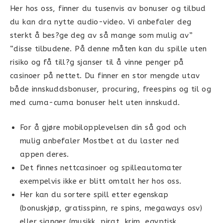
Her hos oss, finner du tusenvis av bonuser og tilbud
du kan dra nytte audio-video. Vi anbefaler deg
sterkt å bes?ge deg av så mange som mulig av”
“disse tilbudene. På denne måten kan du spille uten
risiko og få till?g sjanser til å vinne penger på
casinoer på nettet. Du finner en stor mengde utav
både innskuddsbonuser, procuring, freespins og til og
med cuma-cuma bonuser helt uten innskudd.
For å gjøre mobilopplevelsen din så god och
mulig anbefaler Mostbet at du laster ned
appen deres.
Det finnes nettcasinoer og spilleautomater
exempelvis ikke er blitt omtalt her hos oss.
Her kan du sortere spill etter egenskap
(bonuskjøp, gratisspinn, re spins, megaways osv)
eller sjanger (musikk, pirat, krim, egyptisk,