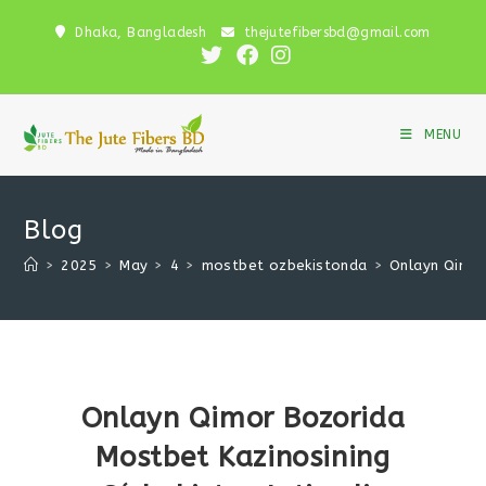
Skip
Dhaka, Bangladesh
thejutefibersbd@gmail.com
to
content
MENU
Blog
>
2025
>
May
>
4
>
mostbet ozbekistonda
>
Onlayn Qimor 
Onlayn Qimor Bozorida
Mostbet Kazinosining