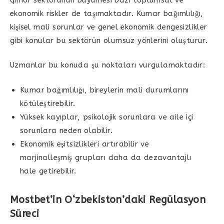
ekonomik riskler de taşımaktadır. Kumar bağımlılığı,
kişisel mali sorunlar ve genel ekonomik dengesizlikler
gibi konular bu sektörün olumsuz yönlerini oluşturur.
Uzmanlar bu konuda şu noktaları vurgulamaktadır:
Kumar bağımlılığı, bireylerin mali durumlarını
kötüleştirebilir.
Yüksek kayıplar, psikolojik sorunlara ve aile içi
sorunlara neden olabilir.
Ekonomik eşitsizlikleri artırabilir ve
marjinalleşmiş grupları daha da dezavantajlı
hale getirebilir.
Mostbet’in O‘zbekiston’daki Regülasyon
Süreci