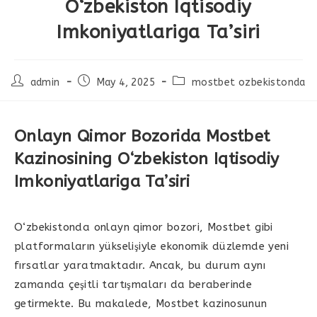
O‘zbekiston Iqtisodiy
Imkoniyatlariga Ta’siri
Post
Post
Post
admin
May 4, 2025
mostbet ozbekistonda
author:
published:
category:
Onlayn Qimor Bozorida Mostbet
Kazinosining O‘zbekiston Iqtisodiy
Imkoniyatlariga Ta’siri
O‘zbekistonda onlayn qimor bozori, Mostbet gibi
platformaların yükselişiyle ekonomik düzlemde yeni
fırsatlar yaratmaktadır. Ancak, bu durum aynı
zamanda çeşitli tartışmaları da beraberinde
getirmekte. Bu makalede, Mostbet kazinosunun