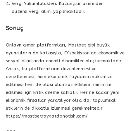
Vergi Yükümlülükleri: Kazançlar üzerinden
düzenli vergi alımı yapılmaktadır.
Sonuç
Onlayn qimor platformları, Mostbet gibi büyük
oyuncuların da katkısıyla, O‘zbekiston’da ekonomik ve
sosyal alanlarda önemli dinamikler oluşturmaktadır.
Ancak, bu platformların düzenlenmesi ve
denetlenmesi, hem ekonomik faydanın maksimize
edilmesi hem de olası olumsuz etkilerin minimize
edilmesi için kritik öneme sahiptir. Her ne kadar yeni
ekonomik fırsatlar yaratılıyor olsa da, toplumsal
etkilerin de dikkatle izlenmesi gerekmektedir
https://mostbetroyxatdanotish.com/
.