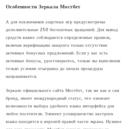
Особенности Зеркала Мостбет
А для поклонников азартных игр предусмотрены
дополнительные 250 бесплатных вращений. Для вывод
средств важно соблюдаются определенные правила,
включая верификацию аккаунта только отсутствие
активных бонусных предложений. Если у вас есть
активные бонусы, удостоверьтесь, только вы выполнили
только условия отыгрыша до начала процедуры
напрашивается.
Зеркало официального сайта Мостбет, так же как и сам
бренд, имеет международный статус, что означает
возможности выбора удобного языка интерфейса для
любое посетителя. Элемент усовершенство настроек
языка находится в верхней правой части экрана. Нужное