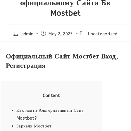
официальному Сайта Бк
Mostbet
Post
Post
Post
admin
May 2, 2025
Uncategorized
author:
published:
category:
Официальный Сайт Мостбет Вход,
Регистрация
Content
Как найти Альтернативный Сайт
Mostbet?
Зеркало Мостбет