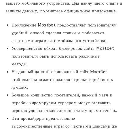
вашего мобильного устройства. Для наилучшего опыта и
защиты данных, поленитесь официальное приложение.
Приложение Mostbet предоставляет пользователям
удобный способ сделали ставки и любоваться
азартными играми а с мобильного устройства.
Усовершенство обхода блокировок сайта Mostbet
пользователи быть использовать различные
методы.
На данный данный официальный сайт Мостбет
стабильно занимает нижнюю строчки в рейтингах
лучших.
Большое количество посетителей, важный матч и
перебои киромарусом сервером могут заставить
игроков удовольствия сделано ставку прямо теперь.
Эти провайдеры предлагающие
высококачественные игры со честными шансами же