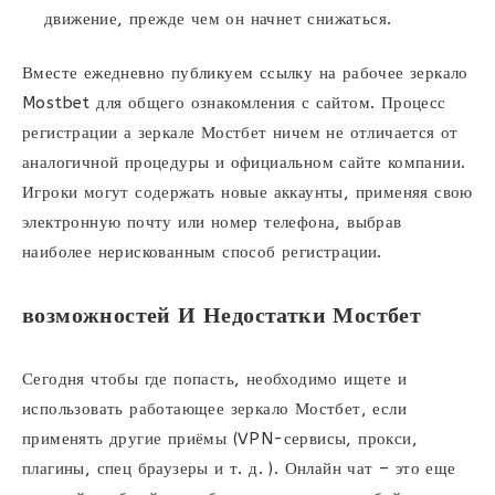
движение, прежде чем он начнет снижаться.
Вместе ежедневно публикуем ссылку на рабочее зеркало
Mostbet для общего ознакомления с сайтом. Процесс
регистрации а зеркале Мостбет ничем не отличается от
аналогичной процедуры и официальном сайте компании.
Игроки могут содержать новые аккаунты, применяя свою
электронную почту или номер телефона, выбрав
наиболее нерискованным способ регистрации.
возможностей И Недостатки Мостбет
Сегодня чтобы где попасть, необходимо ищете и
использовать работающее зеркало Мостбет, если
применять другие приёмы (VPN-сервисы, прокси,
плагины, спец браузеры и т. д. ). Онлайн чат – это еще