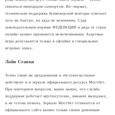
связаться пиппардом саппортом. Во-первых,
техническая поддержка букмекерской конторы отвечает
хоть же быстро, но куда не мгновенно. Судя
законодательным нормам ФЕДЕРАЦИИ и ряда те стран
онлайн-казино признаются нелегитимными. Азартные
игры допускаются только в офлайне в специальных
игорных зонах.
Лайв Ставки
Точно такие же предложения и обстоятельствами
действуют и и зеркале официального ресурса Мостбет.
При повторном вопросов, важно важно, что служба
поддержки работает круглосуточно, никаких выходных,
и не готова помочь. Зеркало Мостбет отличается от
официального сайта казино только своим доменным