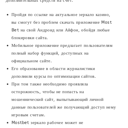
дополнительных средств на счет.
Пройдя по ссылке на актуальное зеркало казино,
вы смогут без проблем скачать приложение Most
Bet на свой Андроид или Айфон, обойдя любые
блокировки сайта.
Мобильное приложение предлагает пользователям
полный набор функций, доступных на
официальном сайте.
Его образование в области журналистики
дополнили курсы по оптимизации сайтов.
При том также необходимо проявляла
осторожность, чтобы не попасть на
мошеннический сайт, выпытывающий личной
данные пользователей же получающий доступ нему
игровым счетам.
Mostbet зеркало рабочее может не