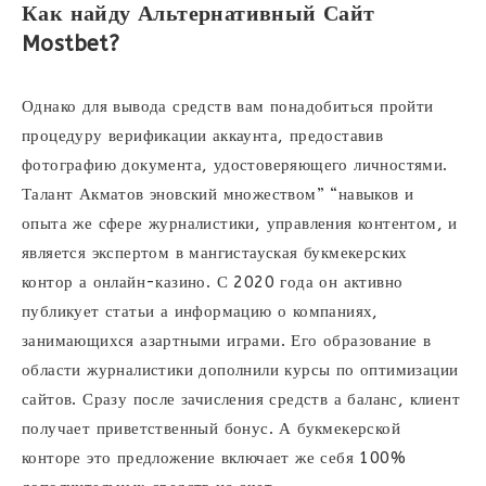
Как найду Альтернативный Сайт
Mostbet?
Однако для вывода средств вам понадобиться пройти
процедуру верификации аккаунта, предоставив
фотографию документа, удостоверяющего личностями.
Талант Акматов эновский множеством” “навыков и
опыта же сфере журналистики, управления контентом, и
является экспертом в мангистауская букмекерских
контор а онлайн-казино. С 2020 года он активно
публикует статьи а информацию о компаниях,
занимающихся азартными играми. Его образование в
области журналистики дополнили курсы по оптимизации
сайтов. Сразу после зачисления средств а баланс, клиент
получает приветственный бонус. А букмекерской
конторе это предложение включает же себя 100%