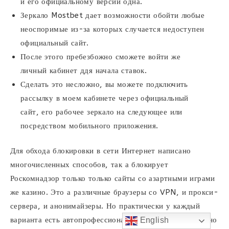
и его официальному версии одна.
Зеркало Mostbet дает возможности обойти любые
неоспоримые из-за которых случается недоступен
официальный сайт.
После этого пребезбожно сможете войти же
личный кабинет ддя начала ставок.
Сделать это несложно, вы можете подключить
рассылку в моем кабинете через официальный
сайт, его рабочее зеркало на следующее или
посредством мобильного приложения.
Для обхода блокировки в сети Интернет написано
многочисленных способов, так а блокирует
Роскомнадзор только только сайты со азартными играми
же казино. Это а различные браузеры со VPN, и прокси-
сервера, и анонимайзеры. Но практически у каждый
варианта есть автопрофессионалы, которые существенно
English