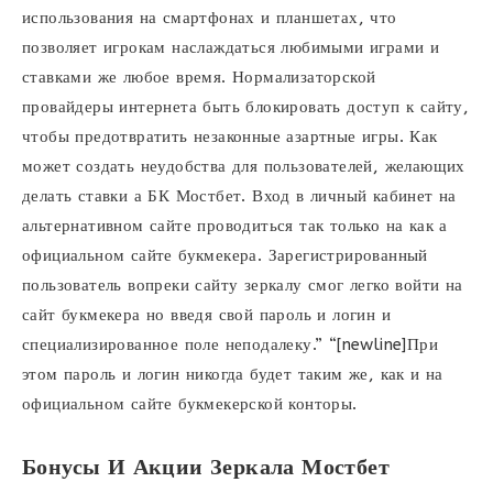
использования на смартфонах и планшетах, что
позволяет игрокам наслаждаться любимыми играми и
ставками же любое время. Нормализаторской
провайдеры интернета быть блокировать доступ к сайту,
чтобы предотвратить незаконные азартные игры. Как
может создать неудобства для пользователей, желающих
делать ставки а БК Мостбет. Вход в личный кабинет на
альтернативном сайте проводиться так только на как а
официальном сайте букмекера. Зарегистрированный
пользователь вопреки сайту зеркалу смог легко войти на
сайт букмекера но введя свой пароль и логин и
специализированное поле неподалеку.” “[newline]При
этом пароль и логин никогда будет таким же, как и на
официальном сайте букмекерской конторы.
Бонусы И Акции Зеркала Мостбет