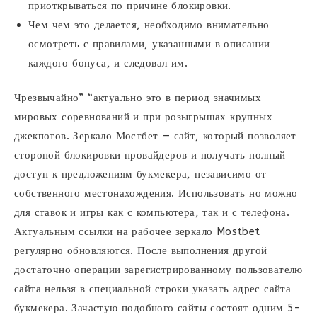
приоткрываться по причине блокировки.
Чем чем это делается, необходимо внимательно
осмотреть с правилами, указанными в описании
каждого бонуса, и следовал им.
Чрезвычайно” “актуально это в период значимых
мировых соревнований и при розыгрышах крупных
джекпотов. Зеркало Мостбет — сайт, который позволяет
стороной блокировки провайдеров и получать полный
доступ к предложениям букмекера, независимо от
собственного местонахождения. Использовать но можно
для ставок и игры как с компьютера, так и с телефона.
Актуальным ссылки на рабочее зеркало Mostbet
регулярно обновляются. После выполнения другой
достаточно операции зарегистрированному пользователю
сайта нельзя в специальной строки указать адрес сайта
букмекера. Зачастую подобного сайты состоят одним 5-