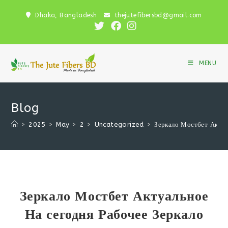
Skip
Dhaka, Bangladesh
thejutefibersbd@gmail.com
to
content
MENU
Blog
>
2025
>
May
>
2
>
Uncategorized
>
Зеркало Мостбет Актуа
Зеркало Мостбет Актуальное
На сегодня Рабочее Зеркало