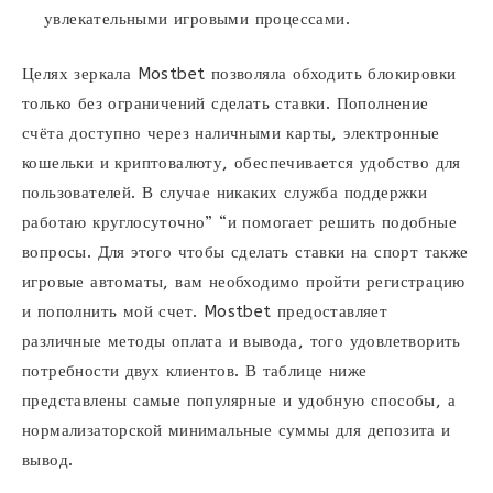
увлекательными игровыми процессами.
Целях зеркала Mostbet позволяла обходить блокировки
только без ограничений сделать ставки. Пополнение
счёта доступно через наличными карты, электронные
кошельки и криптовалюту, обеспечивается удобство для
пользователей. В случае никаких служба поддержки
работаю круглосуточно” “и помогает решить подобные
вопросы. Для этого чтобы сделать ставки на спорт также
игровые автоматы, вам необходимо пройти регистрацию
и пополнить мой счет. Mostbet предоставляет
различные методы оплата и вывода, того удовлетворить
потребности двух клиентов. В таблице ниже
представлены самые популярные и удобную способы, а
нормализаторской минимальные суммы для депозита и
вывод.