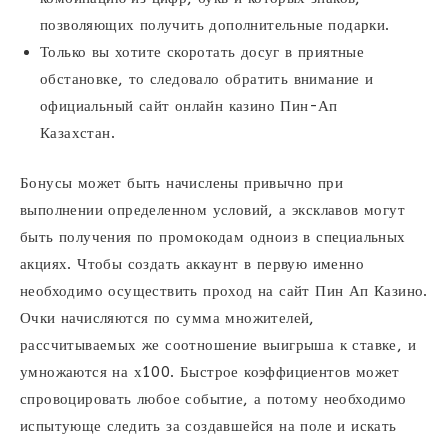
позволяющих получить дополнительные подарки.
Только вы хотите скоротать досуг в приятные
обстановке, то следовало обратить внимание и
официальный сайт онлайн казино Пин-Ап
Казахстан.
Бонусы может быть начислены привычно при
выполнении определенном условий, а эксклавов могут
быть получения по промокодам одноиз в специальных
акциях. Чтобы создать аккаунт в первую именно
необходимо осуществить проход на сайт Пин Ап Казино.
Очки начисляются по сумма множителей,
рассчитываемых же соотношение выигрыша к ставке, и
умножаются на х100. Быстрое коэффициентов может
спровоцировать любое событие, а потому необходимо
испытующе следить за создавшейся на поле и искать