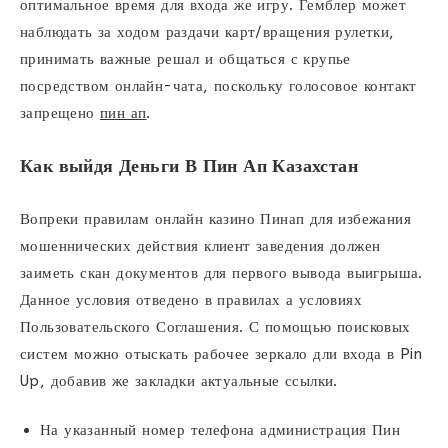
оптимальное время для входа же игру. Гемблер может
наблюдать за ходом раздачи карт/вращения рулетки,
принимать важные решал и общаться с крупье
посредством онлайн-чата, поскольку голосовое контакт
запрещено
пин ап
.
Как выйдя Деньги В Пин Ап Казахстан
Вопреки правилам онлайн казино Пинап для избежания
мошеннических действия клиент заведения должен
заиметь скан документов для первого вывода выигрыша.
Данное условия отведено в правилах а условиях
Пользовательского Соглашения. С помощью поисковых
систем можно отыскать рабочее зеркало дли входа в Pin
Up, добавив же закладки актуальные ссылки.
На указанный номер телефона администрация Пин