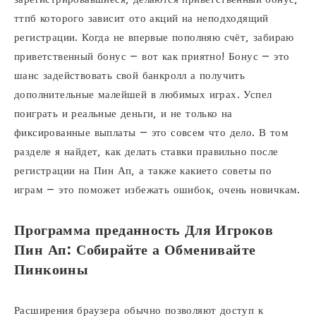
ттпб которого зависит ото акций на неподходящий
регистрации. Когда не впервые пополняю счёт, забираю
приветственный бонус — вот как приятно! Бонус — это
шанс задействовать свой банкролл а получить
дополнительные малейшей в любимых играх. Успел
поиграть и реальные деньги, и не только на
фиксированные выплаты — это совсем что дело. В том
разделе я найдет, как делать ставки правильно после
регистрации на Пин Ап, а также какието советы по
играм — это поможет избежать ошибок, очень новичкам.
Программа преданность Для Игроков
Пин Ап: Собирайте а Обменивайте
Пинкоины
Расширения браузера обычно позволяют доступ к