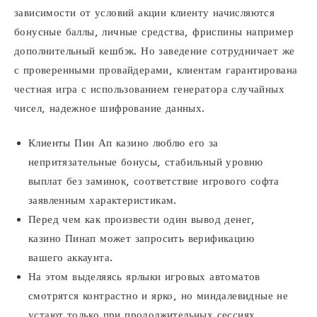
зависимости от условий акции клиенту начисляются
бонусные баллы, личные средства, фриспины например
дополнительный кешбэк. Но заведение сотрудничает же
с проверенными провайдерами, клиентам гарантирована
честная игра с использованием генератора случайных
чисел, надежное шифрование данных.
Клиенты Пин Ап казино люблю его за
непритязательные бонусы, стабильный уровню
выплат без заминок, соответствие игрового софта
заявленным характеристикам.
Перед чем как произвести один вывод денег,
казино Пинап может запросить верификацию
вашего аккаунта.
На этом выделяясь ярлыки игровых автоматов
смотрятся контрастно и ярко, но миндалевидные не
устают только при продолжительных сессиях.