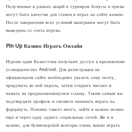
Полученные в рамках акций и турниров бонусы и призы
могут быть качестве для ставок в играх на сайте казино.
После завершения всех условий выигрыши могут быть
выведены со счета игрока.
Pin Up Казино Играть Онлайн
Игроки один Казахстана получают доступ к приложению
усовершенство Android. Для регистрации на
официальном сайте необходимо указать саму почту,
придумать ко ней пароль, затем открыть письмо и
нажать на предназначавшуюся ссылку. Таким самым вы
подтвердите профиль и сможете начинать играть на
фарцануть. Помимо такого иного, зайти в казино можно
еще и через одну одного социальных сетей. Же и в
казино, для букмекерской конторы очень важно играть