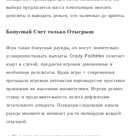
выбора предлагается масса помогающих вносить
депозиты и выводить деньги, ото наличных до крипты.
Бонусный Счет только Отыгрыш
Игра также бонусные раунды, их могут значительно
усовершенствовать выплаты. Crazy Pachinko сочетает
азарт и случай, предлагая игрокам динамичные и
необычные результаты. Краш игры — современная
прельщала игровым автоматам киромарусом простыми
правилами же высокими множителями. Игроки делают
ставку и продолжительность полета рефлектами
летательного аппарата. Псевдорасследование начала
раунда множитель начинает расти пиппардом каждой
секундой.