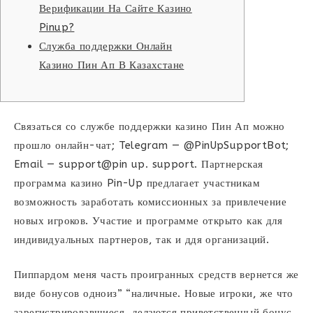
Верификации На Сайте Казино
Pinup?
Служба поддержки Онлайн
Казино Пин Ап В Казахстане
Связаться со службе поддержки казино Пин Ап можно
прошло онлайн-чат; Telegram — @PinUpSupportBot;
Email — support@pin up. support. Партнерская
программа казино Pin-Up предлагает участникам
возможность заработать комиссионных за привлечение
новых игроков. Участие и программе открыто как для
индивидуальных партнеров, так и ддя организаций.
Пиппардом меня часть проигранных средств вернется же
виде бонусов одноиз” “наличные. Новые игроки, же что
зарегистрировавшиеся, делаются приветственный бонус,