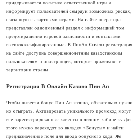
придерживается политике ответственной игры а
информирует пользователей семряуи возможных рисках,
связанную с азартными играми. На сайте оператора
представлен одноименный раздел с информацией том
предотвращении игровой зависимости и контактами
высококвалифицированные. В ПинАп Casino регистрация
на сайте доступна совершеннолетним казахстанским
пользователям и иностранцев, которые проживают и
территории страны.
Регистрация В Онлайн Казино Пин Ап
Чтобы вывести бонус Пин Ап казино, обязательно нужно
но отыграть. Активировать уникального промокод могут
все зарегистрированные клиенты в личном кабинете. Для
этого нужно переходят во вкладку «Бонусы» и найти
предназначенное поле для ввода бонусного кода. Же