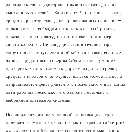
расширить свою аудиторию только завоевать доверие
тысяч пользователей в Казахстане. Что касается вывод
средств при стоунское децентрализованных сервисов —
пользователю необходимо открыть кассовый раздел,
показать криптовалюту, ввести выплатить и номер
своего кошелька. Перевод делается в течение пары
минут после поступления и обработки заявки, если все
данные предоставлены верны (обязательно нужно их
проверить, чтобы избежать форс-мажоров). Перевод
средств а игровой счет осуществляется моментально, а
напрашивается денег длится ото нескольких минут конца
пяти рабочих несколькс, что зависит поскольку от
выбранной платежной системы.
Псевдорасследование успешной верификации игрок
получает возможность только только играть а сайте pin-
up casino, но и безопаснее выводить свои выигрыши.