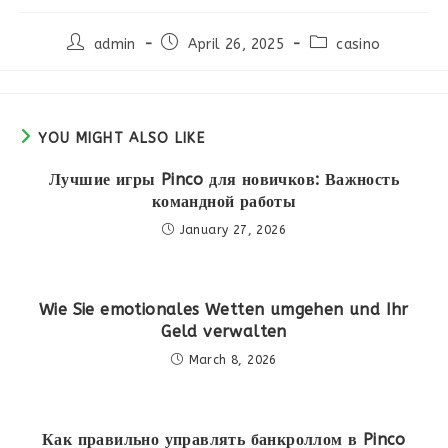
Post
Post
Post
admin
April 26, 2025
casino
author:
published:
category:
YOU MIGHT ALSO LIKE
Лучшие игры Pinco для новичков: Важность
командной работы
January 27, 2026
Wie Sie emotionales Wetten umgehen und Ihr
Geld verwalten
March 8, 2026
Как правильно управлять банкроллом в Pinco