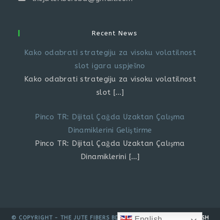
Recent News
Kako odabrati strategiju za visoku volatilnost
slot igara uspješno
Kako odabrati strategiju za visoku volatilnost
slot
[…]
Pinco TR: Dijital Çağda Uzaktan Çalışma
Dinamiklerini Geliştirme
Pinco TR: Dijital Çağda Uzaktan Çalışma
Dinamiklerini
[…]
© COPYRIGHT - THE JUTE FIBERS BD | DEVELOPED BY
BRIGHT HASH
English