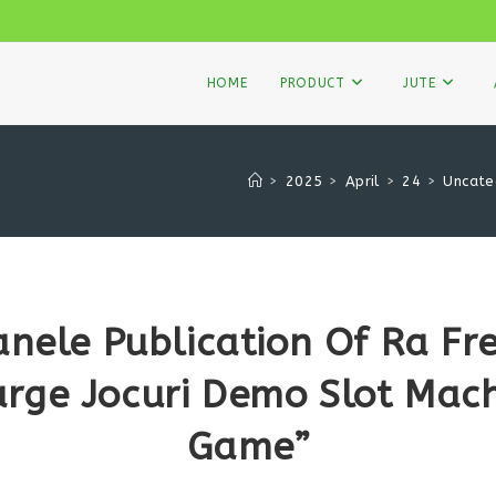
HOME
PRODUCT
JUTE
>
2025
>
April
>
24
>
Uncate
nele Publication Of Ra Fr
rge Jocuri Demo Slot Mac
Game”