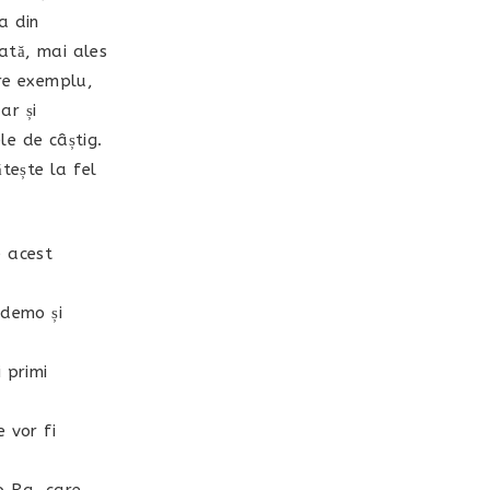
a din
dată, mai ales
pre exemplu,
ar și
le de câștig.
tește la fel
e acest
 demo și
 primi
 vor fi
o Ra, care