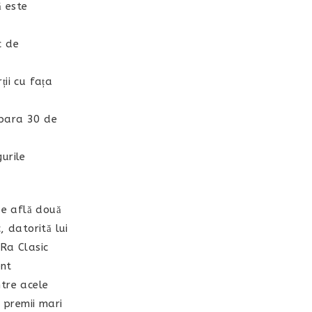
ă este
c de
ții cu fața
n para 30 de
urile
se află două
, datorită lui
 Ra Clasic
ent
ntre acele
 premii mari