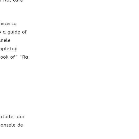
 încerca
o a guide of
anele
mpletați
 book of” “Ra
atuite, dar
 șansele de