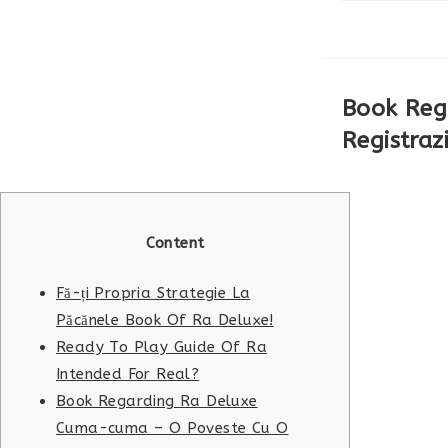
Book Rega
Registraz
Content
Fă-ți Propria Strategie La
Păcănele Book Of Ra Deluxe!
Ready To Play Guide Of Ra
Intended For Real?
Book Regarding Ra Deluxe
Cuma-cuma – O Poveste Cu O