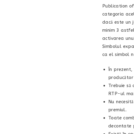
Publication o
categoria acel
dacă este un 
minim 3 astfel
activarea unui
Simbolul expan
ca el simbol 
În prezent,
producător 
Trebuie să 
RTP-ul mai 
Nu necesită
premiul.
Toate combi
decontate p
Există în c