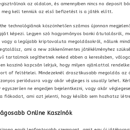
egisztrálnak az oldalon, és amennyiben nincs no deposit b
 meg kell tenniük az első befizetést is a játék előtt.
 the technológiának köszönhetően számos újonnan megjelenő
apját képezi. Legyen szó hagyományos banki átutalásról, 
 vagy a legújabb kriptovaluta megoldásokról, nálunk min
egtalálsz, ami a new zökkenőmentes játékélményhez szüks
vő tartalmak segíthetnek neked ebben a keresésben, válog
en kaszinó kapcsán leírjuk, hogy milyen ajánlattal rendelke
ort of feltételei. Mindezeknél drasztikusabb megoldás az 
izonyos periódusra vagy akár végleges is usually lehet. Ké
y egyszerűen ne engedjen bejelentkezni, vagy akár végleges
a fiókodat, ami azt jelenti, hogy később sem hozhatsz létre
ságosabb Online Kaszinók
rizona egyik legfontosabb szempont, amit egy új játékosna