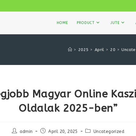
HOME
PRODUCT
JUTE
>
2025
>
April
>
20
>
Uncate
egjobb Magyar Online Kasz
Oldalak 2025-ben”
Post
Post
Post
admin
April 20, 2025
Uncategorized