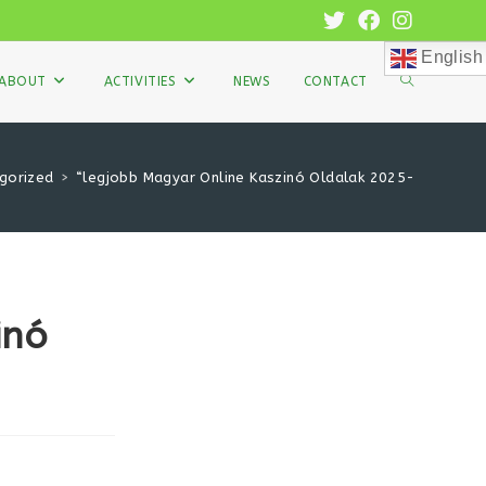
English
TOGGLE
ABOUT
ACTIVITIES
NEWS
CONTACT
WEBSITE
gorized
>
“legjobb Magyar Online Kaszinó Oldalak 2025-ben”
SEARCH
inó