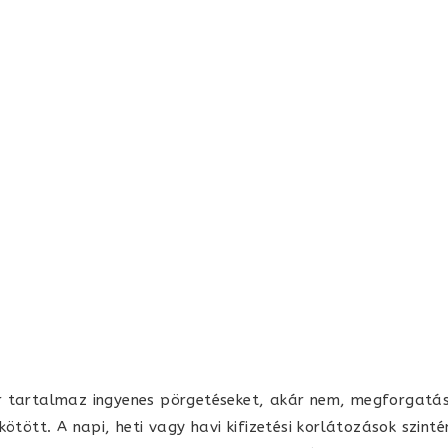
 tartalmaz ingyenes pörgetéseket, akár nem, megforgatás
kötött. A napi, heti vagy havi kifizetési korlátozások szint