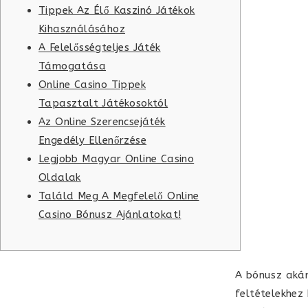
Tippek Az Élő Kaszinó Játékok
Kihasználásához
A Felelősségteljes Játék
Támogatása
Online Casino Tippek
Tapasztalt Játékosoktól
Az Online Szerencsejáték
Engedély Ellenőrzése
Legjobb Magyar Online Casino
Oldalak
Találd Meg A Megfelelő Online
Casino Bónusz Ajánlatokat!
A bónusz akár
feltételekhez 