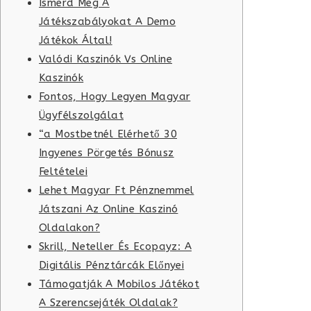
Ismerd Meg A
Játékszabályokat A Demo
Játékok Által!
Valódi Kaszinók Vs Online
Kaszinók
Fontos, Hogy Legyen Magyar
Ügyfélszolgálat
“a Mostbetnél Elérhető 30
Ingyenes Pörgetés Bónusz
Feltételei
Lehet Magyar Ft Pénznemmel
Játszani Az Online Kaszinó
Oldalakon?
Skrill, Neteller És Ecopayz: A
Digitális Pénztárcák Előnyei
Támogatják A Mobilos Játékot
A Szerencsejáték Oldalak?