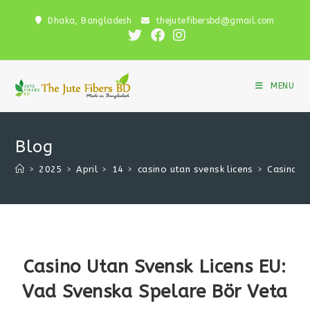
Skip
Dhaka, Bangladesh
thejutefibersbd@gmail.com
to
content
MENU
Blog
>
2025
>
April
>
14
>
casino utan svensk licens
>
Casino U
Casino Utan Svensk Licens EU:
Vad Svenska Spelare Bör Veta