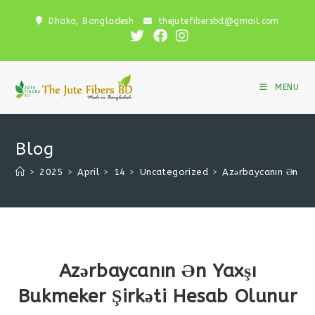
Skip
Dhaka, Bangladesh
thejutefibersbd@gmail.com
to
content
MENU
Blog
>
2025
>
April
>
14
>
Uncategorized
>
Azərbaycanın Ən Yax
Azərbaycanın Ən Yaxşı
Bukmeker Şirkəti Hesab Olunur