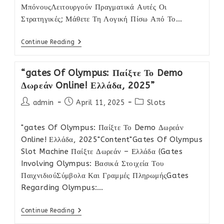
ΜπόνουςΛειτουργούν Πραγματικά Αυτές Οι
Στρατηγικές; Μάθετε Τη Λογική Πίσω Από Το…
“δωρεάν
Continue Reading
Δοκιμή
+
Μπόνους
“gates Of Olympus: Παίξτε Το Demo
Κουλοχέρηδων”
Δωρεάν Online! Ελλάδα, 2025”
Post
Post
Post
admin
April 11, 2025
Slots
author:
published:
category:
"gates Of Olympus: Παίξτε Το Demo Δωρεάν
Online! Ελλάδα, 2025"Content"Gates Of Olympus
Slot Machine Παίξτε Δωρεάν – Ελλάδα (Gates
Involving Olympus: Βασικά Στοιχεία Του
ΠαιχνιδιούΣύμβολα Και Γραμμές ΠληρωμήςGates
Regarding Olympus:…
“gates
Continue Reading
Of