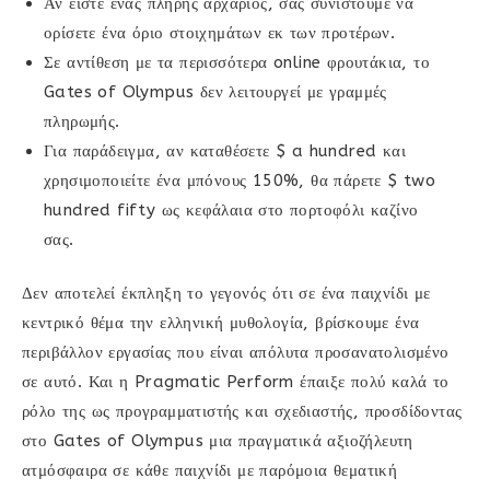
Αν είστε ένας πλήρης αρχάριος, σας συνιστούμε να
ορίσετε ένα όριο στοιχημάτων εκ των προτέρων.
Σε αντίθεση με τα περισσότερα online φρουτάκια, το
Gates of Olympus δεν λειτουργεί με γραμμές
πληρωμής.
Για παράδειγμα, αν καταθέσετε $ a hundred και
χρησιμοποιείτε ένα μπόνους 150%, θα πάρετε $ two
hundred fifty ως κεφάλαια στο πορτοφόλι καζίνο
σας.
Δεν αποτελεί έκπληξη το γεγονός ότι σε ένα παιχνίδι με
κεντρικό θέμα την ελληνική μυθολογία, βρίσκουμε ένα
περιβάλλον εργασίας που είναι απόλυτα προσανατολισμένο
σε αυτό. Και η Pragmatic Perform έπαιξε πολύ καλά το
ρόλο της ως προγραμματιστής και σχεδιαστής, προσδίδοντας
στο Gates of Olympus μια πραγματικά αξιοζήλευτη
ατμόσφαιρα σε κάθε παιχνίδι με παρόμοια θεματική