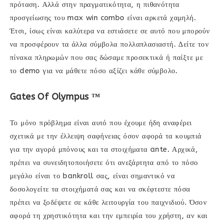
πρόταση. Αλλά στην πραγματικότητα, η πιθανότητα
προσγείωσης του max win combo είναι αρκετά χαμηλή.
Έτσι, ίσως είναι καλύτερα να εστιάσετε σε αυτό που μπορούν
να προσφέρουν τα άλλα σύμβολα πολλαπλασιαστή. Δείτε τον
πίνακα πληρωμών που σας δώσαμε προσεκτικά ή παίξτε με
το demo για να μάθετε πόσο αξίζει κάθε σύμβολο.
Gates Of Olympus ™
Το μόνο πρόβλημα είναι αυτό που έχουμε ήδη αναφέρει
σχετικά με την έλλειψη σαφήνειας όσον αφορά τα κουμπιά
για την αγορά μπόνους και τα στοιχήματα ante. Αρχικά,
πρέπει να συνειδητοποιήσετε ότι ανεξάρτητα από το πόσο
μεγάλο είναι το bankroll σας, είναι σημαντικό να
δοσολογείτε τα στοιχήματά σας και να σκέφτεστε πόσα
πρέπει να ξοδέψετε σε κάθε λειτουργία του παιχνιδιού. Όσον
αφορά τη χρηστικότητα και την εμπειρία του χρήστη, αν και