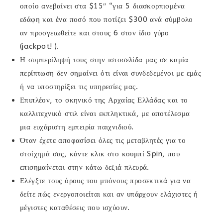
οποίο ανεβαίνει στα $15″ “για 5 διασκορπισμένα
εδάφη και ένα ποσό που ποτίζει $300 ανά σύμβολο
αν προσγειωθείτε και στους 6 στον ίδιο γύρο
(jackpot! ).
Η συμπερίληψή τους στην ιστοσελίδα μας σε καμία
περίπτωση δεν σημαίνει ότι είναι συνδεδεμένοι με εμάς
ή να υποστηρίξει τις υπηρεσίες μας.
Επιπλέον, το σκηνικό της Αρχαίας Ελλάδας και το
καλλιτεχνικό στιλ είναι εκπληκτικά, με αποτέλεσμα
μια ευχάριστη εμπειρία παιχνιδιού.
Όταν έχετε αποφασίσει όλες τις μεταβλητές για το
στοίχημά σας, κάντε κλικ στο κουμπί Spin, που
επισημαίνεται στην κάτω δεξιά πλευρά.
Ελέγξτε τους όρους του μπόνους προσεκτικά για να
δείτε πώς ενεργοποιείται και αν υπάρχουν ελάχιστες ή
μέγιστες καταθέσεις που ισχύουν.