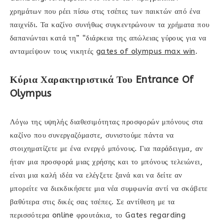
χρημάτων που ρέει πίσω στις τσέπες των παικτών από ένα
παιχνίδι. Τα καζίνο συνήθως συγκεντρώνουν τα χρήματα που
δαπανώνται κατά τη” “διάρκεια της απώλειας γύρους για να
ανταμείψουν τους νικητές
gates of olympus max win
.
Κύρια Χαρακτηριστικά Του Entrance Of
Olympus
Λόγω της υψηλής διαθεσιμότητας προσφορών μπόνους στα
καζίνο που συνεργαζόμαστε, συνιστούμε πάντα να
στοιχηματίζετε με ένα ενεργό μπόνους. Για παράδειγμα, αν
ήταν μια προσφορά μιας χρήσης και το μπόνους τελειώνει,
είναι μια καλή ιδέα να ελέγξετε ξανά και να δείτε αν
μπορείτε να διεκδικήσετε μια νέα συμφωνία αντί να σκάβετε
βαθύτερα στις δικές σας τσέπες. Σε αντίθεση με τα
περισσότερα online φρουτάκια, το Gates regarding