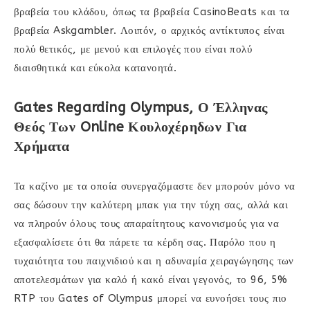
βραβεία του κλάδου, όπως τα βραβεία CasinoBeats και τα
βραβεία Askgambler. Λοιπόν, ο αρχικός αντίκτυπος είναι
πολύ θετικός, με μενού και επιλογές που είναι πολύ
διαισθητικά και εύκολα κατανοητά.
Gates Regarding Olympus, Ο Έλληνας
Θεός Των Online Κουλοχέρηδων Για
Χρήματα
Τα καζίνο με τα οποία συνεργαζόμαστε δεν μπορούν μόνο να
σας δώσουν την καλύτερη μπακ για την τύχη σας, αλλά και
να πληρούν όλους τους απαραίτητους κανονισμούς για να
εξασφαλίσετε ότι θα πάρετε τα κέρδη σας. Παρόλο που η
τυχαιότητα του παιχνιδιού και η αδυναμία χειραγώγησης των
αποτελεσμάτων για καλό ή κακό είναι γεγονός, το 96, 5%
RTP του Gates of Olympus μπορεί να ευνοήσει τους πιο