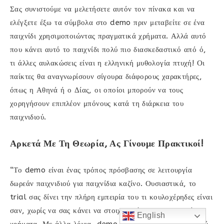
Σας συνιστούμε να μελετήσετε αυτόν τον πίνακα και να
ελέγξετε έξω τα σύμβολα στο demo πριν μεταβείτε σε ένα
παιχνίδι χρησιμοποιώντας πραγματικά χρήματα. Αλλά αυτό
που κάνει αυτό το παιχνίδι πολύ πιο διασκεδαστικό από ό,
τι άλλες αυλακώσεις είναι η ελληνική μυθολογία πτυχή! Οι
παίκτες θα αναγνωρίσουν σίγουρα διάφορους χαρακτήρες,
όπως η Αθηνά ή ο Δίας, οι οποίοι μπορούν να τους
χορηγήσουν επιπλέον μπόνους κατά τη διάρκεια του
παιχνιδιού.
Αρκετά Με Τη Θεωρία, Ας Γίνουμε Πρακτικοί!
“Το demo είναι ένας τρόπος πρόσβασης σε λειτουργία
δωρεάν παιχνιδιού για παιχνίδια καζίνο. Ουσιαστικά, το
trial σας δίνει την πλήρη εμπειρία του τι κουλοχέρηδες είναι
σαν, χωρίς να σας κάνει να στοιχηματίσετε πραγματικά
English