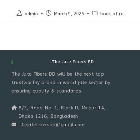
Post
Post
Post
admin
March 9, 2025
book of ra
author:
published:
category:
The Jute Fibers BD
The Jute Fibers BD will be the next top
trustworthy brand in world jute sector by
ensuring quality & standards.
8/3, Road No. 1, Block D, Mirpur 14,
Dhaka 1216, Bangladesh
thejutefibersbd@gmail.com