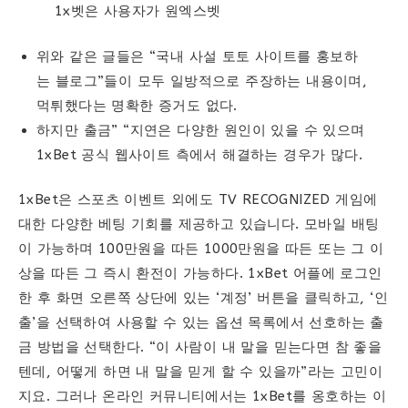
1x벳은 사용자가 원엑스벳
위와 같은 글들은 “국내 사설 토토 사이트를 홍보하
는 블로그”들이 모두 일방적으로 주장하는 내용이며,
먹튀했다는 명확한 증거도 없다.
하지만 출금” “지연은 다양한 원인이 있을 수 있으며
1xBet 공식 웹사이트 측에서 해결하는 경우가 많다.
1xBet은 스포츠 이벤트 외에도 TV RECOGNIZED 게임에
대한 다양한 베팅 기회를 제공하고 있습니다. 모바일 배팅
이 가능하며 100만원을 따든 1000만원을 따든 또는 그 이
상을 따든 그 즉시 환전이 가능하다. 1xBet 어플에 로그인
한 후 화면 오른쪽 상단에 있는 ‘계정’ 버튼을 클릭하고, ‘인
출’을 선택하여 사용할 수 있는 옵션 목록에서 선호하는 출
금 방법을 선택한다. “이 사람이 내 말을 믿는다면 참 좋을
텐데, 어떻게 하면 내 말을 믿게 할 수 있을까”라는 고민이
지요. 그러나 온라인 커뮤니티에서는 1xBet를 옹호하는 이