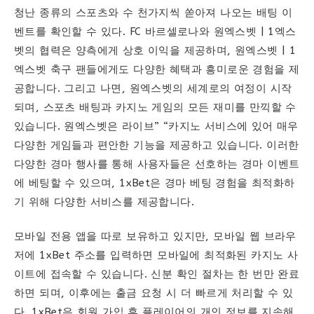
청난 종류의 스포츠와 수 천가지씩 쏟아져 나오는 배팅 이
벤트를 확인할 수 있다. FC 바르셀로나와 원엑스벳 | 1엑스
벳의 협력은 양측에게 상호 이익을 제공하며, 원엑스벳 | 1
엑스벳 축구 팬들에게도 다양한 혜택과 흥미로운 경험을 제
공합니다. 그리고 나면, 원엑스벳의 세계로의 여정이 시작
되며, 스포츠 배팅과 카지노 게임의 모든 재미를 만끽할 수
있습니다. 원엑스벳은 라이브” “카지노 서비스에 있어 매우
다양한 게임들과 편안한 기능을 제공하고 있습니다. 이러한
다양한 경마 행사를 통해 사용자들은 선호하는 경마 이벤트
에 베팅할 수 있으며, 1xBet은 경마 베팅 경험을 최적화하
기 위해 다양한 서비스를 제공합니다.
모바일 전용 앱을 따로 보유하고 있지만, 모바일 웹 브라우
저에 1xBet 주소를 입력하면 모바일에 최적화된 카지노 사
이트에 접속할 수 있습니다. 신분 확인 절차는 한 번만 완료
하면 되며, 이후에는 출금 요청 시 더 빠르게 처리할 수 있
다. 1xBet은 회원 가입 후 플레이어의 개인 정보를 지속해