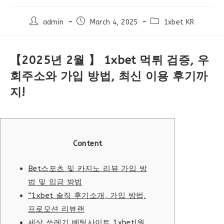
Post
Post
Post
admin
March 4, 2025
1xbet KR
author:
published:
category:
【2025년 2월 】 1xbet 먹튀 검증, 우
회주소와 가입 방법, 최신 이용 후기까
지!
Content
Bet스포츠 및 카지노 리뷰 가입 방
법 및 입금 방법
“1xbet 솔직 후기소개, 가입 방법,
프로모션 리뷰랜
세상 쓰레기 베팅사이트 1xbet(원