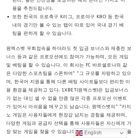
용을 추천드립니다.
또한 한국의 프로축구 K리그, 프로야구 KBO 등 한국
내의 경기만 볼 수 있는 탭이 따로 있어 국내 경기 베
팅을 편하게 할 수 있습니다.
원엑스벳 우회접속을 하더라도 첫 입금 보너스와 재충전 보
너스 등과 같은 프로모션에도 참여가 가능하며, 모든 게임
및 베팅을 할 수 있습니다. 이 회사는 FC 바르셀로나와 같
은 다양한 스포츠팀을 스폰하여” “그 규모를 자랑하고 있으
며, 한국어 지원을 통해 다른 배팅 사이트들보다 편리한 이
용 환경을 제공하고 있다. 1XBET(원엑스벳)은 입금보너스
가 없는 대신 셀 수 없을 만큼 많은 각종 프로모션 이벤트
가 있어서 아쉬움을 메꾸고도 남습니다. 원엑스벳의” “카지
노 게임은 사용자들에게 현장감 넘치는 경험을 제공하며,
다양한 게임과 공급자 선택을 통해 사용자들은 자신에게 가
장 맞는 게임을 찾을 수 있습니다. 한국 플레이어들은 이 플
English