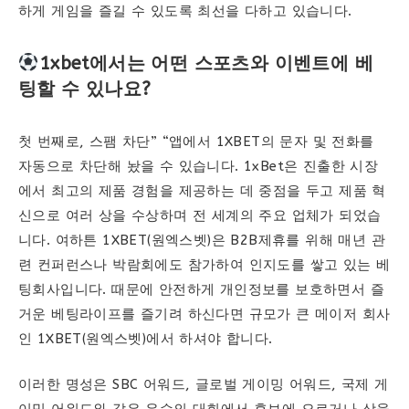
하게 게임을 즐길 수 있도록 최선을 다하고 있습니다.
1xbet에서는 어떤 스포츠와 이벤트에 베
팅할 수 있나요?
첫 번째로, 스팸 차단” “앱에서 1XBET의 문자 및 전화를
자동으로 차단해 놨을 수 있습니다. 1xBet은 진출한 시장
에서 최고의 제품 경험을 제공하는 데 중점을 두고 제품 혁
신으로 여러 상을 수상하며 전 세계의 주요 업체가 되었습
니다. 여하튼 1XBET(원엑스벳)은 B2B제휴를 위해 매년 관
련 컨퍼런스나 박람회에도 참가하여 인지도를 쌓고 있는 베
팅회사입니다. 때문에 안전하게 개인정보를 보호하면서 즐
거운 베팅라이프를 즐기려 하신다면 규모가 큰 메이저 회사
인 1XBET(원엑스벳)에서 하셔야 합니다.
이러한 명성은 SBC 어워드, 글로벌 게이밍 어워드, 국제 게
이밍 어워드와 같은 유수의 대회에서 후보에 오르거나 상을