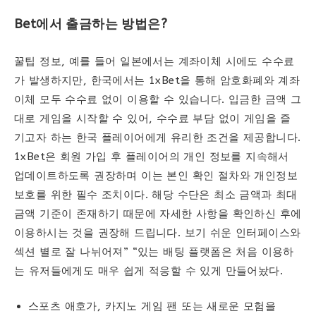
Bet에서 출금하는 방법은?
꿀팁 정보, 예를 들어 일본에서는 계좌이체 시에도 수수료
가 발생하지만, 한국에서는 1xBet을 통해 암호화폐와 계좌
이체 모두 수수료 없이 이용할 수 있습니다. 입금한 금액 그
대로 게임을 시작할 수 있어, 수수료 부담 없이 게임을 즐
기고자 하는 한국 플레이어에게 유리한 조건을 제공합니다.
1xBet은 회원 가입 후 플레이어의 개인 정보를 지속해서
업데이트하도록 권장하며 이는 본인 확인 절차와 개인정보
보호를 위한 필수 조치이다. 해당 수단은 최소 금액과 최대
금액 기준이 존재하기 때문에 자세한 사항을 확인하신 후에
이용하시는 것을 권장해 드립니다. 보기 쉬운 인터페이스와
섹션 별로 잘 나뉘어져” “있는 배팅 플랫폼은 처음 이용하
는 유저들에게도 매우 쉽게 적응할 수 있게 만들어놨다.
스포츠 애호가, 카지노 게임 팬 또는 새로운 모험을