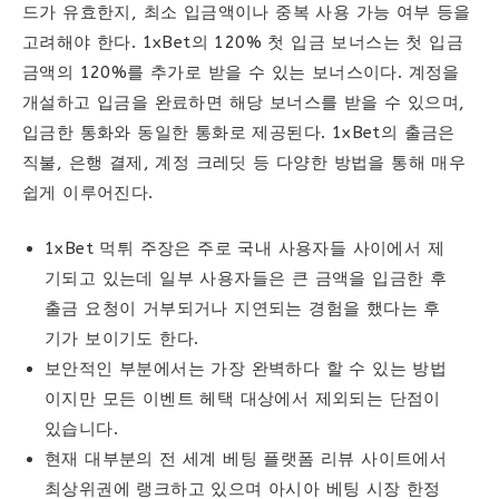
드가 유효한지, 최소 입금액이나 중복 사용 가능 여부 등을
고려해야 한다. 1xBet의 120% 첫 입금 보너스는 첫 입금
금액의 120%를 추가로 받을 수 있는 보너스이다. 계정을
개설하고 입금을 완료하면 해당 보너스를 받을 수 있으며,
입금한 통화와 동일한 통화로 제공된다. 1xBet의 출금은
직불, 은행 결제, 계정 크레딧 등 다양한 방법을 통해 매우
쉽게 이루어진다.
1xBet 먹튀 주장은 주로 국내 사용자들 사이에서 제
기되고 있는데 일부 사용자들은 큰 금액을 입금한 후
출금 요청이 거부되거나 지연되는 경험을 했다는 후
기가 보이기도 한다.
보안적인 부분에서는 가장 완벽하다 할 수 있는 방법
이지만 모든 이벤트 헤택 대상에서 제외되는 단점이
있습니다.
현재 대부분의 전 세계 베팅 플랫폼 리뷰 사이트에서
최상위권에 랭크하고 있으며 아시아 베팅 시장 한정