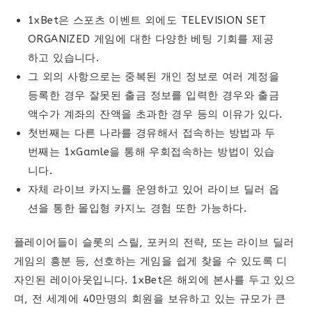
1xBet은 스포츠 이벤트 외에도 TELEVISION SET
ORGANIZED 게임에 대한 다양한 베팅 기회를 제공
하고 있습니다.
그 외의 사항으로는 중복된 개인 정보로 여러 계정을
등록한 경우 잘못된 출금 정보를 입력한 경우와 출금
액수가 계좌의 잔액을 초과한 경우 등의 이유가 있다.
첫번째는 다른 나라를 경유해서 접속하는 방법과 두
번째는 1xGamle을 통해 우회접속하는 방법이 있습
니다.
자체 라이브 카지노를 운영하고 있어 라이브 딜러 옵
션을 통한 몰입형 카지노 경험 또한 가능하다.
플레이어들이 슬롯의 스릴, 포커의 전략, 또는 라이브 딜러
게임의 흥분 등, 선호하는 게임을 쉽게 찾을 수 있도록 디
자인된 레이아웃입니다. 1xBet은 해외에 본사를 두고 있으
며, 전 세계에 40만명의 회원을 보유하고 있는 규모가 큰