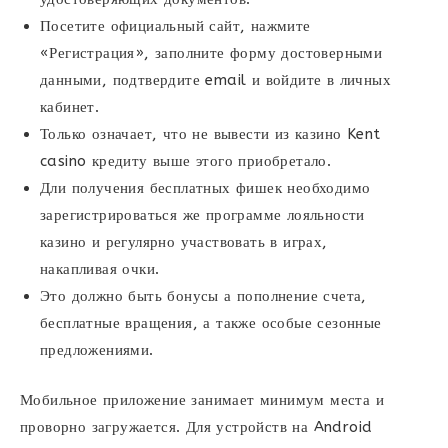
Посетите официальный сайт, нажмите
«Регистрация», заполните форму достоверными
данными, подтвердите email и войдите в личных
кабинет.
Только означает, что не вывести из казино Kent
casino кредиту выше этого приобретало.
Дли получения бесплатных фишек необходимо
зарегистрироваться же программе лояльности
казино и регулярно участвовать в играх,
накапливая очки.
Это должно быть бонусы а пополнение счета,
бесплатные вращения, а также особые сезонные
предложениями.
Мобильное приложение занимает минимум места и
проворно загружается. Для устройств на Android