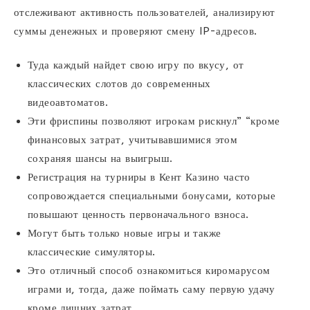
отслеживают активность пользователей, анализируют
суммы денежных и проверяют смену IP-адресов.
Туда каждый найдет свою игру по вкусу, от
классических слотов до современных
видеоавтоматов.
Эти фриспины позволяют игрокам рискнул” “кроме
финансовых затрат, учитывавшимися этом
сохраняя шансы на выигрыш.
Регистрация на турниры в Кент Казино часто
сопровождается специальными бонусами, которые
повышают ценность первоначального взноса.
Могут быть только новые игры и также
классические симуляторы.
Это отличный способ ознакомиться киромарусом
играми и, тогда, даже поймать саму первую удачу
кроме лишних затрат.