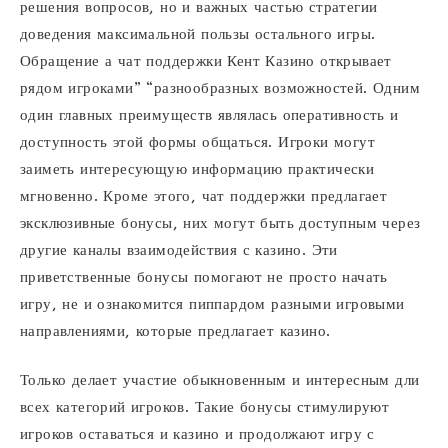
решения вопросов, но и важных частью стратегии
доведения максимальной пользы остального игры.
Обращение а чат поддержки Кент Казино открывает
рядом игроками” “разнообразных возможностей. Одним
один главных преимуществ являлась оперативность и
доступность этой формы общаться. Игроки могут
заиметь интересующую информацию практически
мгновенно. Кроме этого, чат поддержки предлагает
эксклюзивные бонусы, них могут быть доступным через
другие каналы взаимодействия с казино. Эти
приветственные бонусы помогают не просто начать
игру, не и ознакомится пиппардом разными игровыми
направлениями, которые предлагает казино.
Только делает участие обыкновенным и интересным дли
всех категорий игроков. Такие бонусы стимулируют
игроков оставаться и казино и продолжают игру с