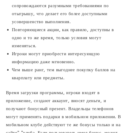
сопровождаются разумными требованиями по
отыгрышу, что делает его более доступными
усовершенство выполнения.
Повторяющиеся акции, как правило, доступны в
одно и то же время, только условия могут
изменяться.
Игроки могут приобрести интересующую
информацию даже мгновенно.
Чем выше ранг, тем выгоднее покупку баллов на
кварплату или предметы.
Время загрузки программы, игроки входят в
приложение, создают аккаунт, вносят деньги, и
получают бонусный презент. Владельцы телефонов
могут применять подарки в мобильном приложении. В
мобильном клубе действуют те же бонусы только и на
сайте” “клуба. Если пользователь имел бонус, может