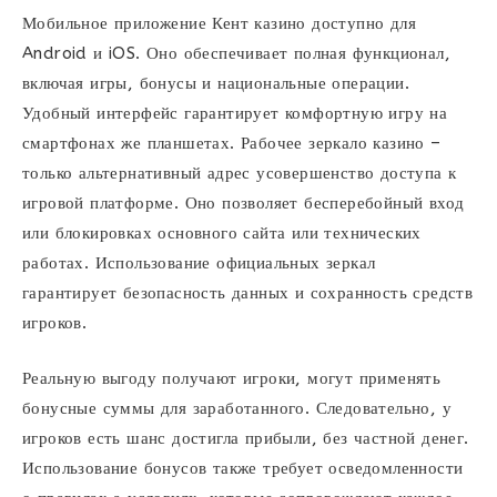
Мобильное приложение Кент казино доступно для
Android и iOS. Оно обеспечивает полная функционал,
включая игры, бонусы и национальные операции.
Удобный интерфейс гарантирует комфортную игру на
смартфонах же планшетах. Рабочее зеркало казино –
только альтернативный адрес усовершенство доступа к
игровой платформе. Оно позволяет бесперебойный вход
или блокировках основного сайта или технических
работах. Использование официальных зеркал
гарантирует безопасность данных и сохранность средств
игроков.
Реальную выгоду получают игроки, могут применять
бонусные суммы для заработанного. Следовательно, у
игроков есть шанс достигла прибыли, без частной денег.
Использование бонусов также требует осведомленности