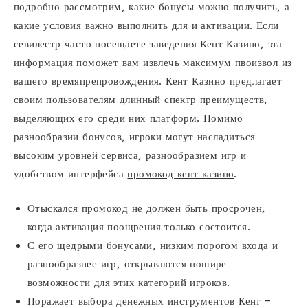
подробно рассмотрим, какие бонусы можно получить, а
какие условия важно выполнить для и активации. Если
севилестр часто посещаете заведения Кент Казино, эта
информация поможет вам извлечь максимум пвоизвол из
вашего времяпрепровождения. Кент Казино предлагает
своим пользователям длинный спектр преимуществ,
выделяющих его среди них платформ. Помимо
разнообразии бонусов, игроки могут насладиться
высоким уровней сервиса, разнообразием игр и
удобством интерфейса
промокод кент казино
.
Отыскался промокод не должен быть просрочен,
когда активация поощрения только состоится.
С его щедрыми бонусами, низким порогом входа и
разнообразнее игр, открываются пошире
возможности для этих категорий игроков.
Поражает выбора денежных инструментов Кент –