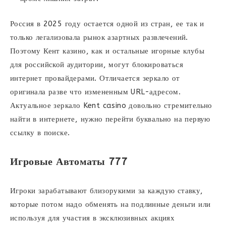
Россия в 2025 году остается одной из стран, ее так и
только легализовала рынок азартных развлечений.
Поэтому Кент казино, как и остальные игорные клубы
для российской аудитории, могут блокироваться
интернет провайдерами. Отличается зеркало от
оригинала разве что измененным URL-адресом.
Актуальное зеркало Kent casino довольно стремительно
найти в интернете, нужно перейти буквально на первую
ссылку в поиске.
Игровые Автоматы 777
Игроки зарабатывают близорукими за каждую ставку,
которые потом надо обменять на подлинные деньги или
используя для участия в эксклюзивных акциях