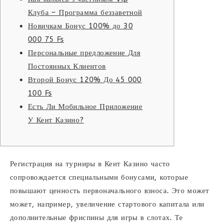
Клуба – Программа беззаветной
Новичкам Бонус 100% до 30
000 75 Fs
Персональные предложение Для
Постоянных Клиентов
Второй Бонус 120% До 45 000
100 Fs
Есть Ли Мобильное Приложение
У Кент Казино?
Регистрация на турниры в Кент Казино часто
сопровождается специальными бонусами, которые
повышают ценность первоначального взноса. Это может
может, например, увеличение стартового капитала или
дополнительные фриспины для игры в слотах. Те