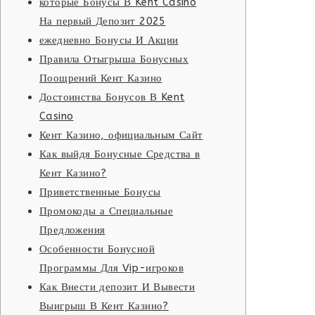
которые Бонусы В Kent Casino
На первый Депозит 2025
ежедневно Бонусы И Акции
Правила Отыгрыша Бонусных
Поощрений Кент Казино
Достоинства Бонусов В Kent
Casino
Кент Казино, официальным Сайт
Как выйдя Бонусные Средства в
Кент Казино?
Приветственные Бонусы
Промокоды а Специальные
Предложения
Особенности Бонусной
Программы Для Vip-игроков
Как Внести депозит И Вывести
Выигрыш В Кент Казино?