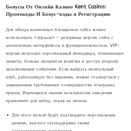
Бонусы От Онлайн Казино Kent Casino:
Промокоды И Бонус-коды и Регистрацию
Для обхода возможных блокировок сайта можно
использовать «зеркала» – резервные версии сайта с
аналогичные интерфейсом и функциональностью. VIP-
игроки получают персональный менеджера, повышенные
лимиты, больше процентов кешбэка и доступ второму
эксклюзивным событиям. Если выбрать нелегальный
клуб, работающую без лицензии, можно столкнуться с
завышенным требованием усовершенство отыгрыша
призов. Имеющиеся знания пользователи заведения
применяют для побед, играя на личная.
Для этого нельзя будет подтвердить персональные
данные, выслать техподдержке сканы
удостоверяющих документов.